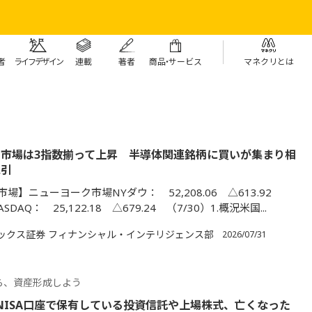
者
ライフデザイン
連載
著者
商
品・
サービス
マネクリとは
市場は3指数揃って上昇 半導体関連銘柄に買いが集まり相
牽引
場】ニューヨーク市場NYダウ： 52,208.06 △613.92
SDAQ： 25,122.18 △679.24 （7/30）1.概況米国...
ックス証券 フィナンシャル・インテリジェンス部
2026/07/31
ら、資産形成しよう
】NISA口座で保有している投資信託や上場株式、亡くなった