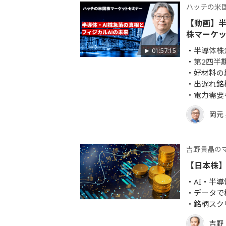
ハッチの米
【動画】半
株マーケッ
半導体株
01:57:15
第2四半
好材料の
出遅れ銘
電力需要
岡元
吉野貴晶の
【日本株
AI・半
データで
銘柄スク
吉野