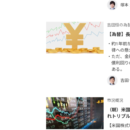
塚本
吉田恒の為
【為替】
約1年前
律への懸
ただ、金
債利回り
ある。
吉田
市況概況
（朝）米国
れトリプ
【米国株式市