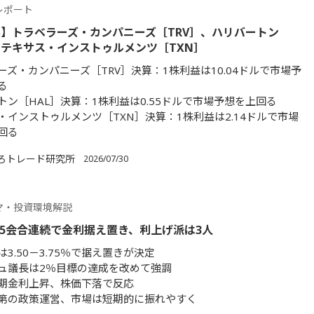
レポート
】トラベラーズ・カンパニーズ［TRV］、ハリバートン
、テキサス・インストゥルメンツ［TXN］
ーズ・カンパニーズ［TRV］決算：1株利益は10.04ドルで市場予
る
トン［HAL］決算：1株利益は0.55ドルで市場予想を上回る
・インストゥルメンツ［TXN］決算：1株利益は2.14ドルで市場
回る
ろトレード研究所
2026/07/30
マ・投資環境解説
】5会合連続で金利据え置き、利上げ派は3人
3.50－3.75％で据え置きが決定
ュ議長は2％目標の達成を改めて強調
期金利上昇、株価下落で反応
第の政策運営、市場は短期的に振れやすく