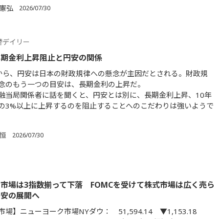
 憲弘
2026/07/30
替デイリー
長期金利上昇阻止と円安の関係
から、円安は日本の財政規律への懸念が主因だとされる。財政規
念のもう一つの目安は、長期金利の上昇だ。
融当局関係者に話を聞くと、円安とは別に、長期金利上昇、10年
の3%以上に上昇するのを阻止することへのこだわりは強いようで
 恒
2026/07/30
市場は3指数揃って下落 FOMCを受けて株式市場は広く売ら
ル安の展開へ
場】ニューヨーク市場NYダウ： 51,594.14 ▼1,153.18