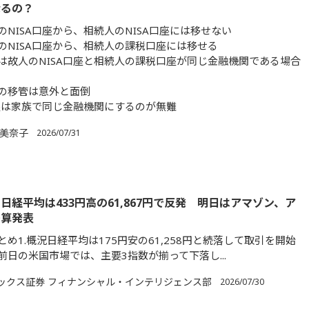
なるの？
のNISA口座から、相続人のNISA口座には移せない
のNISA口座から、相続人の課税口座には移せる
は故人のNISA口座と相続人の課税口座が同じ金融機関である場合
の移管は意外と面倒
口座は家族で同じ金融機関にするのが無難
 美奈子
2026/07/31
日経平均は433円高の61,867円で反発 明日はアマゾン、ア
決算発表
め1.概況日経平均は175円安の61,258円と続落して取引を開始
前日の米国市場では、主要3指数が揃って下落し...
ックス証券 フィナンシャル・インテリジェンス部
2026/07/30