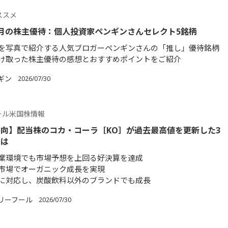
ススメ
月の株主優待：個人投資家ペンギンさんセレクト5銘柄
を写真で紹介する人気ブロガーペンギンさんの「推し」優待銘柄
け取った株主優待の感想とおすすめポイントをご紹介
ギン
2026/07/30
ール米国株情報
向】配当株のコカ・コーラ［KO］が過去最高値を更新した3
とは
業環境でも市場予想を上回る好決算を達成
市場でオーガニック成長を実現
に対応し、炭酸飲料以外のブランドでも成長
リーフール
2026/07/30