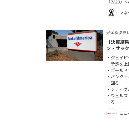
（7/29）NA
マネ
米国株決算
【決算結果
ン・サック
ジェイピ
予想を上
ゴールド
バンク・
回る
シティグ
ウェルズ
る
ここ