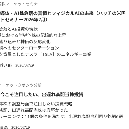
国株マーケットセミナー
導体・AI株急落の真相とフィジカルAIの未来（ハッチの米国
トセミナー2026年7月）
急落とAI投資の現状
期における半導体株の記録的な上昇
織り込みと株価の反応変化
柄へのセクターローテーション
を背景としたテスラ［TSLA］のエネルギー事業
 兵八郎
2026/07/29
マーケットクオンツ分析
】今こそ注目したい、出遅れ高配当株投資
導体株の調整局面で注目したい投資戦略
検証、出遅れ高配当株は底堅かった
リーニング：11個の条件を満たす、出遅れ高配当利回り銘柄6選
 貴晶
2026/07/29