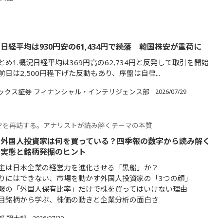
日経平均は930円安の61,434円で続落 韓国株安が重荷に
め1.概況日経平均は369円高の62,734円と反発して取引を開始
日は2,500円程下げた反動もあり、序盤は自律...
ックス証券 フィナンシャル・インテリジェンス部
2026/07/29
マを再訪する。アナリストが読み解くテーマの本質
】外国人投資家は何を買っている？四季報の数字から読み解く
の実態と銘柄発掘のヒント
主は日本企業の経営力を進化させる「黒船」か？
りにはできない、市場を動かす外国人投資家の「3つの顔」
報の「外国人保有比率」だけで株を買ってはいけない理由
目銘柄から学ぶ、株価の動きと企業分析の面白さ