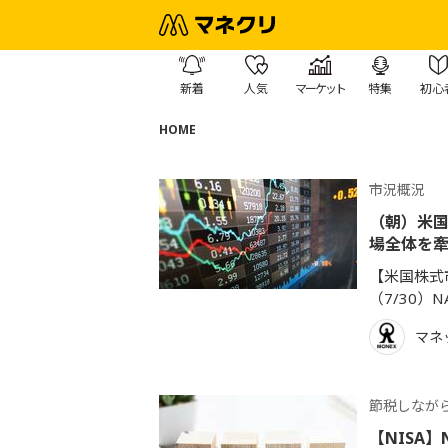
新着
人気
マーケット
特集
初心
HOME
市況概況
（朝）米国
場全体を
【米国株式市
（7/30）NA
マネ
節税しなが
【NISA