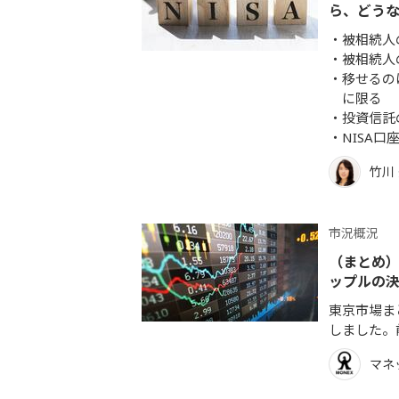
ら、どう
被相続人
被相続人
移せるの
に限る
投資信託
NISA
竹川
市況概況
（まとめ）
ップルの
東京市場まと
しました。
マネ