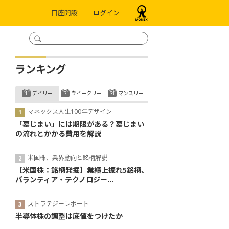
口座開設
ログイン
ランキング
デイリー
ウイークリー
マンスリー
マネックス人生100年デザイン
「墓じまい」には期限がある？墓じまい
の流れとかかる費用を解説
米国株、業界動向と銘柄解説
【米国株：銘柄発掘】業績上振れ5銘柄、
パランティア・テクノロジー...
ストラテジーレポート
半導体株の調整は底値をつけたか