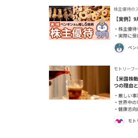
株主優待の
【実例】9
株主優待
実際に受
ペン
モトリーフ
【米国株動
つの理由
厳しい事
世界中の
健康志向
モト