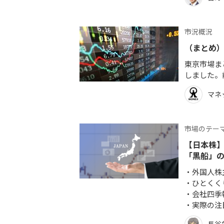
市況概況
（まとめ）
東京市場まと
しました。前
マネ
市場のテー
【日本株
「黒船」
外国人株
ひとくく
会社四季
実際の注