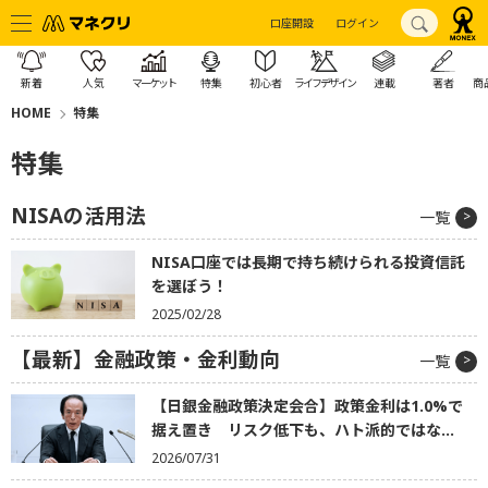
口座開設
ログイン
新着
人気
マーケット
特集
初心者
ライフデザイン
連載
著者
商
HOME
特集
特集
NISAの活用法
一覧
NISA口座では長期で持ち続けられる投資信託
を選ぼう！
2025/02/28
【最新】金融政策・金利動向
一覧
【日銀金融政策決定会合】政策金利は1.0%で
据え置き リスク低下も、ハト派的ではな...
2026/07/31