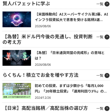
賢人バフェットに学ぶ
一覧
【米国株動向】AIスーパーサイクル第2幕、AI
インフラ投資拡大で恩恵を受ける銘柄3選...
2026/08/06
【為替】米ドル円今後の見通し、投資判断
一覧
の考え方
【為替】「日米通貨同盟の完成形」の意味と
は？
2026/08/06
らくちん！積立でお金を増やす方法
一覧
初めての投資、まずは少額から「毎月3,000
円」「20年積立投資」「運用利回り3％」の...
2024/12/26
【日米】高配当銘柄／高配当株の選び方
一覧