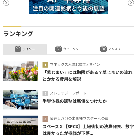
ランキング
デイリー
ウイークリー
マンスリー
マネックス人生100年デザイン
「墓じまい」には期限がある？墓じまいの流れ
とかかる費用を解説
ストラテジーレポート
半導体株の調整は底値をつけたか
岡元兵八郎の米国株マスターへの道
スペースＸ［SPCX］上場後初の決算発表、数字
は良かったが株価が下落...