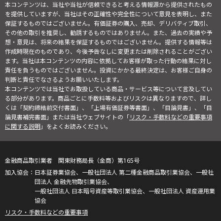
本コンテンツは、当社や当社が信頼できると考える情報源から提供されたもの
を提供していますが、当社はその正確性や完全性について意見を表明し、また
保証するものではございません。有価証券の購入、売却、デリバティブ取引、
その他の取引を推奨し、勧誘するものではありません。また、過去の実績や予
想・意見は、将来の結果を保証するものではございません。提供する情報等は
作成時現在のものであり、今後予告なしに変更または削除されることがござい
ます。当社は本コンテンツの内容に依拠してお客様が取った行動の結果に対し
責任を負うものではございません。投資にかかる最終決定は、お客様ご自身の
判断と責任でなさるようお願いいたします。
本コンテンツでは当社でお取扱している商品・サービス等について言及してい
る部分があります。商品ごとに手数料等およびリスクは異なりますので、詳し
くは「契約締結前交付書面」、「上場有価証券等書面」、「目論見書」、「目
論見書補完書面」または当社ウェブサイトの「
リスク・手数料などの重要事項
に関する説明
」をよくお読みください。
金融商品取引業者 関東財務局長（金商）第165号
日本証券業協会、一般社団法人 第二種金融商品取引業協会、一般社
団法人 金融先物取引業協会、
一般社団法人 日本暗号資産等取引業協会、一般社団法人 資産運用業
協会
リスク・手数料などの重要事項