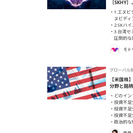
［SKHY］
1.エヌ
ヌビディ
2.SK
3.台湾
圧倒的な
モト
グローバル
【米国株
分野と銘
どのイン
投資不足
投資不足
投資不足
政治的な