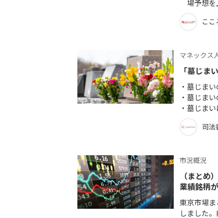
場予想を
ここ
マネックス人
「墓じま
墓じまい
墓じまい
墓じまい
司法
市況概況
（まとめ）
業績銘柄
東京市場まと
しました。