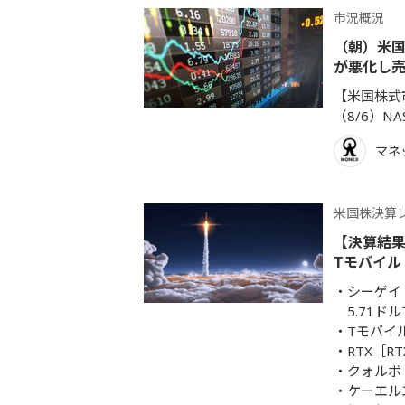
市況概況
（朝）米国
が悪化し
【米国株式市
（8/6）NA
マネ
米国株決算
【決算結果
Tモバイル
シーゲイ
5.71
Tモバイ
RTX［R
クォルボ
ケーエル