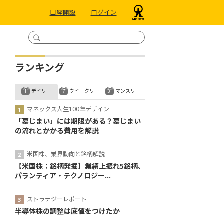
口座開設
ログイン
ランキング
デイリー
ウイークリー
マンスリー
マネックス人生100年デザイン
「墓じまい」には期限がある？墓じまい
の流れとかかる費用を解説
米国株、業界動向と銘柄解説
【米国株：銘柄発掘】業績上振れ5銘柄、
パランティア・テクノロジー...
ストラテジーレポート
半導体株の調整は底値をつけたか