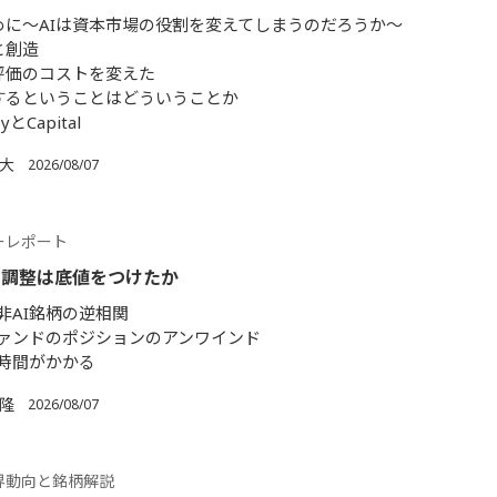
めに〜AIは資本市場の役割を変えてしまうのだろうか〜
と創造
は評価のコストを変えた
するということはどういうことか
とCapital
 大
2026/08/07
ーレポート
の調整は底値をつけたか
非AI銘柄の逆相関
ァンドのポジションのアンワインド
時間がかかる
 隆
2026/08/07
界動向と銘柄解説