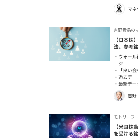
マネ
吉野貴晶の
【日本株
法、参考銘
ウォール
ジ
「良い会
過去デー
最新デー
吉野
モトリーフ
【米国株動
を受ける銘