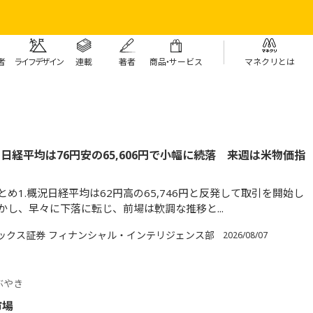
者
ライフデザイン
連載
著者
商
品・
サービス
マネクリとは
日経平均は76円安の65,606円で小幅に続落 来週は米物価指
め1.概況日経平均は62円高の65,746円と反発して取引を開始し
かし、早々に下落に転じ、前場は軟調な推移と...
ックス証券 フィナンシャル・インテリジェンス部
2026/08/07
ぶやき
市場