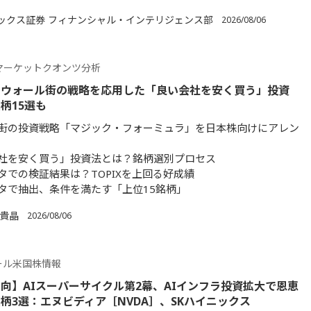
ックス証券 フィナンシャル・インテリジェンス部
2026/08/06
マーケットクオンツ分析
】ウォール街の戦略を応用した「良い会社を安く買う」投資
柄15選も
街の投資戦略「マジック・フォーミュラ」を日本株向けにアレン
社を安く買う」投資法とは？銘柄選別プロセス
タでの検証結果は？TOPIXを上回る好成績
タで抽出、条件を満たす「上位15銘柄」
 貴晶
2026/08/06
ール米国株情報
向】AIスーパーサイクル第2幕、AIインフラ投資拡大で恩恵
柄3選：エヌビディア［NVDA］、SKハイニックス