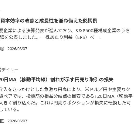
ト
】資本効率の改善と成長性を兼ね備えた銘柄例
要企業による決算発表が進んでおり、S＆P500種構成企業のうち
績を公表しました。一株あたり利益（EPS）ベー...
 聡
2026/08/07
替デイリー
20日MA（移動平均線）割れが示す円売り取引の損失
介入をきっかけとした急激な円高により、米ドル／円や主要なク
貨ペアでは、投機筋の損益分岐点の目安である120日MA（移動平
大きく割り込んだ。これは円売りポジションが損失に転換した可
している。
 恒
2026/08/07