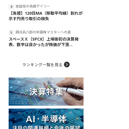
吉田恒の為替デイリー
【為替】120日MA（移動平均線）割れが
示す円売り取引の損失
岡元兵八郎の米国株マスターへの道
スペースＸ［SPCX］上場後初の決算発
表、数字は良かったが株価が下落...
ランキング一覧を見る