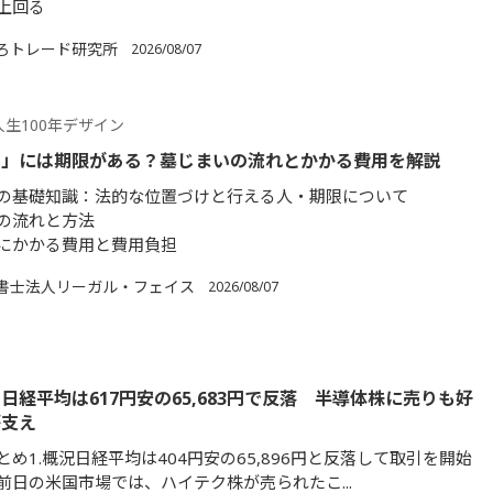
上回る
ろトレード研究所
2026/08/07
生100年デザイン
い」には期限がある？墓じまいの流れとかかる費用を解説
の基礎知識：法的な位置づけと行える人・期限について
の流れと方法
にかかる費用と費用負担
書士法人リーガル・フェイス
2026/08/07
日経平均は617円安の65,683円で反落 半導体株に売りも好
が支え
め1.概況日経平均は404円安の65,896円と反落して取引を開始
前日の米国市場では、ハイテク株が売られたこ...