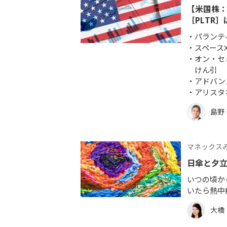
【米国株：
［PLTR
パランテ
スペース
オン・セ
けん引
アドバン
アリスタ
島野
マネックス
日傘と夕
いつの頃か
いたら熱中
大橋