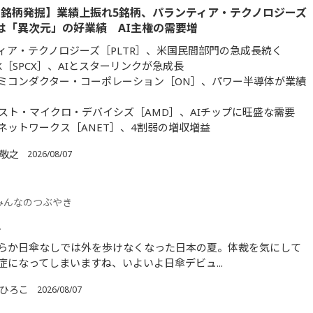
銘柄発掘】業績上振れ5銘柄、パランティア・テクノロジーズ
］は「異次元」の好業績 AI主権の需要増
ィア・テクノロジーズ［PLTR］、米国民間部門の急成長続く
X［SPCX］、AIとスターリンクが急成長
ミコンダクター・コーポレーション［ON］、パワー半導体が業績
スト・マイクロ・デバイシズ［AMD］、AIチップに旺盛な需要
ネットワークス［ANET］、4割弱の増収増益
 敬之
2026/08/07
みんなのつぶやき
立
らか日傘なしでは外を歩けなくなった日本の夏。体裁を気にして
症になってしまいますね、いよいよ日傘デビュ...
 ひろこ
2026/08/07