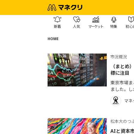
新着
人気
マーケット
特集
初心
HOME
市況概況
（まとめ）
標に注目
東京市場まと
ました。し
マネ
松本大のつ
AIと資本