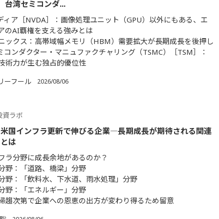
、台湾セミコンダ...
ビディア［NVDA］：画像処理ユニット（GPU）以外にもある、エ
アのAI覇権を支える強みとは
ハイニックス：高帯域幅メモリ（HBM）需要拡大が長期成長を後押し
セミコンダクター・マニュファクチャリング（TSMC）［TSM］：
技術力が生む独占的優位性
リーフール
2026/08/06
投資ラボ
】米国インフラ更新で伸びる企業―長期成長が期待される関連
柄とは
フラ分野に成長余地があるのか？
分野：「道路、橋梁」分野
分野：「飲料水、下水道、雨水処理」分野
分野：「エネルギー」分野
帰趨次第で企業への恩恵の出方が変わり得るため留意