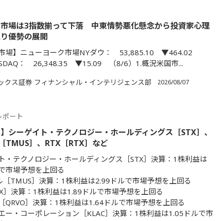
市場は3指数揃って下落 中東情勢悪化懸念から投資家心理
売り優勢の展開
場】ニューヨーク市場NYダウ： 53,885.10 ▼464.02
SDAQ： 26,348.35 ▼15.09 （8/6）1.概況米国市...
ックス証券 フィナンシャル・インテリジェンス部
2026/08/07
レポート
】シーゲイト・テクノロジー・ホールディングス［STX］、
［TMUS］、RTX［RTX］など
ト・テクノロジー・ホールディングス［STX］決算：1株利益は
ドルで市場予想を上回る
ル［TMUS］決算：1株利益は2.99ドルで市場予想を上回る
TX］決算：1株利益は1.89ドルで市場予想を上回る
［QRVO］決算：1株利益は1.64ドルで市場予想を上回る
エー・コーポレーション［KLAC］決算：1株利益は1.05ドルで市