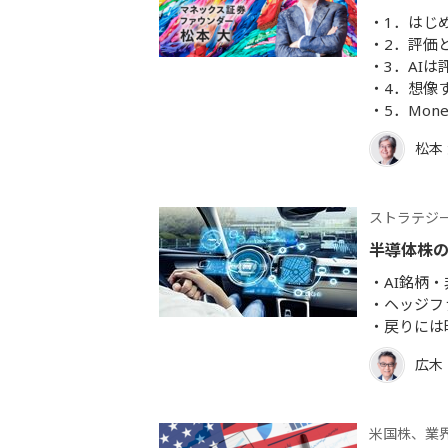
1．はじ
2．評価
3．AI
4．想像
5．Money
松本
ストラテジ
半導体株
AI銘柄・
ヘッジフ
戻りには
広木
米国株、業