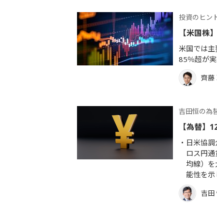
投資のヒン
【米国株
米国では主
85％超が実
齊藤
吉田恒の為
【為替】1
日米協調
ロス円通
均線）を
能性を示
吉田