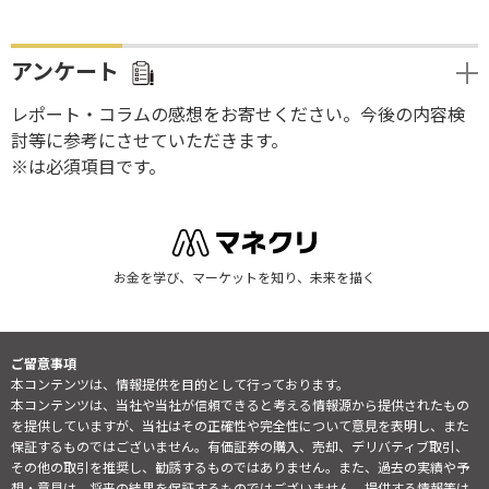
アンケート
レポート・コラムの感想をお寄せください。今後の内容検
討等に参考にさせていただきます。
※は必須項目です。
お金を学び、マーケットを知り、未来を描く
ご留意事項
本コンテンツは、情報提供を目的として行っております。
本コンテンツは、当社や当社が信頼できると考える情報源から提供されたもの
を提供していますが、当社はその正確性や完全性について意見を表明し、また
保証するものではございません。有価証券の購入、売却、デリバティブ取引、
その他の取引を推奨し、勧誘するものではありません。また、過去の実績や予
想・意見は、将来の結果を保証するものではございません。提供する情報等は