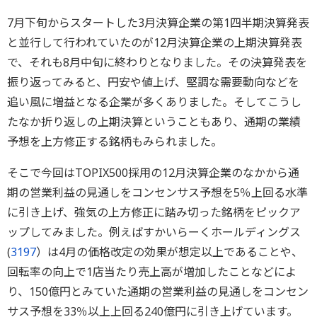
7月下旬からスタートした3月決算企業の第1四半期決算発表
と並行して行われていたのが12月決算企業の上期決算発表
で、それも8月中旬に終わりとなりました。その決算発表を
振り返ってみると、円安や値上げ、堅調な需要動向などを
追い風に増益となる企業が多くありました。そしてこうし
たなか折り返しの上期決算ということもあり、通期の業績
予想を上方修正する銘柄もみられました。
そこで今回はTOPIX500採用の12月決算企業のなかから通
期の営業利益の見通しをコンセンサス予想を5％上回る水準
に引き上げ、強気の上方修正に踏み切った銘柄をピックア
ップしてみました。例えばすかいらーくホールディングス
(
3197
）は4月の価格改定の効果が想定以上であることや、
回転率の向上で1店当たり売上高が増加したことなどによ
り、150億円とみていた通期の営業利益の見通しをコンセン
サス予想を33％以上上回る240億円に引き上げています。