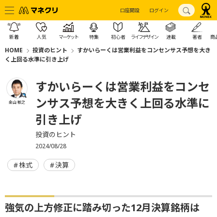
口座開設
ログイン
新着
人気
マーケット
特集
初心者
ライフデザイン
連載
著者
商
HOME
投資のヒント
すかいらーくは営業利益をコンセンサス予想を大き
く上回る水準に引き上げ
すかいらーくは営業利益をコンセ
ンサス予想を大きく上回る水準に
金山 敏之
引き上げ
投資のヒント
2024/08/28
株式
決算
強気の上方修正に踏み切った12月決算銘柄は