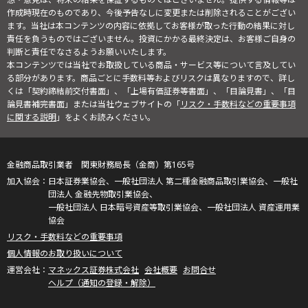
作成時現在のものであり、今後予告なしに変更または削除されることがござい
ます。当社は本コンテンツの内容に依拠してお客様が取った行動の結果に対し
責任を負うものではございません。投資にかかる最終決定は、お客様ご自身の
判断と責任でなさるようお願いいたします。
本コンテンツでは当社でお取扱している商品・サービス等について言及してい
る部分があります。商品ごとに手数料等およびリスクは異なりますので、詳し
くは「契約締結前交付書面」、「上場有価証券等書面」、「目論見書」、「目
論見書補完書面」または当社ウェブサイトの「
リスク・手数料などの重要事項
に関する説明
」をよくお読みください。
金融商品取引業者 関東財務局長（金商）第165号
日本証券業協会、一般社団法人 第二種金融商品取引業協会、一般社
団法人 金融先物取引業協会、
一般社団法人 日本暗号資産等取引業協会、一般社団法人 資産運用業
協会
リスク・手数料などの重要事項
個人情報のお取り扱いについて
マネックス証券株式会社
会社概要
お問合せ
ヘルプ（通知の登録・解除）