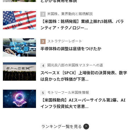
とかかる費用を解説
米国株、業界動向と銘柄解説
【米国株：銘柄発掘】業績上振れ5銘柄、パラ
ンティア・テクノロジー...
ストラテジーレポート
半導体株の調整は底値をつけたか
岡元兵八郎の米国株マスターへの道
スペースＸ［SPCX］上場後初の決算発表、数字
は良かったが株価が下落...
モトリーフール米国株情報
【米国株動向】AIスーパーサイクル第2幕、AI
インフラ投資拡大で恩恵...
ランキング一覧を見る