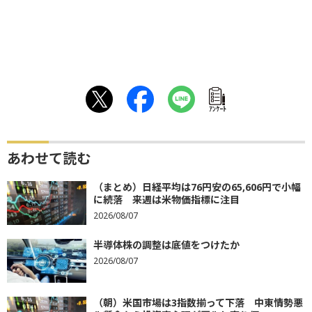
ｱﾝｹｰﾄ
あわせて読む
（まとめ）日経平均は76円安の65,606円で小幅
に続落 来週は米物価指標に注目
2026/08/07
半導体株の調整は底値をつけたか
2026/08/07
（朝）米国市場は3指数揃って下落 中東情勢悪