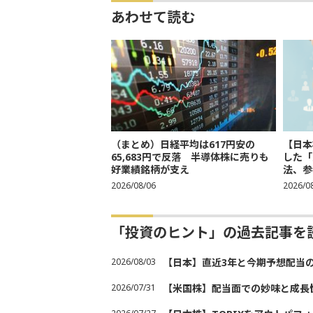
あわせて読む
（まとめ）日経平均は617円安の
【日本
65,683円で反落 半導体株に売りも
した「
好業績銘柄が支え
法、参考
2026/08/06
2026/0
「投資のヒント」の過去記事を
2026/08/03
【日本】直近3年と今期予想配当
2026/07/31
【米国株】配当面での妙味と成長