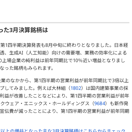
った3月決算銘柄は
の第1四半期決算発表も8月中旬に終わりとなりました。日本経
透、生成AI（人工知能）向けの需要増、業務の効率化による
の上場企業の純利益は前年同期比で10％近い増益となりまし
なった銘柄もみられます。
決算企業のなかから、第1四半期の営業利益が前年同期比で3倍以上
プしてみました。例えば大林組（
1802
）は国内建築事業の採
利益が改善したことなどにより、第1四半期の営業利益が前年
スクウェア・エニックス・ホールディングス（
9684
）も新作発
宣伝費が減ったことにより、第1四半期の営業利益が前年同期
倍以上の増益となった主な3月決算銘柄はこちらからチェック