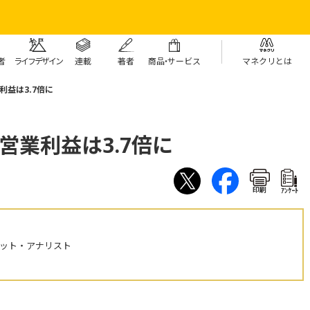
者
ライフデザイン
連載
著者
商
品・
サービス
マネクリとは
利益は3.7倍に
営業利益は3.7倍に
印刷
ｱﾝｹｰﾄ
ケット・アナリスト