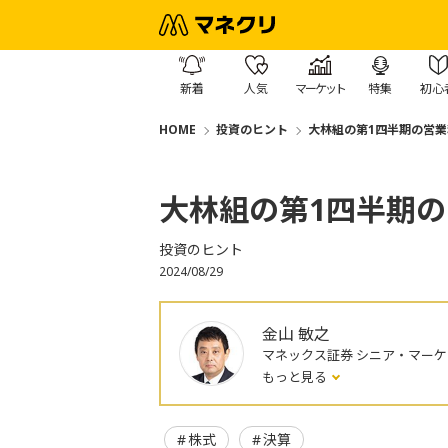
新着
人気
マーケット
特集
初心
HOME
投資のヒント
大林組の第1四半期の営業
大林組の第1四半期の
投資のヒント
2024/08/29
金山 敏之
マネックス証券 シニア・マー
もっと見る
株式
決算