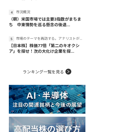
市況概況
（朝）米国市場では主要3指数がまちま
ち 中東情勢を巡る懸念の後退...
市場のテーマを再訪する。アナリストが読み解くテーマの本質
【日本株】株価77倍「第二のキオクシ
ア」を探せ！次の大化け企業を探...
ランキング一覧を見る