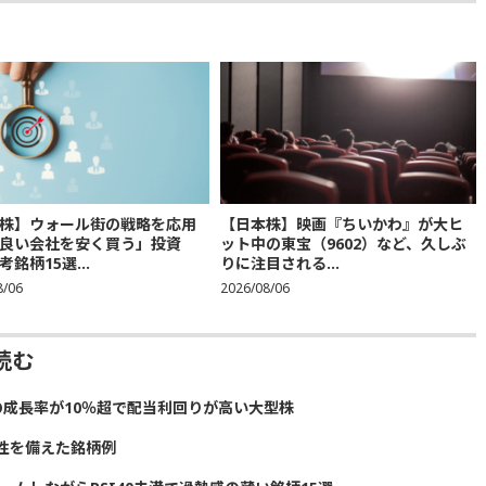
株】ウォール街の戦略を応用
【日本株】映画『ちいかわ』が大ヒ
良い会社を安く買う」投資
ット中の東宝（9602）など、久しぶ
銘柄15選...
りに注目される...
8/06
2026/08/06
読む
の成長率が10％超で配当利回りが高い大型株
性を備えた銘柄例