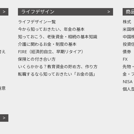
ライフデザイン
商
ライフデザイン一覧
株式
今から知っておきたい、年金の基本
米国
知っておこう、老後資金・相続の基本知識
中国
介護に関わるお金・制度の基本
投資
考え
FIRE（経済的自立、早期リタイア）
債券
保険との付き合い方
FX
いくらかかる？教育資金の貯め方、作り方
先物
転職するなら知っておきたい「お金の話」
金・
NISA
極意
個人型