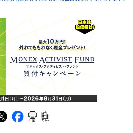
印刷
ｱﾝｹｰﾄ