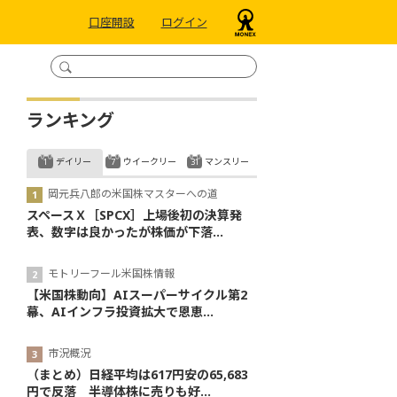
口座開設
ログイン
ランキング
デイリー
ウイークリー
マンスリー
岡元兵八郎の米国株マスターへの道
スペースＸ［SPCX］上場後初の決算発
表、数字は良かったが株価が下落...
モトリーフール米国株情報
【米国株動向】AIスーパーサイクル第2
幕、AIインフラ投資拡大で恩恵...
市況概況
（まとめ）日経平均は617円安の65,683
円で反落 半導体株に売りも好...