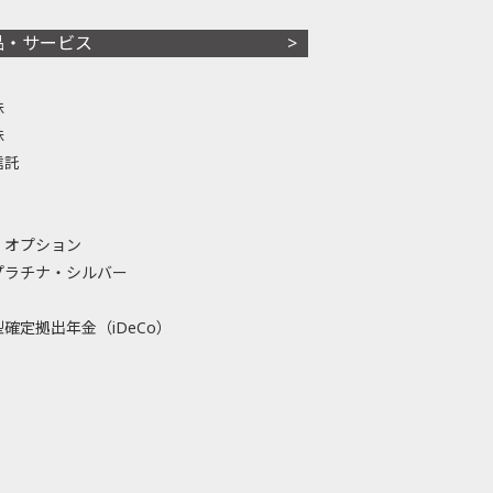
品・サービス
株
株
信託
・オプション
プラチナ・シルバー
確定拠出年金（iDeCo）