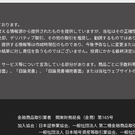
ております。
考える情報源から提供されたものを提供していますが、当社はその正確
売却、デリバティブ取引、その他の取引を推奨し、勧誘するものではあ
。提供する情報等は作成時現在のものであり、今後予告なしに変更また
の結果に対し責任を負うものではございません。投資にかかる最終決定
・サービス等について言及している部分があります。商品ごとに手数料
書面」、「目論見書」、「目論見書補完書面」または当社ウェブサイト
金融商品取引業者 関東財務局長（金商）第165号
日本証券業協会、一般社団法人 第二種金融商品取
一般社団法人 日本暗号資産等取引業協会、一般社