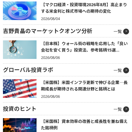
【マクロ経済・投資環境2026年8月】高止まり
する米金利と株式市場への期待の変化
2026/08/04
吉野貴晶のマーケットクオンツ分析
一覧
【日本株】ウォール街の戦略を応用した「良い
会社を安く買う」投資法、参考銘柄15選...
2026/08/06
グローバル投資ラボ
一覧
【米国株】米国インフラ更新で伸びる企業―長
期成長が期待される関連分野と銘柄とは
2026/08/06
投資のヒント
一覧
【米国株】資本効率の改善と成長性を兼ね備え
た銘柄例