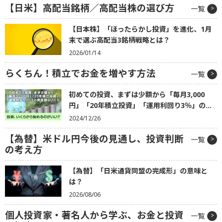
【日米】高配当銘柄／高配当株の選び方
一覧
【日本株】「ほったらかし投資」を進化、1月
末で選ぶ高配当3銘柄戦略とは？
2026/01/14
らくちん！積立でお金を増やす方法
一覧
初めての投資、まずは少額から「毎月3,000
円」「20年積立投資」「運用利回り3％」の...
2024/12/26
【為替】米ドル円今後の見通し、投資判断
一覧
の考え方
【為替】「日米通貨同盟の完成形」の意味と
は？
2026/08/06
個人投資家・著名人から学ぶ、お金と投資
一覧