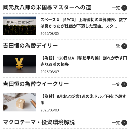
岡元兵八郎の米国株マスターへの道
一覧
スペースＸ［SPCX］上場後初の決算発表、数字
は良かったが株価が下落した理由。スタ...
2026/08/05
吉田恒の為替デイリー
一覧
【為替】120日MA（移動平均線）割れが示す円
売り取引の損失
2026/08/07
吉田恒の為替ウイークリー
一覧
【為替】8月および第1週の米ドル／円を予想す
る
2026/08/03
マクロテーマ・投資環境解説
一覧