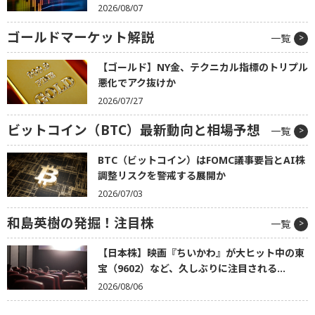
2026/08/07
ゴールドマーケット解説
一覧
【ゴールド】NY金、テクニカル指標のトリプル
悪化でアク抜けか
2026/07/27
ビットコイン（BTC）最新動向と相場予想
一覧
BTC（ビットコイン）はFOMC議事要旨とAI株
調整リスクを警戒する展開か
2026/07/03
和島英樹の発掘！注目株
一覧
【日本株】映画『ちいかわ』が大ヒット中の東
宝（9602）など、久しぶりに注目される...
2026/08/06