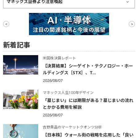
マネックス証券より注意喚起
以前よりマネックス証券、マネクリ執筆者 および関係者を装ったSNSの偽
アカウントが確認されており、各種SNS上で投資勧誘をしたり、副業・兼
業のあっせんを受けるためのサービスへの申し込みを誘導するようなや
<
>
「なりすまし」投稿が多発しております。
当社はもとより、当社の従業員その他関係者がこうした違法な投資勧誘や
あっせん行為を行うことはありませんので、ご注意ください。
新着記事
米国株決算レポート
【決算結果】シーゲイト・テクノロジー・ホー
ルディングス［STX］、T...
2026/08/07
マネックス人生100年デザイン
「墓じまい」には期限がある？墓じまいの流れ
とかかる費用を解説
2026/08/07
吉野貴晶のマーケットクオンツ分析
【日本株】ウォール街の戦略を応用した「良い