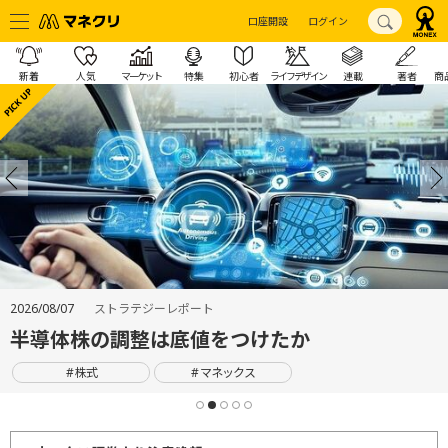
口座開設
ログイン
新着
人気
マーケット
特集
初心者
ライフデザイン
連載
著者
商
2026/08/07
ストラテジーレポート
半導体株の調整は底値をつけたか
株式
マネックス