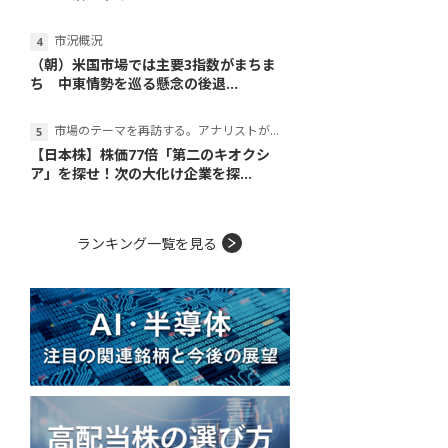
市況概況
（朝）米国市場では主要3指数がまちま
ち 中東情勢を巡る懸念の後退...
市場のテーマを再訪する。アナリストが読み解くテーマの本質
【日本株】株価77倍「第二のキオクシ
ア」を探せ！次の大化け企業を探...
ランキング一覧を見る