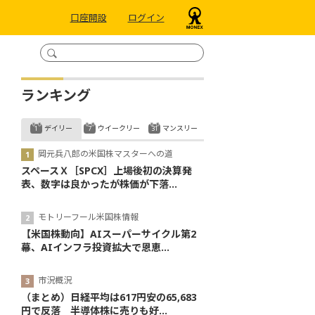
口座開設
ログイン
ランキング
デイリー
ウイークリー
マンスリー
岡元兵八郎の米国株マスターへの道
スペースＸ［SPCX］上場後初の決算発
表、数字は良かったが株価が下落...
モトリーフール米国株情報
【米国株動向】AIスーパーサイクル第2
幕、AIインフラ投資拡大で恩恵...
市況概況
（まとめ）日経平均は617円安の65,683
円で反落 半導体株に売りも好...