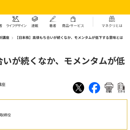
者
ライフデザイン
連載
著者
商
品・
サービス
マネクリとは
析講座
【日本株】高値もち合いが続くなか、モメンタムが低下する意味とは
合いが続くなか、モメンタムが低
講座
印刷
ｱﾝｹｰﾄ
表取締役