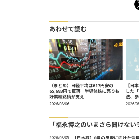
あわせて読む
（まとめ）日経平均は617円安の
【日本
65,683円で反落 半導体株に売りも
した「
好業績銘柄が支え
法、参考
2026/08/06
2026/0
「福永博之のいまさら聞けない
2026/08/05
【日本株】8月の反騰に向けた注