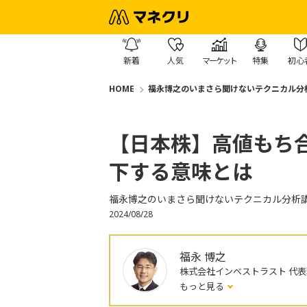
新着
人気
マーケット
特集
初心
HOME
福永博之のいまさら聞けないテクニカル分
【日本株】高値もち
下する意味とは
福永博之のいまさら聞けないテクニカル分析
2024/08/28
福永 博之
株式会社インベストラスト 代
もっと見る