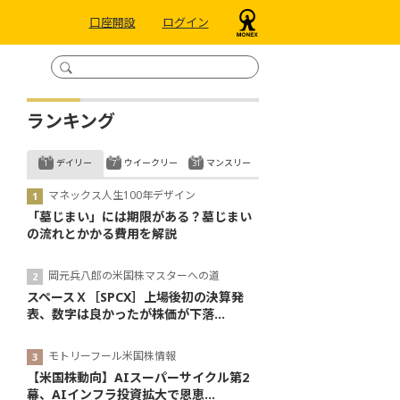
口座開設
ログイン
ランキング
デイリー
ウイークリー
マンスリー
マネックス人生100年デザイン
「墓じまい」には期限がある？墓じまい
の流れとかかる費用を解説
岡元兵八郎の米国株マスターへの道
スペースＸ［SPCX］上場後初の決算発
表、数字は良かったが株価が下落...
モトリーフール米国株情報
【米国株動向】AIスーパーサイクル第2
幕、AIインフラ投資拡大で恩恵...