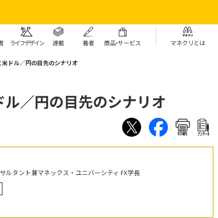
者
ライフデザイン
連載
著者
商
品・
サービス
マネクリとは
と米ドル／円の目先のシナリオ
ドル／円の目先のシナリオ
印刷
ｱﾝｹｰﾄ
ンサルタント兼マネックス・ユニバーシティ FX学長