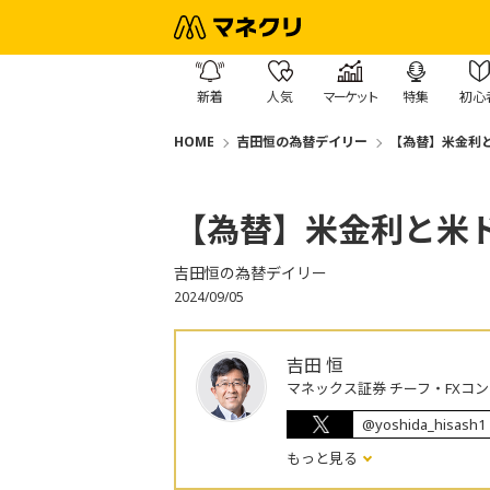
新着
人気
マーケット
特集
初心
HOME
吉田恒の為替デイリー
【為替】米金利
【為替】米金利と米
吉田恒の為替デイリー
2024/09/05
吉田 恒
マネックス証券 チーフ・FXコ
@yoshida_hisash1
もっと見る