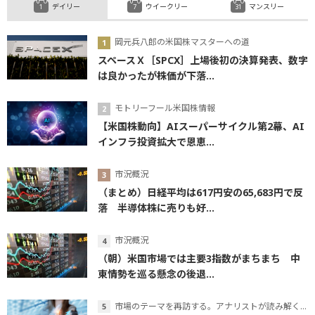
デイリー
ウイークリー
マンスリー
岡元兵八郎の米国株マスターへの道
スペースＸ［SPCX］上場後初の決算発表、数字
は良かったが株価が下落...
モトリーフール米国株情報
【米国株動向】AIスーパーサイクル第2幕、AI
インフラ投資拡大で恩恵...
市況概況
（まとめ）日経平均は617円安の65,683円で反
落 半導体株に売りも好...
市況概況
（朝）米国市場では主要3指数がまちまち 中
東情勢を巡る懸念の後退...
市場のテーマを再訪する。アナリストが読み解くテーマの本質