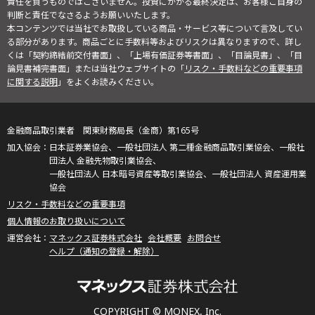
責任を負うものではございません。投資にかかる最終決定は、お客様ご自身の
判断と責任でなさるようお願いいたします。
本コンテンツでは当社でお取扱している商品・サービス等について言及してい
る部分があります。商品ごとに手数料等およびリスクは異なりますので、詳し
くは「契約締結前交付書面」、「上場有価証券等書面」、「目論見書」、「目
論見書補完書面」または当社ウェブサイトの「
リスク・手数料などの重要事項
に関する説明
」をよくお読みください。
金融商品取引業者 関東財務局長（金商）第165号
日本証券業協会、一般社団法人 第二種金融商品取引業協会、一般社
団法人 金融先物取引業協会、
一般社団法人 日本暗号資産等取引業協会、一般社団法人 資産運用業
協会
リスク・手数料などの重要事項
個人情報のお取り扱いについて
マネックス証券株式会社
会社概要
お問合せ
ヘルプ（通知の登録・解除）
COPYRIGHT © MONEX, Inc.