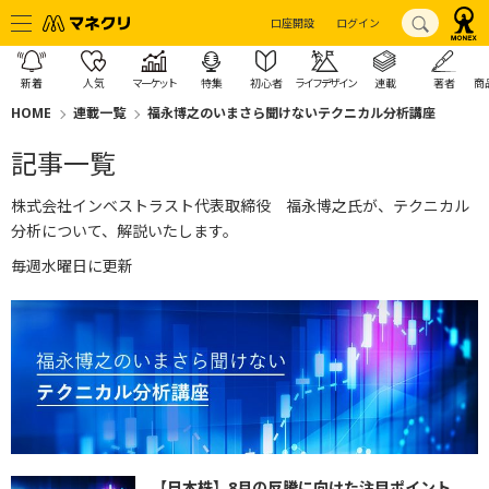
口座開設
ログイン
新着
人気
マーケット
特集
初心者
ライフデザイン
連載
著者
商
HOME
連載一覧
福永博之のいまさら聞けないテクニカル分析講座
記事一覧
株式会社インベストラスト代表取締役 福永博之氏が、テクニカル
分析について、解説いたします。
毎週水曜日に更新
【日本株】8月の反騰に向けた注目ポイント