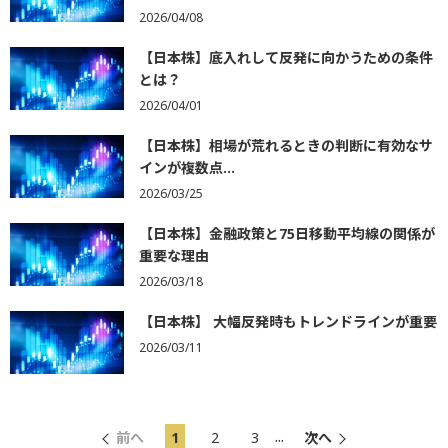
2026/04/08
【日本株】底入れして反発に向かうための条件
とは？
2026/04/01
【日本株】相場が荒れるときの判断に有効なサ
インが複数点...
2026/03/25
【日本株】金融政策と75日移動平均線の関係が
重要な理由
2026/03/18
【日本株】 大幅反発時もトレンドラインが重要
2026/03/11
...
前へ
1
2
3
次へ