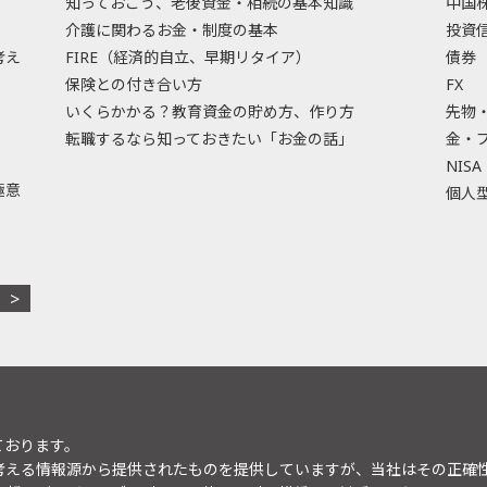
知っておこう、老後資金・相続の基本知識
中国
介護に関わるお金・制度の基本
投資
考え
FIRE（経済的自立、早期リタイア）
債券
保険との付き合い方
FX
いくらかかる？教育資金の貯め方、作り方
先物
転職するなら知っておきたい「お金の話」
金・
NISA
極意
個人型
ております。
考える情報源から提供されたものを提供していますが、当社はその正確