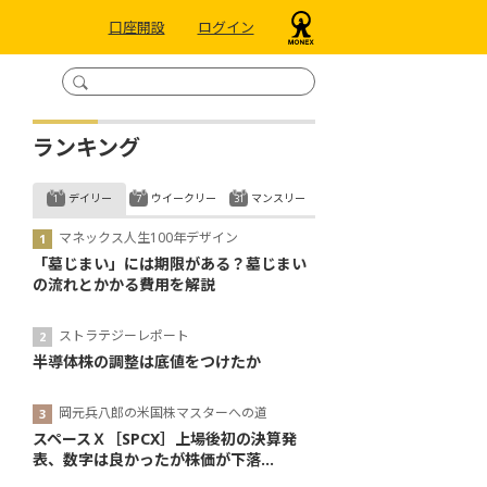
口座開設
ログイン
ランキング
デイリー
ウイークリー
マンスリー
マネックス人生100年デザイン
「墓じまい」には期限がある？墓じまい
の流れとかかる費用を解説
ストラテジーレポート
半導体株の調整は底値をつけたか
岡元兵八郎の米国株マスターへの道
スペースＸ［SPCX］上場後初の決算発
表、数字は良かったが株価が下落...