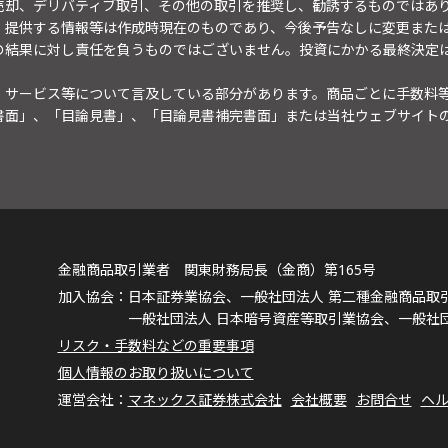
売却、デリバティブ取引、その他の取引を推奨し、勧誘するものではあ
。提供する情報等は作成時現在のものであり、今後予告なしに変更また
の結果に対し責任を負うものではございません。投資にかかる最終決定
・サービス等について言及している部分があります。商品ごとに手数料
書面」、「目論見書」、「目論見書補完書面」または当社ウェブサイト
金融商品取引業者 関東財務局長（金商）第165号
日本証券業協会、一般社団法人 第二種金融商品取
一般社団法人 日本暗号資産等取引業協会、一般社
リスク・手数料などの重要事項
個人情報のお取り扱いについて
マネックス証券株式会社
会社概要
お問合せ
ヘ