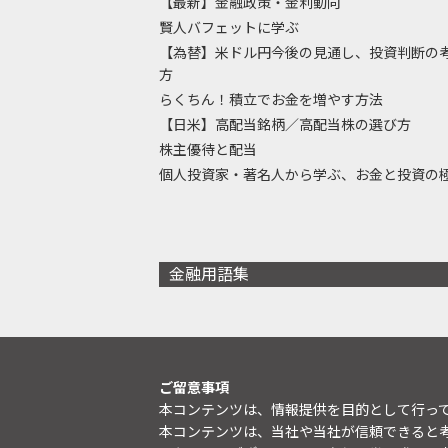
【最新】金融政策・金利動向
賢人バフェットに学ぶ
【為替】米ドル円今後の見通し、投資判断の
方
らくちん！積立でお金を増やす方法
【日米】高配当銘柄／高配当株の選び方
株主優待と配当
個人投資家・著名人から学ぶ、お金と投資の
金融用語集
ご留意事項
本コンテンツは、情報提供を目的として行っ
本コンテンツは、当社や当社が信頼できると