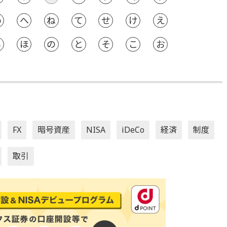
め
へ
ね
て
せ
け
え
も
ほ
の
と
そ
こ
お
FX
暗号資産
NISA
iDeCo
経済
制度
取引