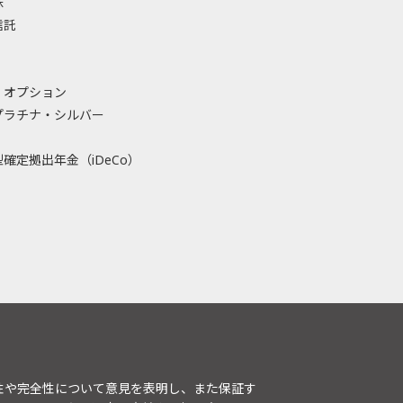
株
信託
・オプション
プラチナ・シルバー
確定拠出年金（iDeCo）
性や完全性について意見を表明し、また保証す