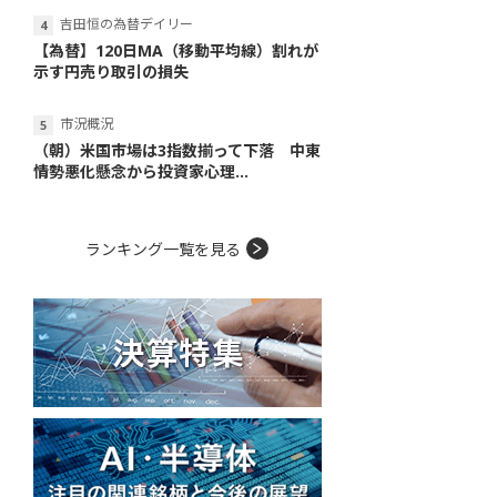
吉田恒の為替デイリー
【為替】120日MA（移動平均線）割れが
示す円売り取引の損失
市況概況
（朝）米国市場は3指数揃って下落 中東
情勢悪化懸念から投資家心理...
ランキング一覧を見る