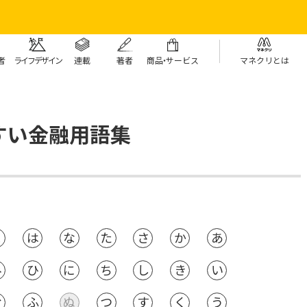
者
ライフデザイン
連載
著者
商
品・
サービス
マネクリとは
すい金融用語集
ま
は
な
た
さ
か
あ
み
ひ
に
ち
し
き
い
む
ふ
ぬ
つ
す
く
う