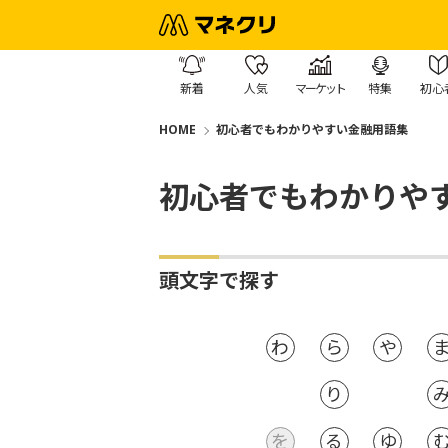
新着
人気
マーケット
特集
初心
HOME
初心者でもわかりやすい金融用語集
初心者でもわかりや
頭文字で探す
わ
ら
や
り
を
る
ゆ