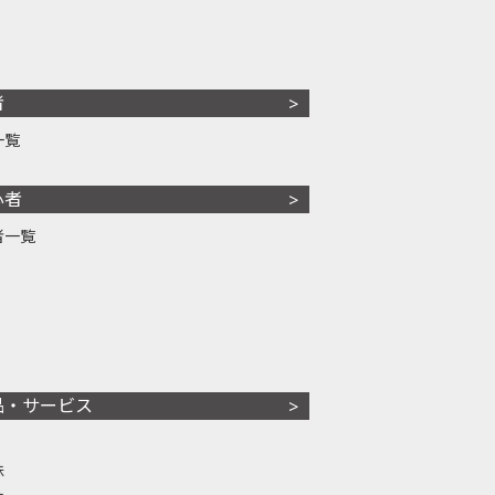
者
一覧
心者
者一覧
品・サービス
株