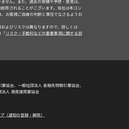
りません。また、過去の実績や予想・意見は、
は削除されることがございます。当社は本コン
は、お客様ご自身の判断と責任でなさるようお
等およびリスクは異なりますので、詳しくは
の「
リスク・手数料などの重要事項に関する説
引業協会、一般社団法人 金融先物取引業協会、
団法人 資産運用業協会
ルプ（通知の登録・解除）