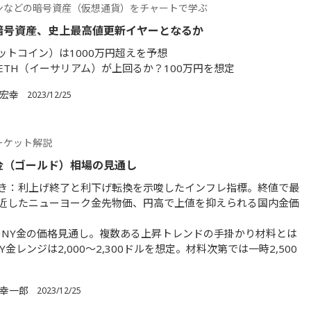
ンなどの暗号資産（仮想通貨）をチャートで学ぶ
の暗号資産、史上最高値更新イヤーとなるか
ビットコイン）は1000万円超えを予想
ETH（イーサリアム）が上回るか？100万円を想定
 宏幸
2023/12/25
ーケット解説
、金（ゴールド）相場の見通し
き：利上げ終了と利下げ転換を示唆したインフレ指標。終値で最
近したニューヨーク金先物価、円高で上値を抑えられる国内金価
年のNY金の価格見通し。複数ある上昇トレンドの手掛かり材料とは
NY金レンジは2,000～2,300ドルを想定。材料次第では一時2,500
 幸一郎
2023/12/25