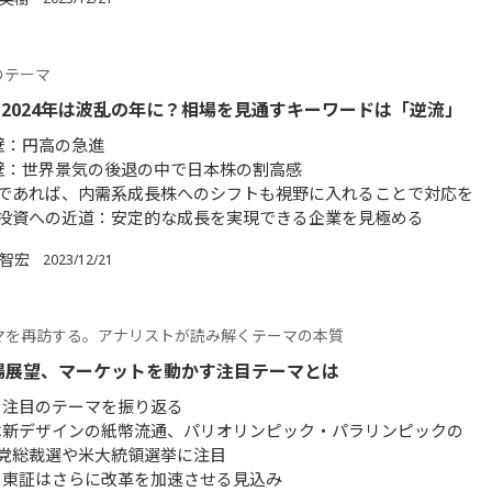
のテーマ
2024年は波乱の年に？相場を見通すキーワードは「逆流」
壁：円高の急進
壁：世界景気の後退の中で日本株の割高感
であれば、内需系成長株へのシフトも視野に入れることで対応を
投資への近道：安定的な成長を実現できる企業を見極める
 智宏
2023/12/21
マを再訪する。アナリストが読み解くテーマの本質
相場展望、マーケットを動かす注目テーマとは
年、注目のテーマを振り返る
年は新デザインの紙幣流通、パリオリンピック・パラリンピックの
党総裁選や米大統領選挙に注目
年、東証はさらに改革を加速させる見込み