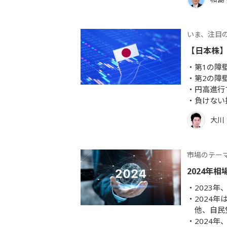
いま、注目
【日本株】
第1の障
第2の障
円高進行
負けない
大川
市場のテー
2024年
2023
2024
他、自民
2024