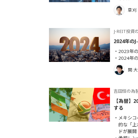
草刈
J-REIT投
2024年のJ
2023年
2024年
関 
吉田恒の為
【為替】2
する
メキシコ
的な「上
ドが展開