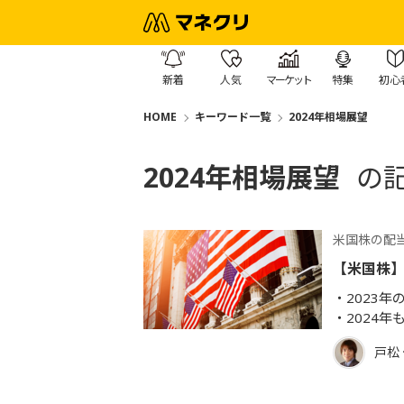
新着
人気
マーケット
特集
初心
HOME
キーワード一覧
2024年相場展望
2024年相場展望
の
米国株の配
【米国株】
2023
2024
戸松