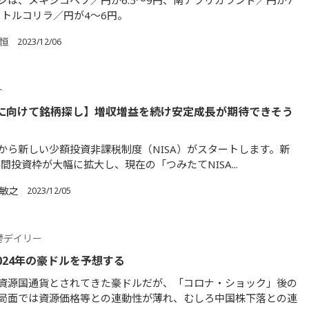
ジは、メキシコペソ／円が6.5～9円、南アフリカランド／円が7
円、トルコリラ／円が4～6円。
 恒
2023/12/06
ト
Aに向けて銘柄探し】増収増益を続け安定成長が期待できそう
1月から新しい少額投資非課税制度（NISA）がスタートします。新
年間投資枠が大幅に拡大し、現在の「つみたてNISA...
 敏之
2023/12/05
替デイリー
024年の豪ドルを予想する
資源国通貨とされてきた豪ドルだが、「コロナ・ショック」後の
局面では資源価格等との連動性が薄れ、むしろ中国株下落との連