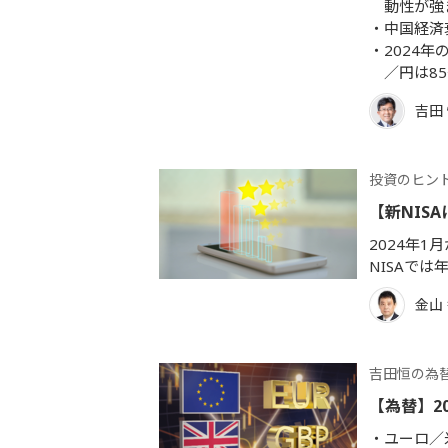
動性が強
中国経済
2024
／円は8
吉田
投資のヒン
【新NIS
2024年
NISAでは
金山
吉田恒の為
【為替】2
ユーロ／