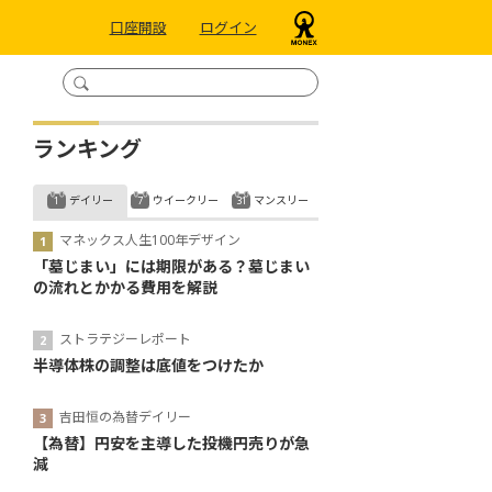
口座開設
ログイン
ランキング
デイリー
ウイークリー
マンスリー
マネックス人生100年デザイン
「墓じまい」には期限がある？墓じまい
の流れとかかる費用を解説
ストラテジーレポート
半導体株の調整は底値をつけたか
吉田恒の為替デイリー
【為替】円安を主導した投機円売りが急
減