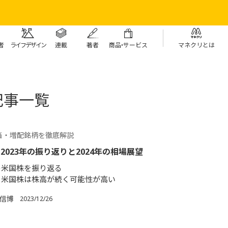
者
ライフデザイン
連載
著者
商
品・
サービス
マネクリとは
記事一覧
当・増配銘柄を徹底解説
2023年の振り返りと2024年の相場展望
年の米国株を振り返る
年も米国株は株高が続く可能性が高い
 信博
2023/12/26