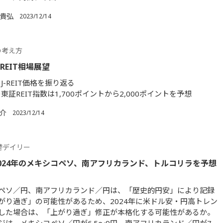
 貴弘
2023/12/14
資の考え方
-REIT相場展望
のJ-REIT価格を振り返る
の東証REIT指数は1,700ポイントから2,000ポイントを予想
大介
2023/12/14
替デイリー
024年のメキシコペソ、南アフリカランド、トルコリラを予想
ペソ／円、南アフリカランド／円は、「歴史的円安」により記録
がり過ぎ」の可能性があるため、2024年に米ドル安・円高トレン
した場合は、「上がり過ぎ」修正が本格化する可能性があるか。