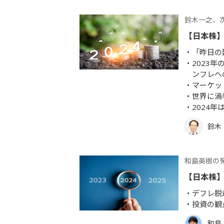
鈴木一之、
【日本株】
「昨日の
2023
ンフレへ
マーケッ
世界に渦
2024
鈴木
和島英樹の
【日本株】
デフレ脱
投資の観
和島