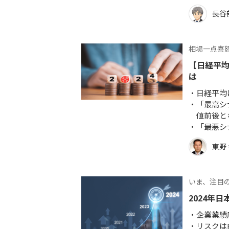
長谷
相場一点喜
【日経平均
は
日経平均
「最高シナ
値前後と
「最悪シ
東野
いま、注目
2024年日
企業業績
リスクは