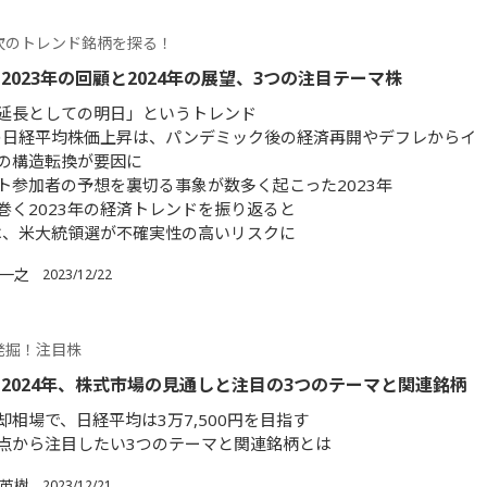
次のトレンド銘柄を探る！
2023年の回顧と2024年の展望、3つの注目テーマ株
延長としての明日」というトレンド
年の日経平均株価上昇は、パンデミック後の経済再開やデフレからイ
の構造転換が要因に
ト参加者の予想を裏切る事象が数多く起こった2023年
巻く2023年の経済トレンドを振り返ると
年は、米大統領選が不確実性の高いリスクに
 一之
2023/12/22
発掘！注目株
2024年、株式市場の見通しと注目の3つのテーマと関連銘柄
却相場で、日経平均は3万7,500円を目指す
点から注目したい3つのテーマと関連銘柄とは
 英樹
2023/12/21