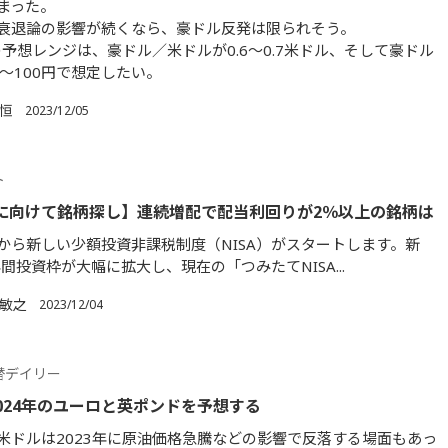
まった。
衰退論の影響が続くなら、豪ドル反発は限られそう。
年の予想レンジは、豪ドル／米ドルが0.6～0.7米ドル、そして豪ドル
5～100円で想定したい。
 恒
2023/12/05
ト
Aに向けて銘柄探し】連続増配で配当利回りが2％以上の銘柄は
1月から新しい少額投資非課税制度（NISA）がスタートします。新
年間投資枠が大幅に拡大し、現在の「つみたてNISA...
 敏之
2023/12/04
替デイリー
024年のユーロと英ポンドを予想する
米ドルは2023年に原油価格急騰などの影響で反落する場面もあっ