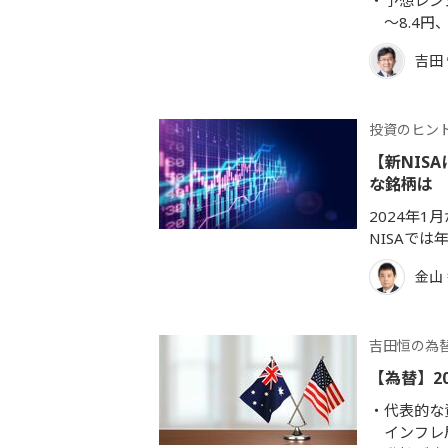
予想レン
～8.4
吉田
投資のヒン
【新NIS
な銘柄は
2024年
NISAでは
金山
吉田恒の為
【為替】2
代表的な
インフレ