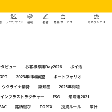
者
ライフデザイン
連載
著者
商
品・
サービス
マネクリとは
ンタビュー
お客様感謝Day2026
ポイ活
GPT
2023年相場展望
ポートフォリオ
ウクライナ情勢
認知症
2025年問題
インフラストラクチャー
ESG
衆院選2021
PAC
銘柄選び
TOPIX
投資ルール
家計