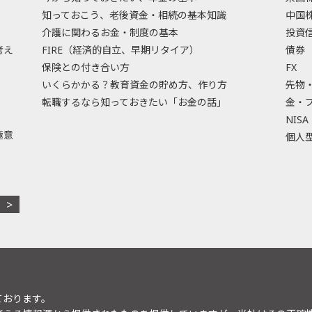
知っておこう、老後資金・相続の基本知識
中国
介護に関わるお金・制度の基本
投資
考え
FIRE（経済的自立、早期リタイア）
債券
保険との付き合い方
FX
いくらかかる？教育資金の貯め方、作り方
先物
転職するなら知っておきたい「お金の話」
金・
NISA
極意
個人型
ております。