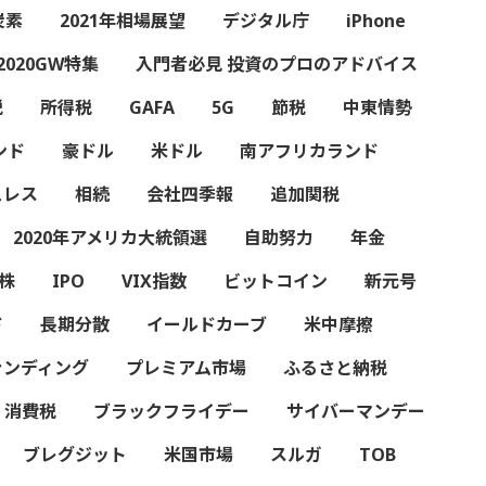
炭素
2021年相場展望
デジタル庁
iPhone
2020GW特集
入門者必見 投資のプロのアドバイス
税
所得税
GAFA
5G
節税
中東情勢
ンド
豪ドル
米ドル
南アフリカランド
ュレス
相続
会社四季報
追加関税
2020年アメリカ大統領選
自助努力
年金
株
IPO
VIX指数
ビットコイン
新元号
ド
長期分散
イールドカーブ
米中摩擦
ァンディング
プレミアム市場
ふるさと納税
消費税
ブラックフライデー
サイバーマンデー
ブレグジット
米国市場
スルガ
TOB