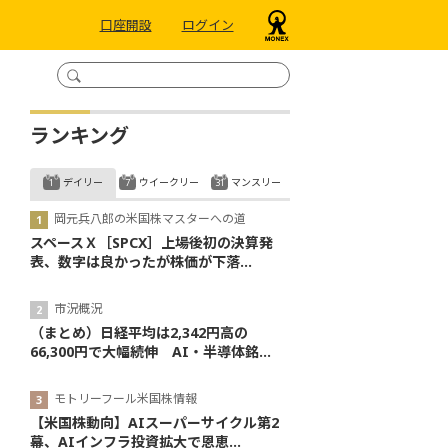
口座開設
ログイン
ランキング
デイリー
ウイークリー
マンスリー
岡元兵八郎の米国株マスターへの道
スペースＸ［SPCX］上場後初の決算発
表、数字は良かったが株価が下落...
市況概況
（まとめ）日経平均は2,342円高の
66,300円で大幅続伸 AI・半導体銘...
モトリーフール米国株情報
【米国株動向】AIスーパーサイクル第2
幕、AIインフラ投資拡大で恩恵...