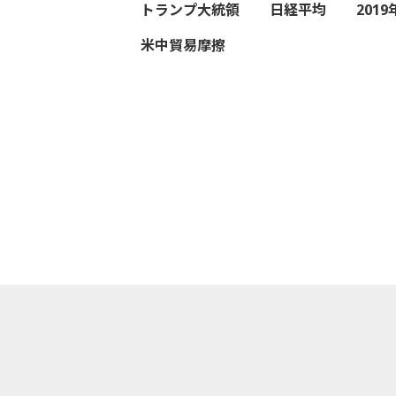
トランプ大統領
日経平均
201
米中貿易摩擦