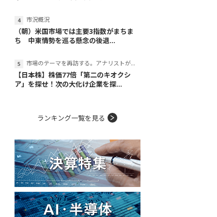
市況概況
（朝）米国市場では主要3指数がまちま
ち 中東情勢を巡る懸念の後退...
市場のテーマを再訪する。アナリストが読み解くテーマの本質
【日本株】株価77倍「第二のキオクシ
ア」を探せ！次の大化け企業を探...
ランキング一覧を見る