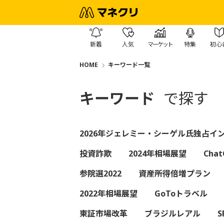
新着
人気
マーケット
特集
初心
HOME
キーワード一覧
キーワード
で探す
2026年ジェレミー・シーゲル氏独占イ
投資詐欺
2024年相場展望
Chat
参院選2022
資産所得倍増プラン
2022年相場展望
GoToトラベル
東証市場改革
ブラジルレアル
S