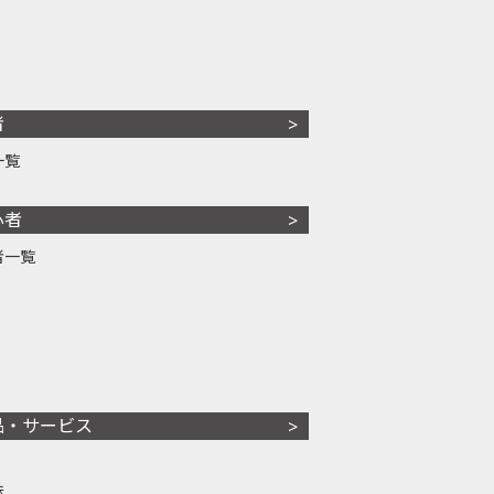
者
一覧
心者
者一覧
品・サービス
株