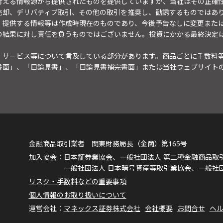
考える情報源から提供されたものを提供していますが、当社はその正確
売却、デリバティブ取引、その他の取引を推奨し、勧誘するものではあ
。提供する情報等は作成時現在のものであり、今後予告なしに変更また
の結果に対し責任を負うものではございません。投資にかかる最終決定
・サービス等について言及している部分があります。商品ごとに手数料
書面」、「目論見書」、「目論見書補完書面」または当社ウェブサイト
金融商品取引業者 関東財務局長（金商）第165号
日本証券業協会、一般社団法人 第二種金融商品取
一般社団法人 日本暗号資産等取引業協会、一般社
リスク・手数料などの重要事項
個人情報のお取り扱いについて
マネックス証券株式会社
会社概要
お問合せ
ヘ