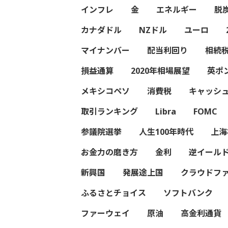
インフレ
金
エネルギー
脱
カナダドル
NZドル
ユーロ
マイナンバー
配当利回り
相続
損益通算
2020年相場展望
英ポ
メキシコペソ
消費税
キャッシ
取引ランキング
Libra
FOMC
参議院選挙
人生100年時代
上海
お金力の磨き方
金利
逆イール
新興国
発展途上国
クラウドフ
ふるさとチョイス
ソフトバンク
ファーウェイ
原油
高金利通貨