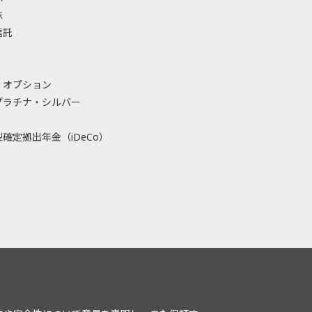
株
信託
・オプション
プラチナ・シルバー
確定拠出年金（iDeCo）