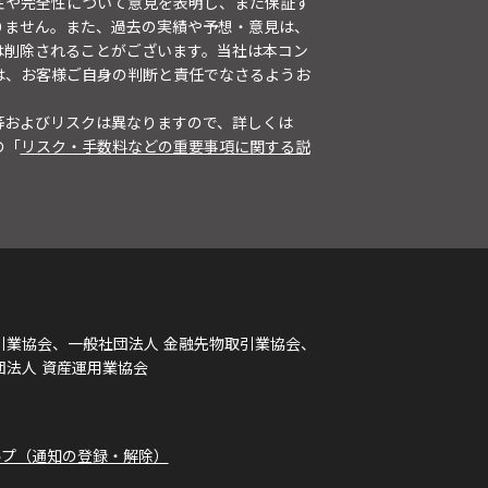
性や完全性について意見を表明し、また保証す
りません。また、過去の実績や予想・意見は、
は削除されることがございます。当社は本コン
は、お客様ご自身の判断と責任でなさるようお
等およびリスクは異なりますので、詳しくは
の「
リスク・手数料などの重要事項に関する説
引業協会、一般社団法人 金融先物取引業協会、
団法人 資産運用業協会
ルプ（通知の登録・解除）