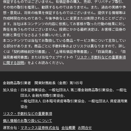
保証するものではございません。有価証券の購入、売却、デリバティブ取引、
その他の取引を推奨し、勧誘するものではありません。また、過去の実績や予
想・意見は、将来の結果を保証するものではございません。提供する情報等は
作成時現在のものであり、今後予告なしに変更または削除されることがござい
ます。当社は本コンテンツの内容に依拠してお客様が取った行動の結果に対し
責任を負うものではございません。投資にかかる最終決定は、お客様ご自身の
判断と責任でなさるようお願いいたします。
本コンテンツでは当社でお取扱している商品・サービス等について言及してい
る部分があります。商品ごとに手数料等およびリスクは異なりますので、詳し
くは「契約締結前交付書面」、「上場有価証券等書面」、「目論見書」、「目
論見書補完書面」または当社ウェブサイトの「
リスク・手数料などの重要事項
に関する説明
」をよくお読みください。
金融商品取引業者 関東財務局長（金商）第165号
日本証券業協会、一般社団法人 第二種金融商品取引業協会、一般社
団法人 金融先物取引業協会、
一般社団法人 日本暗号資産等取引業協会、一般社団法人 資産運用業
協会
リスク・手数料などの重要事項
個人情報のお取り扱いについて
マネックス証券株式会社
会社概要
お問合せ