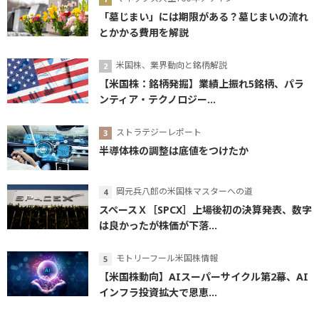
「墓じまい」には期限がある？墓じまいの流れ
とかかる費用を解説
米国株、業界動向と銘柄解説
【米国株：銘柄発掘】業績上振れ5銘柄、パラ
ンティア・テクノロジー...
ストラテジーレポート
半導体株の調整は底値をつけたか
岡元兵八郎の米国株マスターへの道
スペースＸ［SPCX］上場後初の決算発表、数字
は良かったが株価が下落...
モトリーフール米国株情報
【米国株動向】AIスーパーサイクル第2幕、AI
インフラ投資拡大で恩恵...