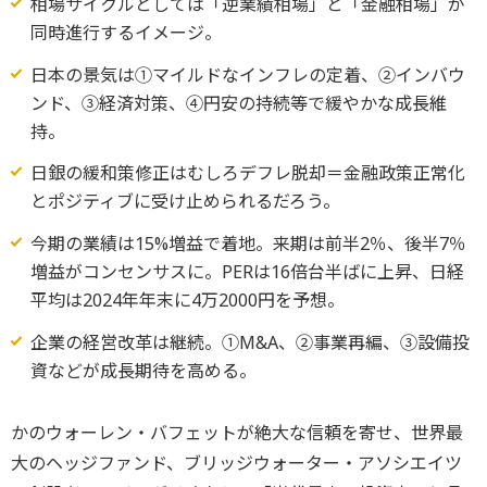
相場サイクルとしては「逆業績相場」と「金融相場」が
同時進行するイメージ。
日本の景気は①マイルドなインフレの定着、②インバウ
ンド、③経済対策、④円安の持続等で緩やかな成長維
持。
日銀の緩和策修正はむしろデフレ脱却＝金融政策正常化
とポジティブに受け止められるだろう。
今期の業績は15%増益で着地。来期は前半2％、後半7％
増益がコンセンサスに。PERは16倍台半ばに上昇、日経
平均は2024年年末に4万2000円を予想。
企業の経営改革は継続。①M&A、②事業再編、③設備投
資などが成長期待を高める。
かのウォーレン・バフェットが絶大な信頼を寄せ、世界最
大のヘッジファンド、ブリッジウォーター・アソシエイツ