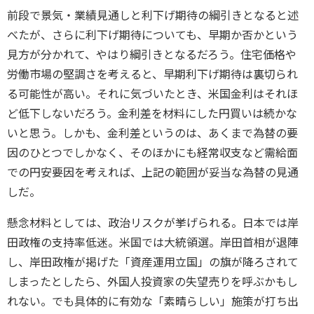
前段で景気・業績見通しと利下げ期待の綱引きとなると述
べたが、さらに利下げ期待についても、早期か否かという
見方が分かれて、やはり綱引きとなるだろう。住宅価格や
労働市場の堅調さを考えると、早期利下げ期待は裏切られ
る可能性が高い。それに気づいたとき、米国金利はそれほ
ど低下しないだろう。金利差を材料にした円買いは続かな
いと思う。しかも、金利差というのは、あくまで為替の要
因のひとつでしかなく、そのほかにも経常収支など需給面
での円安要因を考えれば、上記の範囲が妥当な為替の見通
しだ。
懸念材料としては、政治リスクが挙げられる。日本では岸
田政権の支持率低迷。米国では大統領選。岸田首相が退陣
し、岸田政権が掲げた「資産運用立国」の旗が降ろされて
しまったとしたら、外国人投資家の失望売りを呼ぶかもし
れない。でも具体的に有効な「素晴らしい」施策が打ち出