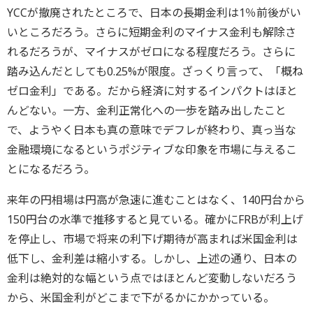
YCCが撤廃されたところで、日本の長期金利は1％前後がい
いところだろう。さらに短期金利のマイナス金利も解除さ
れるだろうが、マイナスがゼロになる程度だろう。さらに
踏み込んだとしても0.25%が限度。ざっくり言って、「概ね
ゼロ金利」である。だから経済に対するインパクトはほと
んどない。一方、金利正常化への一歩を踏み出したこと
で、ようやく日本も真の意味でデフレが終わり、真っ当な
金融環境になるというポジティブな印象を市場に与えるこ
とになるだろう。
来年の円相場は円高が急速に進むことはなく、140円台から
150円台の水準で推移すると見ている。確かにFRBが利上げ
を停止し、市場で将来の利下げ期待が高まれば米国金利は
低下し、金利差は縮小する。しかし、上述の通り、日本の
金利は絶対的な幅という点ではほとんど変動しないだろう
から、米国金利がどこまで下がるかにかかっている。