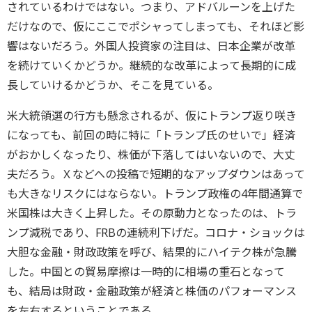
されているわけではない。つまり、アドバルーンを上げた
だけなので、仮にここでポシャってしまっても、それほど影
響はないだろう。外国人投資家の注目は、日本企業が改革
を続けていくかどうか。継続的な改革によって長期的に成
長していけるかどうか、そこを見ている。
米大統領選の行方も懸念されるが、仮にトランプ返り咲き
になっても、前回の時に特に「トランプ氏のせいで」経済
がおかしくなったり、株価が下落してはいないので、大丈
夫だろう。Ｘなどへの投稿で短期的なアップダウンはあって
も大きなリスクにはならない。トランプ政権の4年間通算で
米国株は大きく上昇した。その原動力となったのは、トラ
ンプ減税であり、FRBの連続利下げだ。コロナ・ショックは
大胆な金融・財政政策を呼び、結果的にハイテク株が急騰
した。中国との貿易摩擦は一時的に相場の重石となって
も、結局は財政・金融政策が経済と株価のパフォーマンス
を左右するということである。