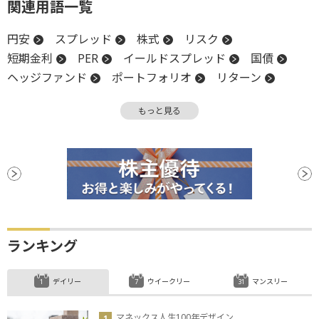
関連用語一覧
円安
スプレッド
株式
リスク
短期金利
PER
イールドスプレッド
国債
ヘッジファンド
ポートフォリオ
リターン
長期金利
円高
高値
米国株
利回り
もっと見る
インフレ
EPS
外国人投資家
金融政策
S&P500
FRB
M&A
金融政策決定会合
金融相場
業績相場
経常収支
堅調
材料
上場
デフレ
日銀
パフォーマンス
ファンド
ランキング
デイリー
ウイークリー
マンスリー
マネックス人生100年デザイン