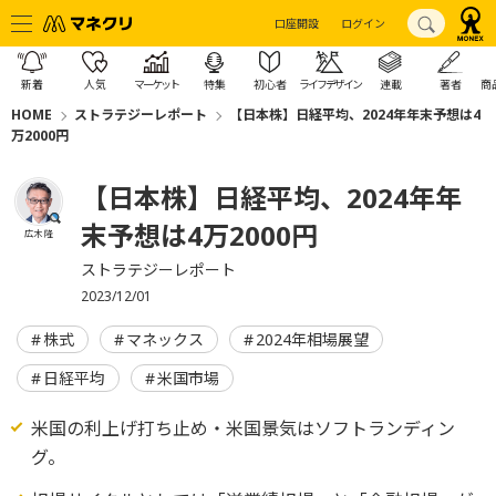
口座開設
ログイン
新着
人気
マーケット
特集
初心者
ライフデザイン
連載
著者
商
HOME
ストラテジーレポート
【日本株】日経平均、2024年年末予想は4
万2000円
【日本株】日経平均、2024年年
末予想は4万2000円
広木 隆
ストラテジーレポート
2023/12/01
株式
マネックス
2024年相場展望
日経平均
米国市場
米国の利上げ打ち止め・米国景気はソフトランディン
グ。