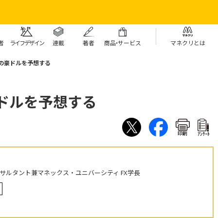
者
ライフデザイン
連載
著者
商
品・
サービス
マネクリとは
年の豪ドルを予想する
豪ドルを予想する
印刷
ｱﾝｹｰﾄ
ンサルタント兼マネックス・ユニバーシティ FX学長