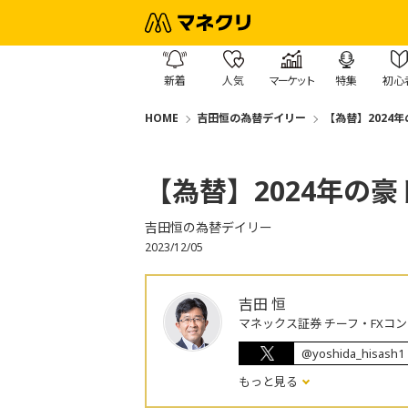
新着
人気
マーケット
特集
初心
HOME
吉田恒の為替デイリー
【為替】2024
【為替】2024年の
吉田恒の為替デイリー
2023/12/05
吉田 恒
マネックス証券 チーフ・FXコ
@yoshida_hisash1
もっと見る