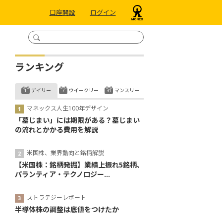
口座開設
ログイン
ランキング
デイリー
ウイークリー
マンスリー
マネックス人生100年デザイン
「墓じまい」には期限がある？墓じまい
の流れとかかる費用を解説
米国株、業界動向と銘柄解説
【米国株：銘柄発掘】業績上振れ5銘柄、
パランティア・テクノロジー...
ストラテジーレポート
半導体株の調整は底値をつけたか