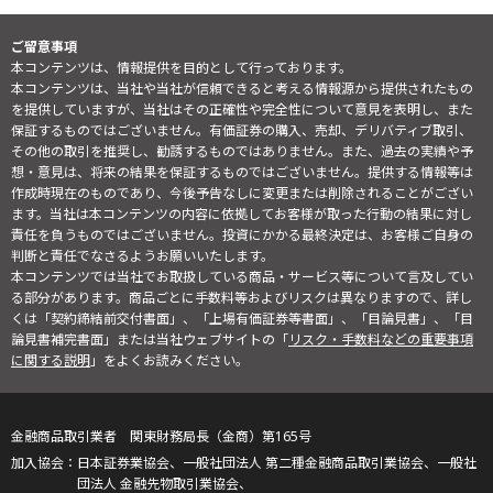
ご留意事項
本コンテンツは、情報提供を目的として行っております。
本コンテンツは、当社や当社が信頼できると考える情報源から提供されたもの
を提供していますが、当社はその正確性や完全性について意見を表明し、また
保証するものではございません。有価証券の購入、売却、デリバティブ取引、
その他の取引を推奨し、勧誘するものではありません。また、過去の実績や予
想・意見は、将来の結果を保証するものではございません。提供する情報等は
作成時現在のものであり、今後予告なしに変更または削除されることがござい
ます。当社は本コンテンツの内容に依拠してお客様が取った行動の結果に対し
責任を負うものではございません。投資にかかる最終決定は、お客様ご自身の
判断と責任でなさるようお願いいたします。
本コンテンツでは当社でお取扱している商品・サービス等について言及してい
る部分があります。商品ごとに手数料等およびリスクは異なりますので、詳し
くは「契約締結前交付書面」、「上場有価証券等書面」、「目論見書」、「目
論見書補完書面」または当社ウェブサイトの「
リスク・手数料などの重要事項
に関する説明
」をよくお読みください。
金融商品取引業者 関東財務局長（金商）第165号
日本証券業協会、一般社団法人 第二種金融商品取引業協会、一般社
団法人 金融先物取引業協会、