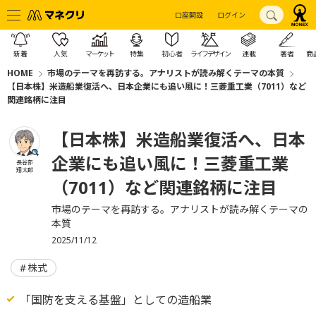
口座開設
ログイン
新着
人気
マーケット
特集
初心者
ライフデザイン
連載
著者
商
HOME
市場のテーマを再訪する。アナリストが読み解くテーマの本質
【日本株】米造船業復活へ、日本企業にも追い風に！三菱重工業（7011）など
関連銘柄に注目
【日本株】米造船業復活へ、日本
企業にも追い風に！三菱重工業
長谷部
翔太郎
（7011）など関連銘柄に注目
市場のテーマを再訪する。アナリストが読み解くテーマの
本質
2025/11/12
株式
「国防を支える基盤」としての造船業