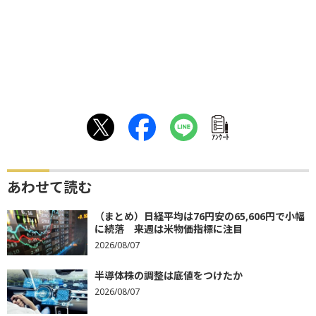
ｱﾝｹｰﾄ
あわせて読む
（まとめ）日経平均は76円安の65,606円で小幅
に続落 来週は米物価指標に注目
2026/08/07
半導体株の調整は底値をつけたか
2026/08/07