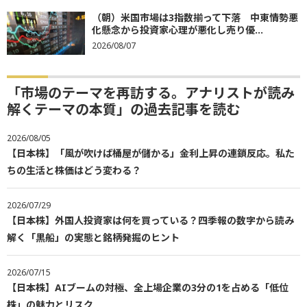
（朝）米国市場は3指数揃って下落 中東情勢悪
化懸念から投資家心理が悪化し売り優...
2026/08/07
「市場のテーマを再訪する。アナリストが読み
解くテーマの本質」の過去記事を読む
2026/08/05
【日本株】「風が吹けば桶屋が儲かる」金利上昇の連鎖反応。私た
ちの生活と株価はどう変わる？
2026/07/29
【日本株】外国人投資家は何を買っている？四季報の数字から読み
解く「黒船」の実態と銘柄発掘のヒント
2026/07/15
【日本株】AIブームの対極、全上場企業の3分の1を占める「低位
株」の魅力とリスク