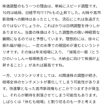
株価調整のもう一つの理由は、単純にスピード調整です。
10月は結局、日経平均で17％もの上昇でした。AI株や高市
新政権への期待はあったとしても、流石にこれは急過ぎた
のではないでしょうか。こればかりは日柄調整を待つしか
ありません。当面の株価はそうした調整色の強い神経質な
展開になるのではと予想しています。理想的には、徐々に
振れ幅が縮小し、一定の水準での根固めが進むというシナ
リオです。その後は年末相場に入り、「掉尾の一振（とう
びのいっしん＝相場格言の一つ。大納会に向けて株価が上
昇すること）」があれば最高ですね。
一方、リスクシナリオとしては、AI関連株の調整が続き、
相場全体のセンチメントが悪化してしまう可能性がありま
す。快進撃となった高市新政権もどこかでつまずきが発生
し、それらが期待を剥落させてしまう可能性もあります。
しばらくは「休むも相場」と割り切るのも一手と考えま