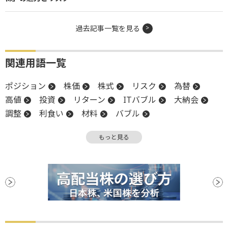
過去記事一覧を見る
関連用語一覧
ポジション
株価
株式
リスク
為替
高値
投資
リターン
ITバブル
大納会
調整
利食い
材料
バブル
バリュエーション
パフォーマンス
もっと見る