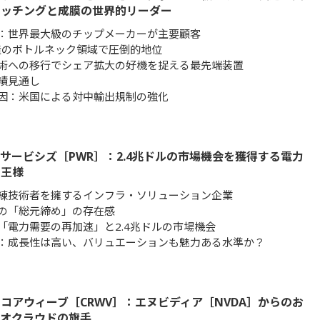
エッチングと成膜の世界的リーダー
：世界最大級のチップメーカーが主要顧客
造のボトルネック領域で圧倒的地位
術への移行でシェア拡大の好機を捉える最先端装置
績見通し
因：米国による対中輸出規制の強化
サービシズ［PWR］：2.4兆ドルの市場機会を獲得する電力
の王様
練技術者を擁するインフラ・ソリューション企業
の「総元締め」の存在感
「電力需要の再加速」と2.4兆ドルの市場機会
：成長性は高い、バリュエーションも魅力ある水準か？
コアウィーブ［CRWV］：エヌビディア［NVDA］からのお
ネオクラウドの旗手