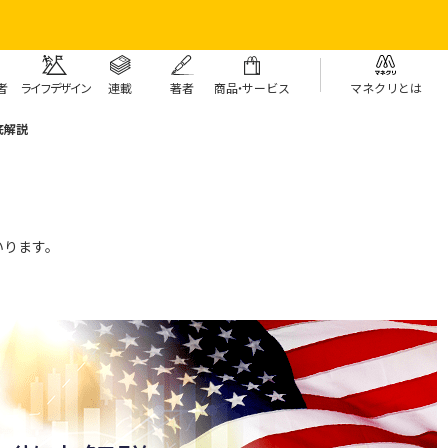
者
ライフデザイン
連載
著者
商
品・
サービス
マネクリとは
底解説
いります。