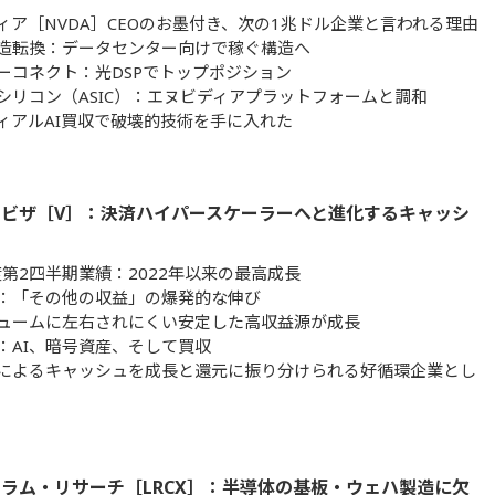
ィア［NVDA］CEOのお墨付き、次の1兆ドル企業と言われる理由
造転換：データセンター向けで稼ぐ構造へ
ーコネクト：光DSPでトップポジション
シリコン（ASIC）：エヌビディアプラットフォームと調和
ィアルAI買収で破壊的技術を手に入れた
ビザ［V］：決済ハイパースケーラーへと進化するキャッシ
年度第2四半期業績：2022年以来の最高成長
：「その他の収益」の爆発的な伸び
ュームに左右されにくい安定した高収益源が成長
：AI、暗号資産、そして買収
によるキャッシュを成長と還元に振り分けられる好循環企業とし
ラム・リサーチ［LRCX］：半導体の基板・ウェハ製造に欠