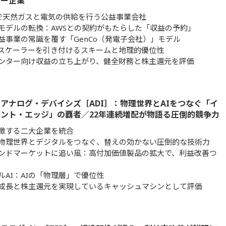
ギー企業
で天然ガスと電気の供給を行う公益事業会社
モデルの転換：AWSとの契約がもたらした「収益の予約」
益事業の常識を覆す「GenCo（発電子会社）」モデル
スケーラーを引き付けるスキームと地理的優位性
ンター向け収益の立ち上がり、健全財務と株主還元を評価
アナログ・デバイシズ［ADI］：物理世界とAIをつなぐ「イ
ント・エッジ」の覇者／22年連続増配が物語る圧倒的競争力
徴する二大企業を統合
物理世界とデジタルをつなぐ、替えの効かない圧倒的な技術力
ンドマーケットに追い風：高付加価値製品の拡大で、利益改善つ
ルAI：AIの「物理層」で優位性
成長と株主還元を実現しているキャッシュマシンとして評価