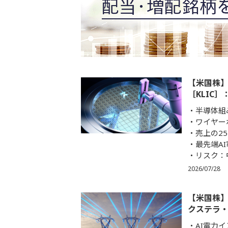
【米国株
［KLIC
半導体組
ワイヤー
売上の2
最先端A
リスク：
2026/07/28
【米国株】
クステラ・
AI電力