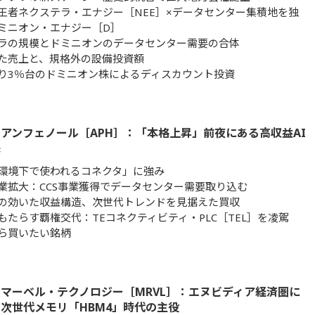
王者ネクステラ・エナジー［NEE］×データセンター集積地を独
ミニオン・エナジー［D］
ラの規模とドミニオンのデータセンター需要の合体
た売上と、規格外の設備投資額
り3％台のドミニオン株によるディスカウント投資
アンフェノール［APH］：「本格上昇」前夜にある高収益AI
株
環境下で使われるコネクタ」に強み
業拡大：CCS事業獲得でデータセンター需要取り込む
の効いた収益構造、次世代トレンドを見据えた買収
がもたらす覇権交代：TEコネクティビティ・PLC［TEL］を凌駕
ら買いたい銘柄
マーベル・テクノロジー［MRVL］：エヌビディア経済圏に
次世代メモリ「HBM4」時代の主役