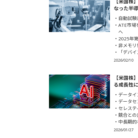
【米国株】
なった半導
自動試験
ATE市
へ
2025
非メモリ
「デバイ
2026/02/10
【米国株】
る成長性に
データイ
データセ
セレステ
競合との
中長期的
2026/01/27