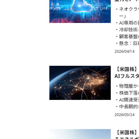
ネオクラ
ー」
AI専用
冷却技術
顧客基盤
懸念：巨
2026/04/14
【米国株】
AIフルス
物理層か
株価下落
AI関連
中長期的
2026/03/24
【米国株】