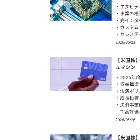
エヌビデ
事業の構
光インタ
カスタム
セレステ
2026/06/23
【米国株】
ュマシン
2026
収益構造
決済ボリ
成長投資
決済事業
て高評価
2026/05/26
【米国株】