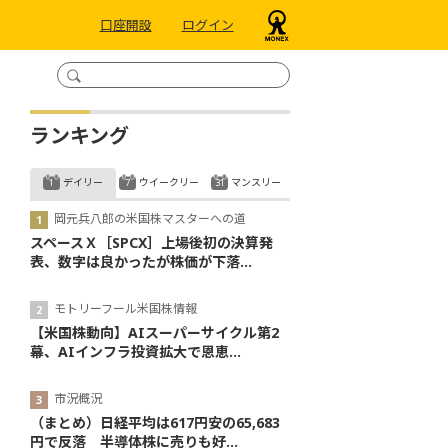
口座開設
ログイン
ランキング
デイリー
ウイークリー
マンスリー
岡元兵八郎の米国株マスターへの道
スペースＸ［SPCX］上場後初の決算発
表、数字は良かったが株価が下落...
モトリーフール米国株情報
【米国株動向】AIスーパーサイクル第2
幕、AIインフラ投資拡大で恩恵...
市況概況
（まとめ）日経平均は617円安の65,683
円で反落 半導体株に売りも好...