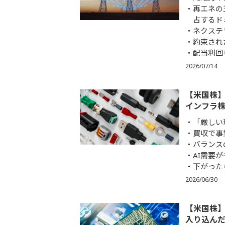
再エネの
占するド
ネクステ
約束され
配当利回
2026/07/14
【米国株】
インフラ
「厳しい
買収で事
バランス
AI需要
下がった
2026/06/30
【米国株】
入り込んだ