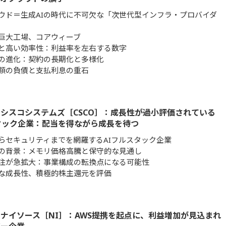
ウド＝生成AIの時代に不可欠な「次世代型インフラ・プロバイダ
の巨大工場、コアウィーブ
と高い効率性：利益率を左右する数字
の進化：契約の長期化と多様化
額の負債と支払利息の重石
シスコシステムズ［CSCO］：成長性が過小評価されている
タック企業：配当を得ながら成長を待つ
らセキュリティまでを網羅するAIフルスタック企業
の背景：メモリ価格高騰と保守的な見通し
受注が急拡大：事業構成の転換点になる可能性
な成長性、積極的株主還元を評価
ナイソース［NI］：AWS提携を起点に、利益増加が見込まれ