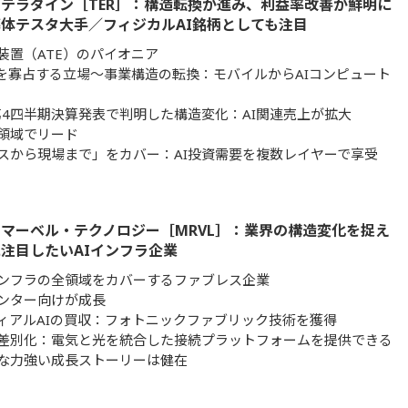
テラダイン［TER］：構造転換が進み、利益率改善が鮮明に
体テスタ大手／フィジカルAI銘柄としても注目
装置（ATE）のパイオニア
場を寡占する立場～事業構造の転換：モバイルからAIコンピュート
年第4四半期決算発表で判明した構造変化：AI関連売上が拡大
領域でリード
スから現場まで」をカバー：AI投資需要を複数レイヤーで享受
マーベル・テクノロジー［MRVL］：業界の構造変化を捉え
注目したいAIインフラ企業
ンフラの全領域をカバーするファブレス企業
ンター向けが成長
ィアルAIの買収：フォトニックファブリック技術を獲得
差別化：電気と光を統合した接続プラットフォームを提供できる
な力強い成長ストーリーは健在