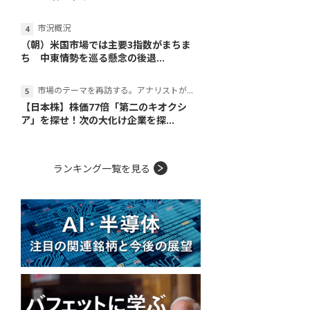
市況概況
（朝）米国市場では主要3指数がまちま
ち 中東情勢を巡る懸念の後退...
市場のテーマを再訪する。アナリストが読み解くテーマの本質
【日本株】株価77倍「第二のキオクシ
ア」を探せ！次の大化け企業を探...
ランキング一覧を見る