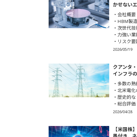
かせない
会社概要
HBM製
次世代技
力強い業
リスク要
2026/05/19
クアンタ・
インフラ
多数の熟
北米電化
歴史的な
総合評価
2026/04/28
【米国株】
墨付き、