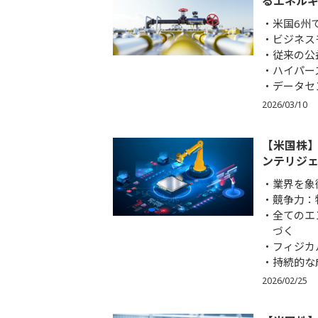
るエネル
米国6州
ビジネス
従来の公
ハイパー
データセ
2026/03/10
【米国株】
ンテリジェ
業界を象
競争力：
全てのエ
づく
フィジカ
持続的な
2026/02/25