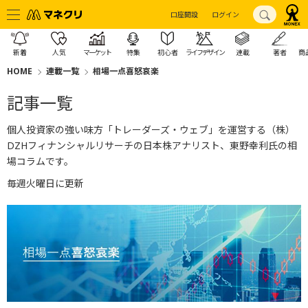
口座開設
ログイン
新着
人気
マーケット
特集
初心者
ライフデザイン
連載
著者
商
HOME
連載一覧
相場一点喜怒哀楽
記事一覧
個人投資家の強い味方「トレーダーズ・ウェブ」を運営する（株）
DZHフィナンシャルリサーチの日本株アナリスト、東野幸利氏の相
場コラムです。
毎週火曜日に更新