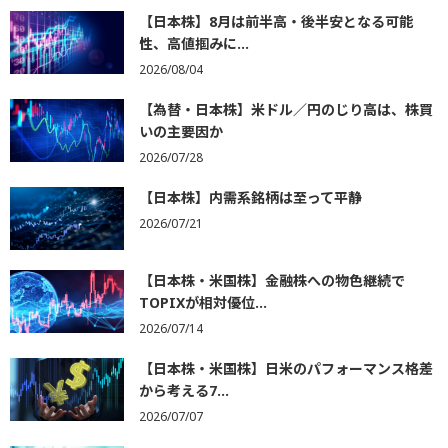
【日本株】8月は前半高・後半安となる可能
性、高値掴みに...
2026/08/04
【為替・日本株】米ドル／円のじり高は、株買
いの主要因か
2026/07/28
【日本株】内需系銘柄は至って平静
2026/07/21
【日本株・米国株】金融株への物色継続で
TOPIXが相対優位...
2026/07/14
【日本株・米国株】日米のパフォーマンス格差
から考える7...
2026/07/07