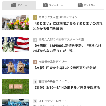
デイリー
ウイークリー
マンスリー
マネックス人生100年デザイン
「墓じまい」には期限がある？墓じまいの流れ
とかかる費用を解説
岡元兵八郎の米国株マスターへの道
【米国株】S&P500は高値を更新、「売らなけ
ればならない売り」が一巡...
吉田恒の為替デイリー
【為替】円安を主導した投機円売りが急減
吉田恒の為替ウイークリー
【為替】8/10～8/14の米ドル／円を予想する
ストラテジーレポート