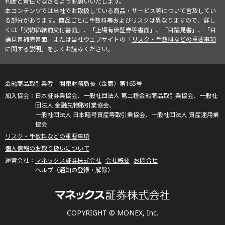
判断と責任でなさるようお願いいたします。
本コンテンツでは当社でお取扱している商品・サービス等について言及してい
る部分があります。商品ごとに手数料等およびリスクは異なりますので、詳し
くは「契約締結前交付書面」、「上場有価証券等書面」、「目論見書」、「目
論見書補完書面」または当社ウェブサイトの「
リスク・手数料などの重要事項
に関する説明
」をよくお読みください。
金融商品取引業者 関東財務局長（金商）第165号
日本証券業協会、一般社団法人 第二種金融商品取引業協会、一般社
団法人 金融先物取引業協会、
一般社団法人 日本暗号資産等取引業協会、一般社団法人 資産運用業
協会
リスク・手数料などの重要事項
個人情報のお取り扱いについて
マネックス証券株式会社
会社概要
お問合せ
ヘルプ（通知の登録・解除）
COPYRIGHT © MONEX, Inc.