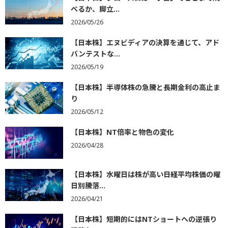
べるか、脚立...
2026/05/26
【日本株】エヌビディアの決算を通じて、アド
バンテストな...
2026/05/19
【日本株】半導体株の急騰と長期金利の高止ま
り
2026/05/12
【日本株】NT倍率と物色の変化
2026/04/28
【日本株】水曜日は株が高い――日経平均株価の曜
日別騰落...
2026/04/21
【日本株】短期的にはNTショートへの逆張り