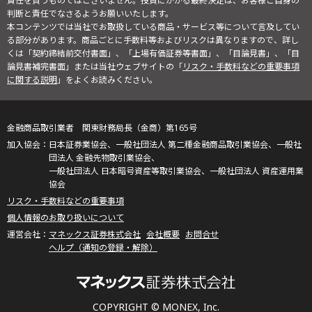
責任を負うものではございません。投資にかかる最終決定は、お客様ご自身の
判断と責任でなさるようお願いいたします。
本コンテンツでは当社でお取扱している商品・サービス等について言及してい
る部分があります。商品ごとに手数料等およびリスクは異なりますので、詳し
くは「契約締結前交付書面」、「上場有価証券等書面」、「目論見書」、「目
論見書補完書面」または当社ウェブサイトの「
リスク・手数料などの重要事項
に関する説明
」をよくお読みください。
金融商品取引業者 関東財務局長（金商）第165号
日本証券業協会、一般社団法人 第二種金融商品取引業協会、一般社
団法人 金融先物取引業協会、
一般社団法人 日本暗号資産等取引業協会、一般社団法人 資産運用業
協会
リスク・手数料などの重要事項
個人情報のお取り扱いについて
マネックス証券株式会社
会社概要
お問合せ
ヘルプ（通知の登録・解除）
COPYRIGHT © MONEX, Inc.