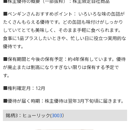
■株主優待の概要（一部抜粋）：株主限定自社商品
■ペンギンさんおすすめポイント： いろいろな味の缶詰が
たくさんもらえる優待です。どの缶詰も味付けがしっかり
していてとても美味しく、そのまま手軽に食べられます。
食事に1品プラスしたいときや、忙しい日に役立つ実用的な
優待です。
■保有期間と今後の保有予定：約4年保有しています。優待
が廃止または割高になりすぎない限りは保有する予定で
す。
■権利確定月：12月
■優待が届く時期：株主優待は翌年3月下旬頃に届きます。
銘柄3：ヒューリック(
3003
）