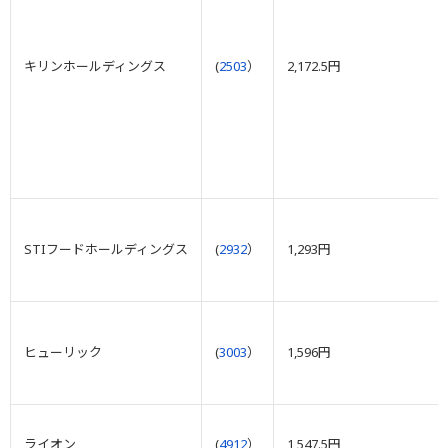
キリンホールディングス
(
2503
）
2,172.5円
STIフードホールディングス
(
2932
）
1,293円
ヒューリック
(
3003
）
1,596円
ライオン
(
4912
）
1,547.5円