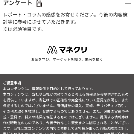
アンケート
レポート・コラムの感想をお寄せください。今後の内容検
討等に参考にさせていただきます。
※は必須項目です。
お金を学び、マーケットを知り、未来を描く
ご留意事項
本コンテンツは、情報提供を目的として行っております。
本コンテンツは、当社や当社が信頼できると考える情報源から提供されたもの
を提供していますが、当社はその正確性や完全性について意見を表明し、また
保証するものではございません。有価証券の購入、売却、デリバティブ取引、
その他の取引を推奨し、勧誘するものではありません。また、過去の実績や予
想・意見は、将来の結果を保証するものではございません。提供する情報等は
作成時現在のものであり、今後予告なしに変更または削除されることがござい
ます。当社は本コンテンツの内容に依拠してお客様が取った行動の結果に対し