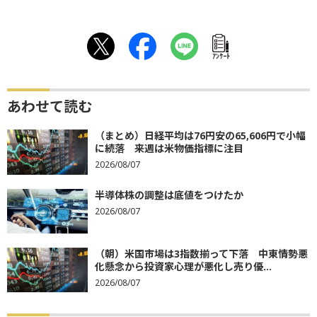
ｱﾝｹｰﾄ
あわせて読む
（まとめ）日経平均は76円安の65,606円で小幅
に続落 来週は米物価指標に注目
2026/08/07
半導体株の調整は底値をつけたか
2026/08/07
（朝）米国市場は3指数揃って下落 中東情勢悪
化懸念から投資家心理が悪化し売り優...
2026/08/07