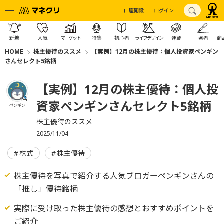
口座開設
ログイン
新着
人気
マーケット
特集
初心者
ライフデザイン
連載
著者
商
HOME
株主優待のススメ
【実例】12月の株主優待：個人投資家ペンギン
さんセレクト5銘柄
【実例】12月の株主優待：個人投
資家ペンギンさんセレクト5銘柄
ペンギン
株主優待のススメ
2025/11/04
株式
株主優待
株主優待を写真で紹介する人気ブロガーペンギンさんの
「推し」優待銘柄
実際に受け取った株主優待の感想とおすすめポイントを
ご紹介