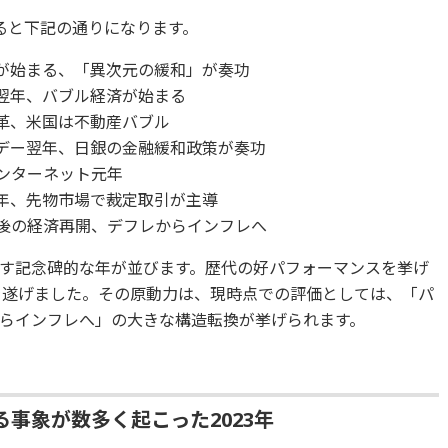
ると下記の通りになります。
クスが始まる、「異次元の緩和」が奏功
意の翌年、バブル経済が始まる
泉改革、米国は不動産バブル
マンデー翌年、日銀の金融緩和政策が奏功
、インターネット元年
後の年、先物市場で裁定取引が主導
ック後の経済再開、デフレからインフレへ
す記念碑的な年が並びます。歴代の好パフォーマンスを挙げ
昇を遂げました。その原動力は、現時点での評価としては、「パ
らインフレへ」の大きな構造転換が挙げられます。
事象が数多く起こった2023年