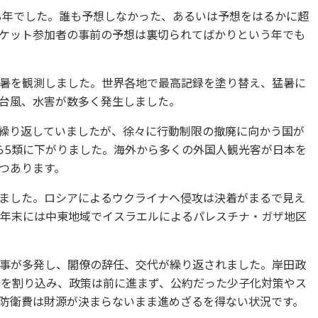
残る年でした。誰も予想しなかった、あるいは予想をはるかに超
ケット参加者の事前の予想は裏切られてばかりという年でも
暑を観測しました。世界各地で最高記録を塗り替え、猛暑に
台風、水害が数多く発生しました。
繰り返していましたが、徐々に行動制限の撤廃に向かう国が
ら5類に下がりました。海外から多くの外国人観光客が日本を
つあります。
ました。ロシアによるウクライナへ侵攻は決着がまるで見え
23年末には中東地域でイスラエルによるパレスチナ・ガザ地区
事が多発し、閣僚の辞任、交代が繰り返されました。岸田政
％を割り込み、政策は前に進まず、公約だった少子化対策やス
防衛費は財源が決まらないまま進めざるを得ない状況です。