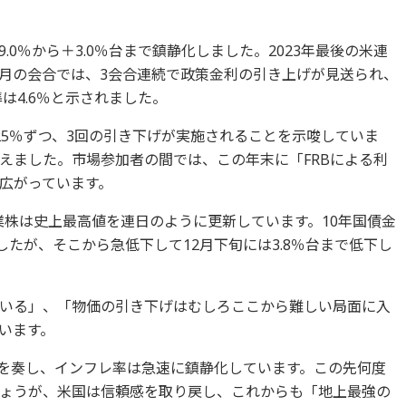
0％から＋3.0％台まで鎮静化しました。2023年最後の米連
2月の会合では、3会合連続で政策金利の引き上げが見送られ、
は4.6％と示されました。
.25％ずつ、3回の引き下げが実施されることを示唆していま
増えました。市場参加者の間では、この年末に「FRBによる利
広がっています。
業株は史上最高値を連日のように更新しています。10年国債金
したが、そこから急低下して12月下旬には3.8％台まで低下し
いる」、「物価の引き下げはむしろここから難しい局面に入
います。
功を奏し、インフレ率は急速に鎮静化しています。この先何度
ょうが、米国は信頼感を取り戻し、これからも「地上最強の