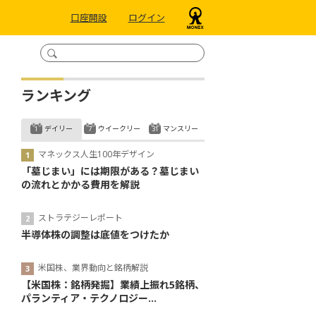
口座開設
ログイン
ランキング
デイリー
ウイークリー
マンスリー
マネックス人生100年デザイン
「墓じまい」には期限がある？墓じまい
の流れとかかる費用を解説
ストラテジーレポート
半導体株の調整は底値をつけたか
米国株、業界動向と銘柄解説
【米国株：銘柄発掘】業績上振れ5銘柄、
パランティア・テクノロジー...