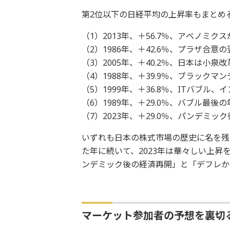
第2位以下の日経平均の上昇率もまとめ
（1）2013年、＋56.7％、アベノミ
（2）1986年、＋42.6％、プラザ合
（3）2005年、＋40.2％、日本は小
（4）1988年、＋39.9％、ブラック
（5）1999年、＋36.8％、ITバブル
（6）1989年、＋29.0％、バブル最
（7）2023年、＋29.0％、パンデミ
いずれも日本の株式市場の歴史に名を残
た年に続いて、2023年は華々しい上
ンデミック後の経済再開」と「デフレか
マーケット参加者の予想を裏切る