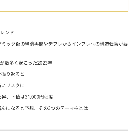
トレンド
ンデミック後の経済再開やデフレからインフレへの構造転換が要
数多く起こった2023年
を振り返ると
高いリスクに
上昇、下値は31,000円程度
盛んになると予想、その3つのテーマ株とは