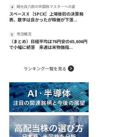
岡元兵八郎の米国株マスターへの道
スペースＸ［SPCX］上場後初の決算発
表、数字は良かったが株価が下落...
市況概況
（まとめ）日経平均は76円安の65,606円
で小幅に続落 来週は米物価指...
ランキング一覧を見る