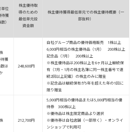
株主優待取
買単位
得のための
株主優待獲得最低単元での株主優待概要（一
優待獲
最低単元投
部抜粋）
株数）
資金額
自社グループ商品の優待価格販売 1株以上
6,000円相当の株主優待品（1月） 200株以上
0株
記念品（7月） 200株以上
優待獲
※株主優待品は200株以上を6ヶ月以上継続保
株数は
248,600円
有（7月・1月の株主名簿に同一株主番号で連
か
続2回以上記載）の株主のみに贈呈
）
※記念品は継続保有が5年を超えた年の1回に
限り贈呈
5,000円相当の優待品または5,000円相当の優
待券 300株以上
※優待品は株主限定商品より選択
0株
212,700円
※優待券は自社店舗（一部除く）・オンライ
ンショップで利用可