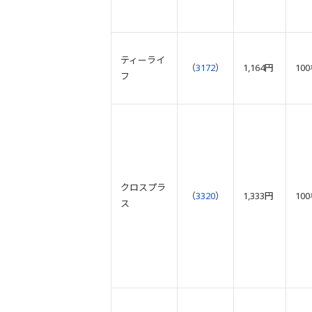
ティーライ
（
3172
）
1,164円
10
フ
クロスプラ
（
3320
）
1,333円
10
ス