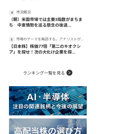
市況概況
（朝）米国市場では主要3指数がまちま
ち 中東情勢を巡る懸念の後退...
市場のテーマを再訪する。アナリストが読み解くテーマの本質
【日本株】株価77倍「第二のキオクシ
ア」を探せ！次の大化け企業を探...
ランキング一覧を見る