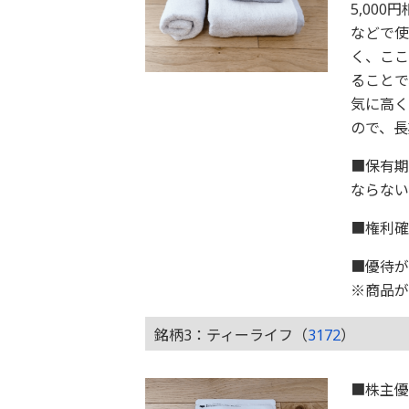
5,00
などで使
く、ここ
ることで
気に高く
ので、長
■保有期
ならない
■権利確
■優待が
※商品が
銘柄3：ティーライフ（
3172
）
■株主