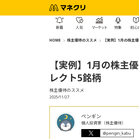
新着
人気
マーケット
特集
初心
HOME
株主優待のススメ
【実例】1月の株主
【実例】1月の株主
レクト5銘柄
株主優待のススメ
2025/11/27
ペンギン
個人投資家（株主優待）
@pengin_kabu