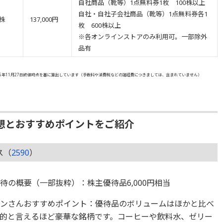
自社商品（靴等）1点無料券1枚 100株以上
自社・自社子会社商品（靴等）1点無料券各1
0株
137,000円
枚 600株以上
※各オンラインストアのみ利用可。一部除外
品有
5年11月27日終値時点を基に算出しています（手数料や消費税などの諸経費につきましては、含まれていません）
想とおすすめポイントをご紹介
ス（
2590
）
待の概要（一部抜粋）：株主優待品6,000円相当
ギンさんおすすめポイント：優待品のボリュームはほかと比べ
的と言えるほど豪華な銘柄です。コーヒーや飲料水、ゼリー