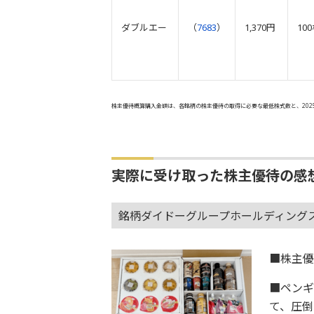
ダブルエー
（
7683
）
1,370円
10
株主優待概算購入金額は、各銘柄の株主優待の取得に必要な最低株式数と、202
実際に受け取った株主優待の感
銘柄ダイドーグループホールディング
■株主優
■ペン
て、圧倒