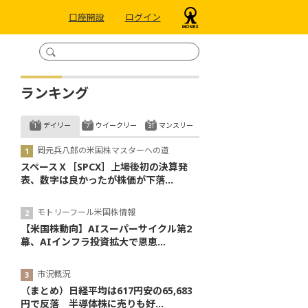
口座開設
ログイン
ランキング
デイリー
ウイークリー
マンスリー
岡元兵八郎の米国株マスターへの道
スペースＸ［SPCX］上場後初の決算発
表、数字は良かったが株価が下落...
モトリーフール米国株情報
【米国株動向】AIスーパーサイクル第2
幕、AIインフラ投資拡大で恩恵...
市況概況
（まとめ）日経平均は617円安の65,683
円で反落 半導体株に売りも好...