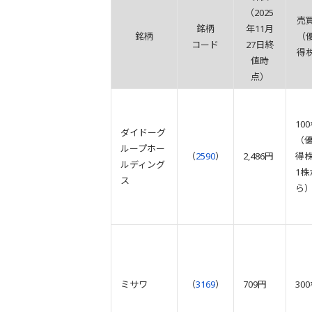
（2025
売
銘柄
年11月
銘柄
（
コード
27日終
得
値時
点）
10
ダイドーグ
（
ループホー
（
2590
）
2,486円
得
ルディング
1株
ス
ら
ミサワ
（
3169
）
709円
30