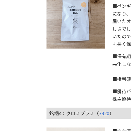
■ペンギ
になり、
届いたオ
しさで
いたので
も長く保
■保有期
悪化
■権利確
■優待が
株主優待
銘柄4：クロスプラス（
3320
）