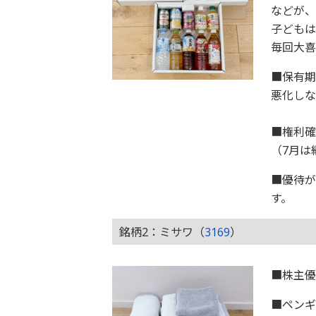
などが、
子どもは
毎回大喜
■保有期
悪化
■権利確
（7月は
■優待が
す。
銘柄2：ミサワ（
3169
）
■株主優
■ペン