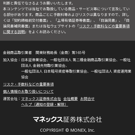
判断と責任でなさるようお願いいたします。
本コンテンツでは当社でお取扱している商品・サービス等について言及してい
る部分があります。商品ごとに手数料等およびリスクは異なりますので、詳し
くは「契約締結前交付書面」、「上場有価証券等書面」、「目論見書」、「目
論見書補完書面」または当社ウェブサイトの「
リスク・手数料などの重要事項
に関する説明
」をよくお読みください。
金融商品取引業者 関東財務局長（金商）第165号
日本証券業協会、一般社団法人 第二種金融商品取引業協会、一般社
団法人 金融先物取引業協会、
一般社団法人 日本暗号資産等取引業協会、一般社団法人 資産運用業
協会
リスク・手数料などの重要事項
個人情報のお取り扱いについて
マネックス証券株式会社
会社概要
お問合せ
ヘルプ（通知の登録・解除）
COPYRIGHT © MONEX, Inc.