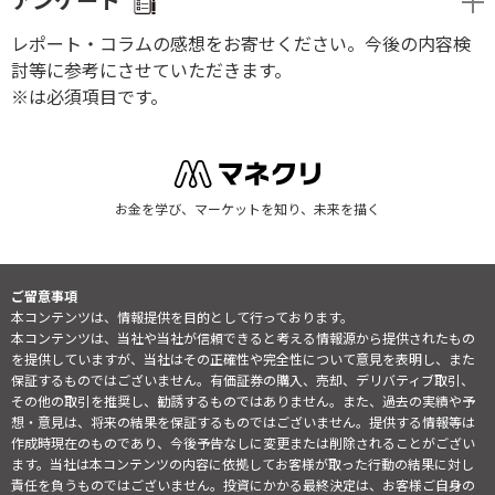
アンケート
レポート・コラムの感想をお寄せください。今後の内容検
討等に参考にさせていただきます。
※は必須項目です。
お金を学び、マーケットを知り、未来を描く
ご留意事項
本コンテンツは、情報提供を目的として行っております。
本コンテンツは、当社や当社が信頼できると考える情報源から提供されたもの
を提供していますが、当社はその正確性や完全性について意見を表明し、また
保証するものではございません。有価証券の購入、売却、デリバティブ取引、
その他の取引を推奨し、勧誘するものではありません。また、過去の実績や予
想・意見は、将来の結果を保証するものではございません。提供する情報等は
作成時現在のものであり、今後予告なしに変更または削除されることがござい
ます。当社は本コンテンツの内容に依拠してお客様が取った行動の結果に対し
責任を負うものではございません。投資にかかる最終決定は、お客様ご自身の