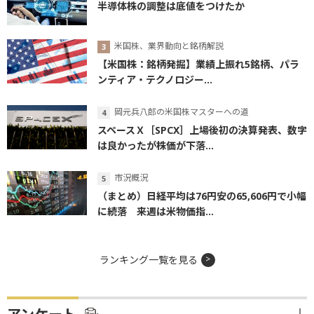
半導体株の調整は底値をつけたか
米国株、業界動向と銘柄解説
【米国株：銘柄発掘】業績上振れ5銘柄、パラ
ンティア・テクノロジー...
岡元兵八郎の米国株マスターへの道
スペースＸ［SPCX］上場後初の決算発表、数字
は良かったが株価が下落...
市況概況
（まとめ）日経平均は76円安の65,606円で小幅
に続落 来週は米物価指...
ランキング一覧を見る