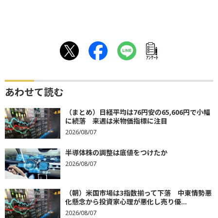
ｱﾝｹｰﾄ
あわせて読む
（まとめ）日経平均は76円安の65,606円で小幅
に続落 来週は米物価指標に注目
2026/08/07
半導体株の調整は底値をつけたか
2026/08/07
（朝）米国市場は3指数揃って下落 中東情勢悪
化懸念から投資家心理が悪化し売り優...
2026/08/07