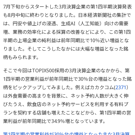
7月下旬からスタートした3月決算企業の第1四半期決算発表
も8月中旬に終わりとなりました。日本経済新聞社の集計で
は、円安や値上げの浸透、生成AI（人工知能）向けの需要
増、業務の効率化による採算の改善などにより、この第1四
半期の上場企業の純利益は前年同期比で10％近い増益とな
りました。そしてこうしたなかには大幅な増益となった銘
柄もみられます。
そこで今回はTOPIX500採用の3月決算企業のなかから、第
1四半期の営業利益が前年同期比で30％台の増益となった銘
柄をピックアップしてみました。例えばカカクコム(
2371
）
は外食需要の高まりを背景に、ネット予約人数が大きく伸
びたうえ、飲食店のネット予約サービスを利用する有料プ
ランを契約する店舗も増えたことなどから、第1四半期の営
業利益が前年同期比で34.9％増となっています。
第1四半期の営業利益が30％台の増益となった主な3月決算