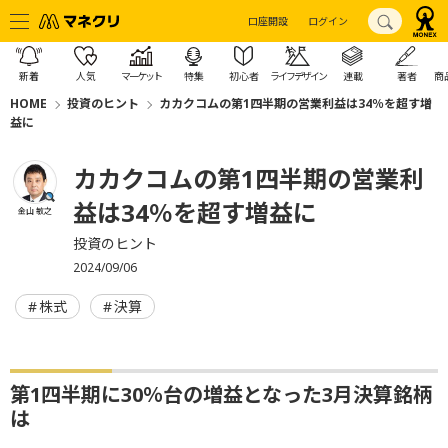
口座開設
ログイン
新着
人気
マーケット
特集
初心者
ライフデザイン
連載
著者
商
HOME
投資のヒント
カカクコムの第1四半期の営業利益は34％を超す増
益に
カカクコムの第1四半期の営業利
益は34％を超す増益に
金山 敏之
投資のヒント
2024/09/06
株式
決算
第1四半期に30％台の増益となった3月決算銘柄
は