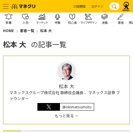
口座開設
ログイン
新着
人気
マーケット
特集
初心者
ライフデザイン
連載
著者
商
HOME
著者一覧
松本 大
松本 大
の記事一覧
松本 大
マネックスグループ株式会社 取締役会議長 、マネックス証券 フ
ァウンダー
@okimatsumoto
もっと見る