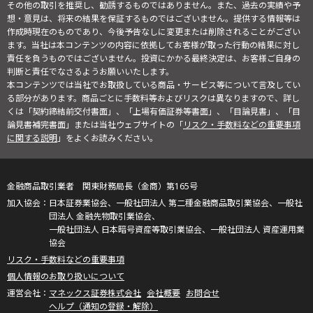
その他の取引を推奨し、勧誘するものではありません。また、過去の実績や予
想・意見は、将来の結果を保証するものではございません。提供する情報等は
作成時現在のものであり、今後予告なしに変更または削除されることがござい
ます。当社は本コンテンツの内容に依拠してお客様が取った行動の結果に対し
責任を負うものではございません。投資にかかる最終決定は、お客様ご自身の
判断と責任でなさるようお願いいたします。
本コンテンツでは当社でお取扱している商品・サービス等について言及してい
る部分があります。商品ごとに手数料等およびリスクは異なりますので、詳し
くは「契約締結前交付書面」、「上場有価証券等書面」、「目論見書」、「目
論見書補完書面」または当社ウェブサイトの「
リスク・手数料などの重要事項
に関する説明
」をよくお読みください。
金融商品取引業者 関東財務局長（金商）第165号
日本証券業協会、一般社団法人 第二種金融商品取引業協会、一般社
団法人 金融先物取引業協会、
一般社団法人 日本暗号資産等取引業協会、一般社団法人 資産運用業
協会
リスク・手数料などの重要事項
個人情報のお取り扱いについて
マネックス証券株式会社
会社概要
お問合せ
ヘルプ（通知の登録・解除）