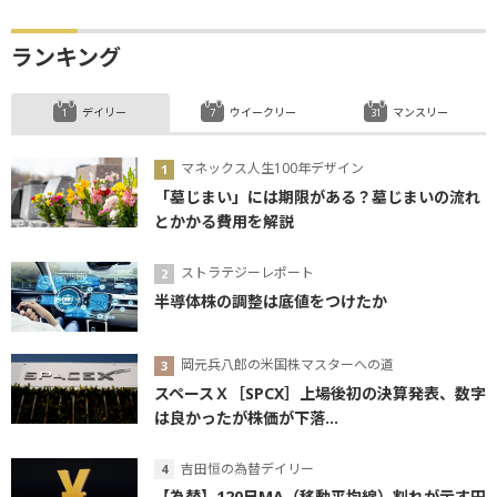
ランキング
デイリー
ウイークリー
マンスリー
マネックス人生100年デザイン
「墓じまい」には期限がある？墓じまいの流れ
とかかる費用を解説
ストラテジーレポート
半導体株の調整は底値をつけたか
岡元兵八郎の米国株マスターへの道
スペースＸ［SPCX］上場後初の決算発表、数字
は良かったが株価が下落...
吉田恒の為替デイリー
【為替】120日MA（移動平均線）割れが示す円