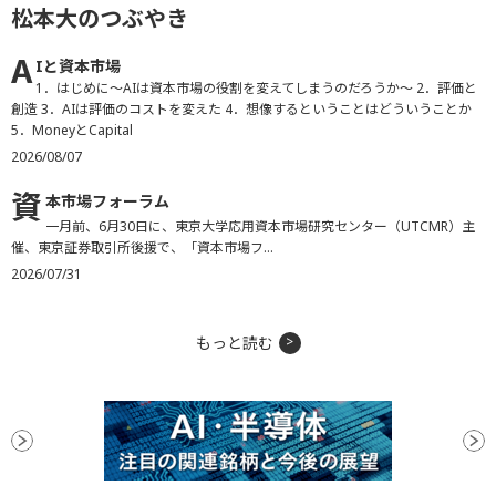
松本大のつぶやき
A
Iと資本市場
1．はじめに〜AIは資本市場の役割を変えてしまうのだろうか〜
2．評価と
創造
3．AIは評価のコストを変えた
4．想像するということはどういうことか
5．MoneyとCapital
2026/08/07
資
本市場フォーラム
一月前、6月30日に、東京大学応用資本市場研究センター（UTCMR）主
催、東京証券取引所後援で、「資本市場フ...
2026/07/31
もっと読む