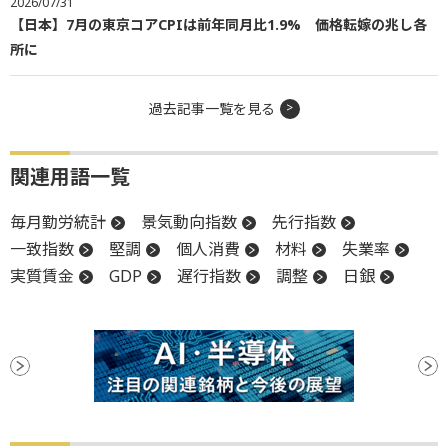
2026/07/31
【日本】7月の東京コアCPIは前年同月比1.9% 価格転嫁の兆し各
所に
過去記事一覧を見る
関連用語一覧
毎月勤労統計
景気動向指数
先行指数
一致指数
堅調
個人消費
材料
失業率
実質賃金
GDP
遅行指数
調整
日銀