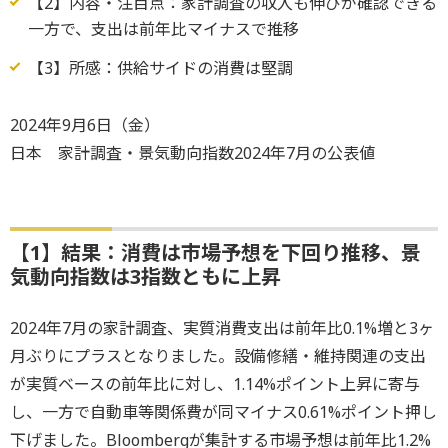
【2】内容・注目点：家計調査の収入も伸びが確認できる
一方で、支出は前年比マイナスで推移
【3】所感：供給サイドの消費は堅調
2024年9月6日（金）
日本 家計調査・景気動向指数2024年7月の公表値
【1】結果：消費は市場予想を下回り推移、景
気動向指数は3指数ともに上昇
2024年7月の家計調査、実質消費支出は前年比0.1%増と3ヶ
月ぶりにプラスとなりました。設備修繕・維持関連の支出
が実質ベースの前年比に対し、1.14%ポイント上昇に寄与
し、一方で自動車等関係費が同マイナス0.61%ポイント押し
下げました。Bloombergが集計する市場予想は前年比1.2%