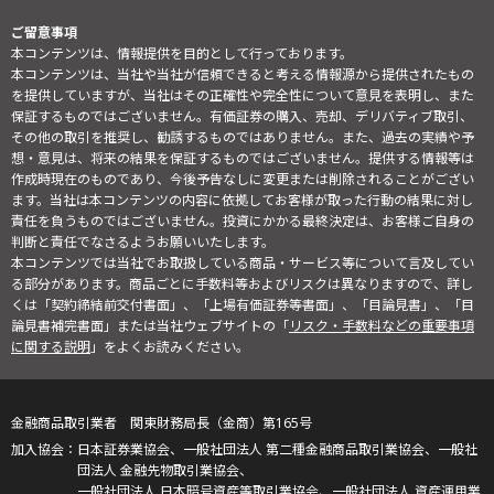
ご留意事項
本コンテンツは、情報提供を目的として行っております。
本コンテンツは、当社や当社が信頼できると考える情報源から提供されたもの
を提供していますが、当社はその正確性や完全性について意見を表明し、また
保証するものではございません。有価証券の購入、売却、デリバティブ取引、
その他の取引を推奨し、勧誘するものではありません。また、過去の実績や予
想・意見は、将来の結果を保証するものではございません。提供する情報等は
作成時現在のものであり、今後予告なしに変更または削除されることがござい
ます。当社は本コンテンツの内容に依拠してお客様が取った行動の結果に対し
責任を負うものではございません。投資にかかる最終決定は、お客様ご自身の
判断と責任でなさるようお願いいたします。
本コンテンツでは当社でお取扱している商品・サービス等について言及してい
る部分があります。商品ごとに手数料等およびリスクは異なりますので、詳し
くは「契約締結前交付書面」、「上場有価証券等書面」、「目論見書」、「目
論見書補完書面」または当社ウェブサイトの「
リスク・手数料などの重要事項
に関する説明
」をよくお読みください。
金融商品取引業者 関東財務局長（金商）第165号
日本証券業協会、一般社団法人 第二種金融商品取引業協会、一般社
団法人 金融先物取引業協会、
一般社団法人 日本暗号資産等取引業協会、一般社団法人 資産運用業