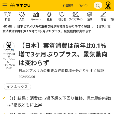
口座開設
ログイン
新着
人気
マーケット
特集
初心者
ライフデザイン
連載
著者
商
HOME
日本とアメリカの重要な経済指標を分かりやすく解説
【日本】実
質消費は前年比0.1%増で3ヶ月ぶりプラス、景気動向は変わらず
【日本】実質消費は前年比0.1%
増で3ヶ月ぶりプラス、景気動向
マネックス証
券
フィナンシャ
は変わらず
ル・
インテリジェ
ンス部
日本とアメリカの重要な経済指標を分かりやすく解説
2024/09/06
マネックス
【1】結果：消費は市場予想を下回り推移、景気動向指数
は3指数ともに上昇