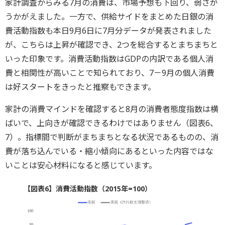
家計調査からみる7月の消費は、市場予想も下回り、弱さが
うかがえました。一方で、供給サイドをまとめた日銀の消
費活動指数も本日9月6日に7月分データが発表されました
が、こちらは上昇が確認でき、2つを総合するとまちまちと
いった印象です。消費活動指数はGDPの内訳である個人消
費と相関性が高いことで知られており、7－9月の個人消費
は好スタートをきったと推察もできます。
家計の消費マインドを確認すると8月の消費者態度指数は横
ばいで、上向きが確認できるわけではありません（図表6、
7）。指標間で判断がまちまちとなる状況であるものの、消
費が落ち込んでいる・縮小傾向にあるといった内容ではな
いことは安心材料になると感じています。
【図表6】消費活動指数（2015年=100）