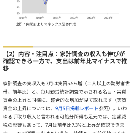
出所：内閣府よりマネックス証券作成
【2】内容・注目点：家計調査の収入も伸びが
確認できる一方で、支出は前年比マイナスで推
移
家計調査の実収入も7月は実質5.5%増（二人以上の勤労者世
帯、前年比）と、毎月勤労統計調査で示される名目・実質
賃金の上昇と同様に、整合的な増加が見て取れます（実質
賃金の上昇については、
9月5日掲載レポート
参照）。いわ
ゆる手取り収入と言われる可処分所得も足元では、定額減
税の影響もあって、7月は前年比7.3%と上昇が確認できま