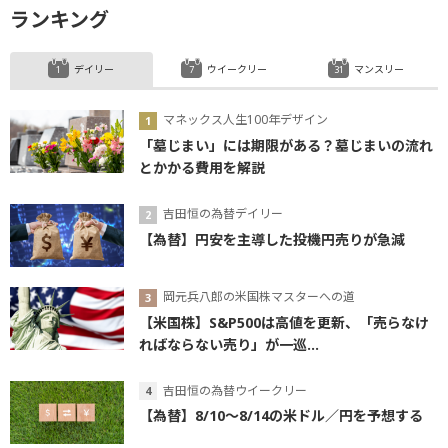
ランキング
デイリー
ウイークリー
マンスリー
マネックス人生100年デザイン
「墓じまい」には期限がある？墓じまいの流れ
とかかる費用を解説
吉田恒の為替デイリー
【為替】円安を主導した投機円売りが急減
岡元兵八郎の米国株マスターへの道
【米国株】S&P500は高値を更新、「売らなけ
ればならない売り」が一巡...
吉田恒の為替ウイークリー
【為替】8/10～8/14の米ドル／円を予想する