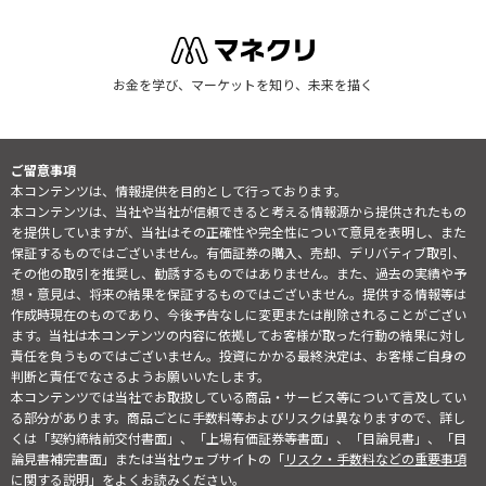
お金を学び、マーケットを知り、未来を描く
ご留意事項
本コンテンツは、情報提供を目的として行っております。
本コンテンツは、当社や当社が信頼できると考える情報源から提供されたもの
を提供していますが、当社はその正確性や完全性について意見を表明し、また
保証するものではございません。有価証券の購入、売却、デリバティブ取引、
その他の取引を推奨し、勧誘するものではありません。また、過去の実績や予
想・意見は、将来の結果を保証するものではございません。提供する情報等は
作成時現在のものであり、今後予告なしに変更または削除されることがござい
ます。当社は本コンテンツの内容に依拠してお客様が取った行動の結果に対し
責任を負うものではございません。投資にかかる最終決定は、お客様ご自身の
判断と責任でなさるようお願いいたします。
本コンテンツでは当社でお取扱している商品・サービス等について言及してい
る部分があります。商品ごとに手数料等およびリスクは異なりますので、詳し
くは「契約締結前交付書面」、「上場有価証券等書面」、「目論見書」、「目
論見書補完書面」または当社ウェブサイトの「
リスク・手数料などの重要事項
に関する説明
」をよくお読みください。