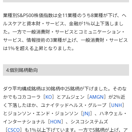
業種別S&P500株価指数は全11業種のうち8業種が下げ、ヘ
ルスケアと資本財・サービス、金融が1％以上下落しまし
た。一方で一般消費財・サービスとコミュニケーション・
サービス、情報技術の3業種が上げ、一般消費財・サービス
は1％を超える上昇となりました。
4.個別銘柄動向
ダウ平均構成銘柄は30銘柄中25銘柄が下げました。そのな
かでもコカコーラ［
KO
］とアムジェン［
AMGN
］が2％近
く下落したほか、ユナイテッドヘルス・グループ［
UNH
］
とジョンソン・エンド・ジョンソン［
JNJ
］、ハネウェル・
インターナショナル［
HON
］、シスコシステムズ
［
CSCO
］も1％以上下げています。一方で5銘柄が上げ、ア