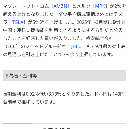
マゾン・ドット・コム［
AMZN
］とメルク［
MRK
］が2％を
超える上昇となりました。ダウ平均構成銘柄以外ではテス
ラ［
TSLA
］が5％近く上げました。2025年1-3月期に欧州と
中国で運転支援機能を利用できるようにする方針だと公表
したことを好感した買いが入りました。格安航空会社
（LCC）のジェットブルー航空［
JBLU
］も7-9月期の売上高
の見通しを引き上げたことで7％余り上昇しています。
5.為替・金利等
長期金利は0.02％低い3.73％となりました。ドル円は143円
台前半で推移しています。