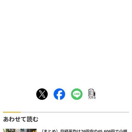
ｱﾝｹｰﾄ
あわせて読む
（まとめ）日経平均は76円安の65,606円で小幅