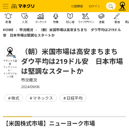
口座開設
ログイン
新着
人気
マーケット
特集
初心者
ライフデザイン
連載
著者
商
HOME
市況概況
（朝）米国市場は高安まちまち ダウ平均は219ドル
安 日本市場は堅調なスタートか
（朝）米国市場は高安まちまち
ダウ平均は219ドル安 日本市場
マネックス証
券
フィナンシャ
は堅調なスタートか
ル・
インテリジェ
ンス部
市況概況
2024/09/06
株式
マネックス
日経平均
【米国株式市場】ニューヨーク市場