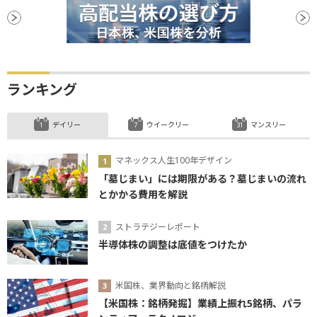
ランキング
デイリー
ウイークリー
マンスリー
マネックス人生100年デザイン
「墓じまい」には期限がある？墓じまいの流れ
とかかる費用を解説
ストラテジーレポート
半導体株の調整は底値をつけたか
米国株、業界動向と銘柄解説
【米国株：銘柄発掘】業績上振れ5銘柄、パラ