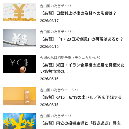
吉田恒の為替デイリー
【為替】日銀利上げ後の為替への影響は？
2026/06/17
吉田恒の為替デイリー
【為替】「1・23日米協調」の再現はあるか？
2026/06/16
今週の為替相場予想（テクニカル分析）
【為替】米国・イラン合意後の進展を見極めた
い為替市場の...
2026/06/15
吉田恒の為替ウイークリー
【為替】6/15―6/19の米ドル／円を予想する
2026/06/15
吉田恒の為替デイリー
【為替】円安の投機主導と「行き過ぎ」懸念