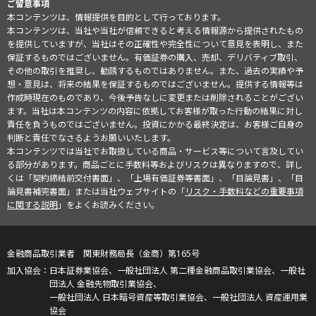
ご留意事項
本コンテンツは、情報提供を目的として行っております。
本コンテンツは、当社や当社が信頼できると考える情報源から提供されたもの
を提供していますが、当社はその正確性や完全性について意見を表明し、また
保証するものではございません。有価証券の購入、売却、デリバティブ取引、
その他の取引を推奨し、勧誘するものではありません。また、過去の実績や予
想・意見は、将来の結果を保証するものではございません。提供する情報等は
作成時現在のものであり、今後予告なしに変更または削除されることがござい
ます。当社は本コンテンツの内容に依拠してお客様が取った行動の結果に対し
責任を負うものではございません。投資にかかる最終決定は、お客様ご自身の
判断と責任でなさるようお願いいたします。
本コンテンツでは当社でお取扱している商品・サービス等について言及してい
る部分があります。商品ごとに手数料等およびリスクは異なりますので、詳し
くは「契約締結前交付書面」、「上場有価証券等書面」、「目論見書」、「目
論見書補完書面」または当社ウェブサイトの「
リスク・手数料などの重要事項
に関する説明
」をよくお読みください。
金融商品取引業者 関東財務局長（金商）第165号
日本証券業協会、一般社団法人 第二種金融商品取引業協会、一般社
団法人 金融先物取引業協会、
一般社団法人 日本暗号資産等取引業協会、一般社団法人 資産運用業
協会