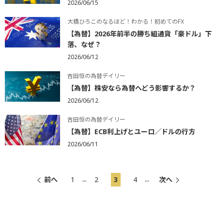
2026/06/15
大橋ひろこのなるほど！わかる！初めてのFX
【為替】2026年前半の勝ち組通貨「豪ドル」下
落、なぜ？
2026/06/12
吉田恒の為替デイリー
【為替】株安なら為替へどう影響するか？
2026/06/12
吉田恒の為替デイリー
【為替】ECB利上げとユーロ／ドルの行方
2026/06/11
...
...
前へ
1
2
3
4
次へ