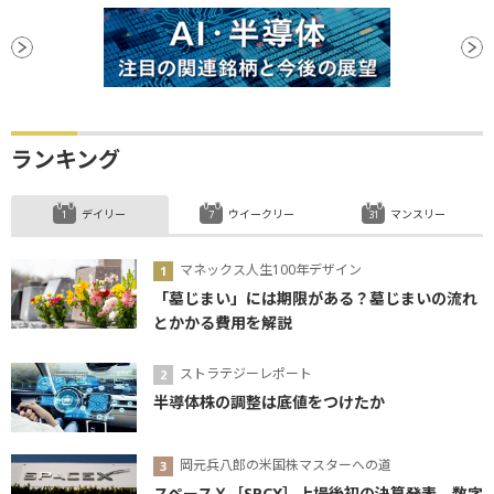
ランキング
デイリー
ウイークリー
マンスリー
マネックス人生100年デザイン
「墓じまい」には期限がある？墓じまいの流れ
とかかる費用を解説
ストラテジーレポート
半導体株の調整は底値をつけたか
岡元兵八郎の米国株マスターへの道
スペースＸ［SPCX］上場後初の決算発表、数字