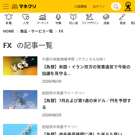
口座開設
ログイン
新着
人気
マーケット
特集
初心者
ライフデザイン
連載
著者
商
HOME
商品・サービス一覧
FX
FX
の記事一覧
今週の為替相場予想（テクニカル分析）
【為替】米国・イラン双方の覚書違反で今後の
協議を見守る...
2026/06/29
吉田恒の為替ウイークリー
【為替】7月および第1週の米ドル／円を予想す
る
2026/06/29
吉田恒の為替デイリー
【為替】過去最高規模に達した米ドル買い