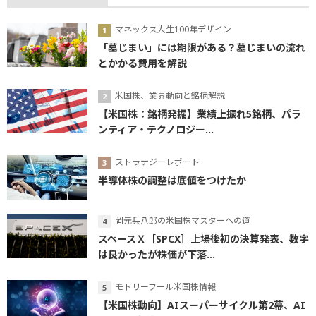
マネックス人生100年デザイン
「墓じまい」には期限がある？墓じまいの流れ
とかかる費用を解説
米国株、業界動向と銘柄解説
【米国株：銘柄発掘】業績上振れ5銘柄、パラ
ンティア・テクノロジー...
ストラテジーレポート
半導体株の調整は底値をつけたか
岡元兵八郎の米国株マスターへの道
スペースＸ［SPCX］上場後初の決算発表、数字
は良かったが株価が下落...
モトリーフール米国株情報
【米国株動向】AIスーパーサイクル第2幕、AI