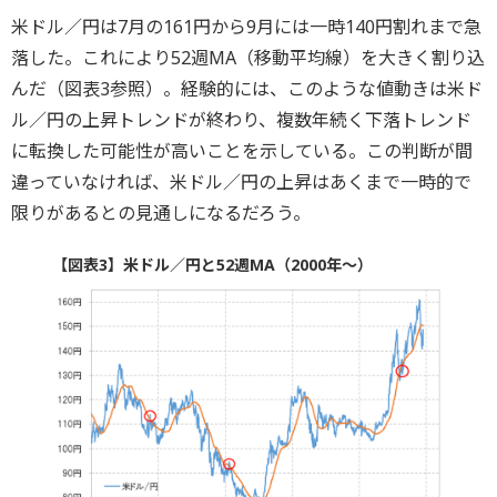
米ドル／円は7月の161円から9月には一時140円割れまで急
落した。これにより52週MA（移動平均線）を大きく割り込
んだ（図表3参照）。経験的には、このような値動きは米ド
ル／円の上昇トレンドが終わり、複数年続く下落トレンド
に転換した可能性が高いことを示している。この判断が間
違っていなければ、米ドル／円の上昇はあくまで一時的で
限りがあるとの見通しになるだろう。
【図表3】米ドル／円と52週MA（2000年～）