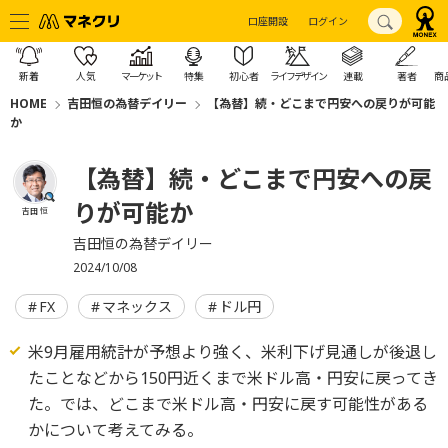
口座開設
ログイン
新着
人気
マーケット
特集
初心者
ライフデザイン
連載
著者
商
HOME
吉田恒の為替デイリー
【為替】続・どこまで円安への戻りが可能
か
【為替】続・どこまで円安への戻
りが可能か
吉田 恒
吉田恒の為替デイリー
2024/10/08
FX
マネックス
ドル円
米9月雇用統計が予想より強く、米利下げ見通しが後退し
たことなどから150円近くまで米ドル高・円安に戻ってき
た。では、どこまで米ドル高・円安に戻す可能性がある
かについて考えてみる。