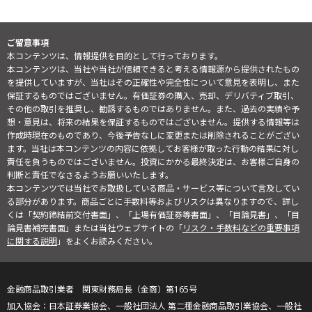
ご留意事項
本コンテンツは、情報提供を目的として行っております。
本コンテンツは、当社や当社が信頼できると考える情報源から提供されたもの
を提供していますが、当社はその正確性や完全性について意見を表明し、また
保証するものではございません。有価証券の購入、売却、デリバティブ取引、
その他の取引を推奨し、勧誘するものではありません。また、過去の実績や予
想・意見は、将来の結果を保証するものではございません。提供する情報等は
作成時現在のものであり、今後予告なしに変更または削除されることがござい
ます。当社は本コンテンツの内容に依拠してお客様が取った行動の結果に対し
責任を負うものではございません。投資にかかる最終決定は、お客様ご自身の
判断と責任でなさるようお願いいたします。
本コンテンツでは当社でお取扱している商品・サービス等について言及してい
る部分があります。商品ごとに手数料等およびリスクは異なりますので、詳し
くは「契約締結前交付書面」、「上場有価証券等書面」、「目論見書」、「目
論見書補完書面」または当社ウェブサイトの「
リスク・手数料などの重要事項
に関する説明
」をよくお読みください。
金融商品取引業者 関東財務局長（金商）第165号
日本証券業協会、一般社団法人 第二種金融商品取引業協会、一般社