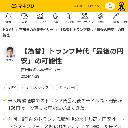
口座開設
ログイン
新着
人気
マーケット
特集
初心者
ライフデザイン
連載
著者
商
HOME
吉田恒の為替デイリー
【為替】トランプ時代「最後の円安」の可
能性
【為替】トランプ時代「最後の円
安」の可能性
吉田 恒
吉田恒の為替デイリー
2024/11/28
FX
マネックス
ドル円
米大統領選挙でのトランプ氏勝利後の米ドル高・円安が
156円で一段落した可能性が出てきた。
前回、8年前のトランプ氏勝利後の米ドル高・円安は「ト
ランプ・ラリー」と呼ばれたが、ここで記録した米ドル