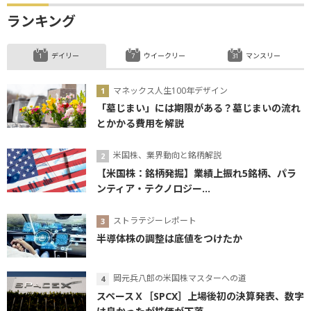
ランキング
デイリー
ウイークリー
マンスリー
マネックス人生100年デザイン
「墓じまい」には期限がある？墓じまいの流れ
とかかる費用を解説
米国株、業界動向と銘柄解説
【米国株：銘柄発掘】業績上振れ5銘柄、パラ
ンティア・テクノロジー...
ストラテジーレポート
半導体株の調整は底値をつけたか
岡元兵八郎の米国株マスターへの道
スペースＸ［SPCX］上場後初の決算発表、数字