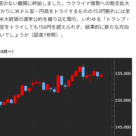
向感のない展開に終始しました。ウクライナ情勢への懸念拡大
掛かりに米ドル安・円高をトライするものの153円割れには至
米大統領の選挙公約を織り込む取引、いわゆる「トランプ・
安をトライしても156円を超えられず、結果的に新たな方向
いでしょうか（図表1参照）。
年9月～）