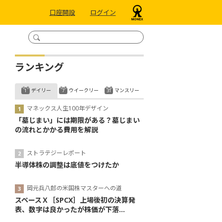
口座開設
ログイン
ランキング
デイリー
ウイークリー
マンスリー
マネックス人生100年デザイン
「墓じまい」には期限がある？墓じまい
の流れとかかる費用を解説
ストラテジーレポート
半導体株の調整は底値をつけたか
岡元兵八郎の米国株マスターへの道
スペースＸ［SPCX］上場後初の決算発
表、数字は良かったが株価が下落...