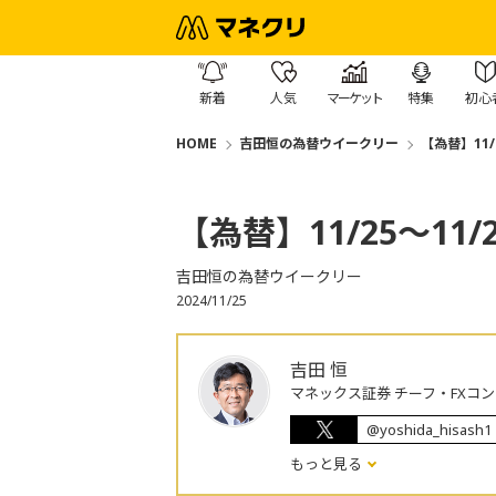
新着
人気
マーケット
特集
初心
HOME
吉田恒の為替ウイークリー
【為替】11
【為替】11/25～1
吉田恒の為替ウイークリー
2024/11/25
吉田 恒
マネックス証券 チーフ・FXコ
@yoshida_hisash1
もっと見る