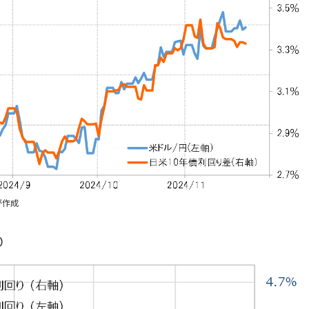
が作成
～）