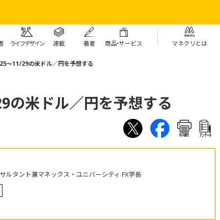
者
ライフデザイン
連載
著者
商
品・
サービス
マネクリとは
/25～11/29の米ドル／円を予想する
1/29の米ドル／円を予想する
印刷
ｱﾝｹｰﾄ
ンサルタント兼マネックス・ユニバーシティ FX学長