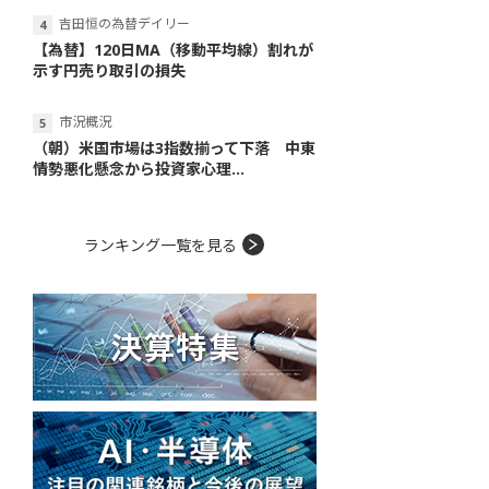
吉田恒の為替デイリー
【為替】120日MA（移動平均線）割れが
示す円売り取引の損失
市況概況
（朝）米国市場は3指数揃って下落 中東
情勢悪化懸念から投資家心理...
ランキング一覧を見る