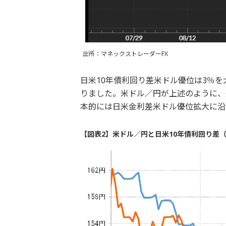
出所：マネックストレーダーFX
日米10年債利回り差米ドル優位は3％を
りました。米ドル／円が上述のように、
本的には日米金利差米ドル優位拡大に沿
【図表2】米ドル／円と日米10年債利回り差（2