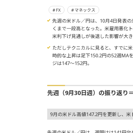
FX
マネックス
先週の米ドル／円は、10月4日発表
くまで一段高となった。米雇用悪化ト
米利下げ見通しが後退した影響が大き
ただしテクニカルに見ると、すでに米
時的な上昇は足下150.2円の52週
ジは147～152円。
先週（9月30日週）の振り返り
9月の米ドル高値147.2円を更新し、
先週の米ドル／円は、週明けは141円