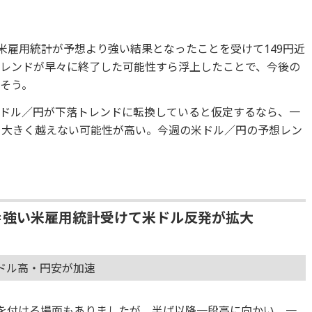
の米雇用統計が予想より強い結果となったことを受けて149円近
レンドが早々に終了した可能性すら浮上したことで、今後の
そう。
ドル／円が下落トレンドに転換していると仮定するなら、一
MAを大きく越えない可能性が高い。今週の米ドル／円の予想レン
＝強い米雇用統計受けて米ドル反発が拡大
米ドル高・円安が加速
台を付ける場面もありましたが、半ば以降一段高に向かい、一