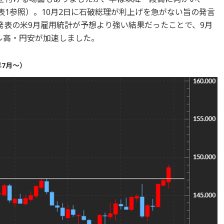
表1参照）。10月2日に石破総理が利上げを急がない旨の発言
発表の米9月雇用統計が予想より強い結果だったことで、9月
ドル高・円安が加速しました。
年7月～）