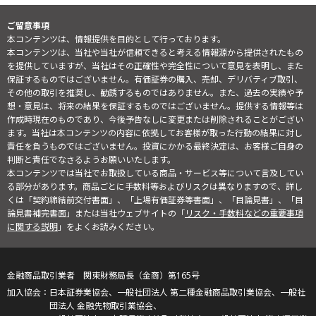
ご留意事項
本コンテンツは、情報提供を目的として行っております。
本コンテンツは、当社や当社が信頼できると考える情報源から提供されたもの
を提供していますが、当社はその正確性や完全性について意見を表明し、また
保証するものではございません。有価証券の購入、売却、デリバティブ取引、
その他の取引を推奨し、勧誘するものではありません。また、過去の実績や予
想・意見は、将来の結果を保証するものではございません。提供する情報等は
作成時現在のものであり、今後予告なしに変更または削除されることがござい
ます。当社は本コンテンツの内容に依拠してお客様が取った行動の結果に対し
責任を負うものではございません。投資にかかる最終決定は、お客様ご自身の
判断と責任でなさるようお願いいたします。
本コンテンツでは当社でお取扱している商品・サービス等について言及してい
る部分があります。商品ごとに手数料等およびリスクは異なりますので、詳し
くは「契約締結前交付書面」、「上場有価証券等書面」、「目論見書」、「目
論見書補完書面」または当社ウェブサイトの「
リスク・手数料などの重要事項
に関する説明
」をよくお読みください。
金融商品取引業者 関東財務局長（金商）第165号
日本証券業協会、一般社団法人 第二種金融商品取引業協会、一般社
団法人 金融先物取引業協会、