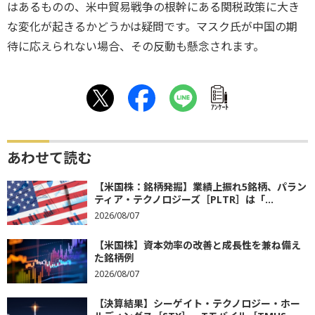
はあるものの、米中貿易戦争の根幹にある関税政策に大き
な変化が起きるかどうかは疑問です。マスク氏が中国の期
待に応えられない場合、その反動も懸念されます。
ｱﾝｹｰﾄ
あわせて読む
【米国株：銘柄発掘】業績上振れ5銘柄、パラン
ティア・テクノロジーズ［PLTR］は「...
2026/08/07
【米国株】資本効率の改善と成長性を兼ね備え
た銘柄例
2026/08/07
【決算結果】シーゲイト・テクノロジー・ホー