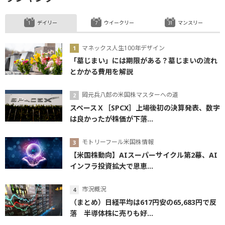
デイリー
ウイークリー
マンスリー
マネックス人生100年デザイン
「墓じまい」には期限がある？墓じまいの流れ
とかかる費用を解説
岡元兵八郎の米国株マスターへの道
スペースＸ［SPCX］上場後初の決算発表、数字
は良かったが株価が下落...
モトリーフール米国株情報
【米国株動向】AIスーパーサイクル第2幕、AI
インフラ投資拡大で恩恵...
市況概況
（まとめ）日経平均は617円安の65,683円で反
落 半導体株に売りも好...