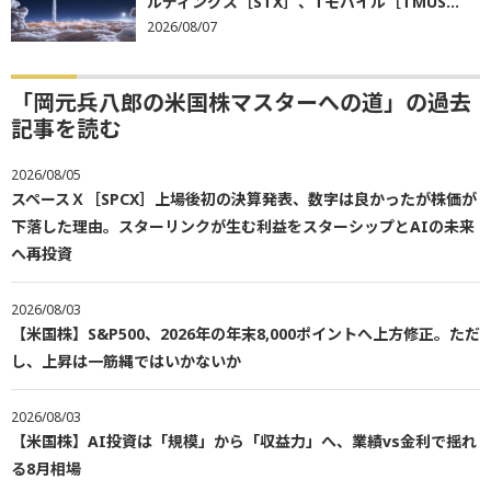
ルディングス［STX］、Tモバイル［TMUS...
2026/08/07
「岡元兵八郎の米国株マスターへの道」の過去
記事を読む
2026/08/05
スペースＸ［SPCX］上場後初の決算発表、数字は良かったが株価が
下落した理由。スターリンクが生む利益をスターシップとAIの未来
へ再投資
2026/08/03
【米国株】S&P500、2026年の年末8,000ポイントへ上方修正。ただ
し、上昇は一筋縄ではいかないか
2026/08/03
【米国株】AI投資は「規模」から「収益力」へ、業績vs金利で揺れ
る8月相場