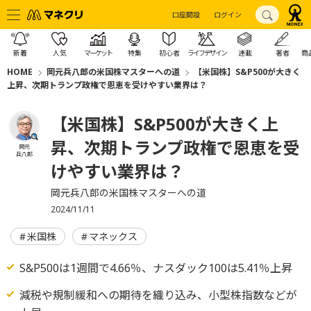
口座開設
ログイン
新着
人気
マーケット
特集
初心者
ライフデザイン
連載
著者
商
HOME
岡元兵八郎の米国株マスターへの道
【米国株】S&P500が大きく
上昇、次期トランプ政権で恩恵を受けやすい業界は？
【米国株】S&P500が大きく上
昇、次期トランプ政権で恩恵を受
岡元
兵八郎
けやすい業界は？
岡元兵八郎の米国株マスターへの道
2024/11/11
米国株
マネックス
S&P500は1週間で4.66％、ナスダック100は5.41％上昇
減税や規制緩和への期待を織り込み、小型株指数などが