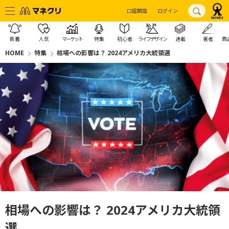
口座開設
ログイン
新着
人気
マーケット
特集
初心者
ライフデザイン
連載
著者
商
HOME
特集
相場への影響は？ 2024アメリカ大統領選
相場への影響は？ 2024アメリカ大統領
選