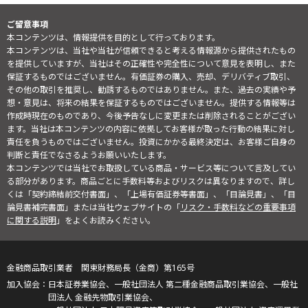
ご留意事項
本コンテンツは、情報提供を目的として行っております。
本コンテンツは、当社や当社が信頼できると考える情報源から提供されたもの
を提供していますが、当社はその正確性や完全性について意見を表明し、また
保証するものではございません。有価証券の購入、売却、デリバティブ取引、
その他の取引を推奨し、勧誘するものではありません。また、過去の実績や予
想・意見は、将来の結果を保証するものではございません。提供する情報等は
作成時現在のものであり、今後予告なしに変更または削除されることがござい
ます。当社は本コンテンツの内容に依拠してお客様が取った行動の結果に対し
責任を負うものではございません。投資にかかる最終決定は、お客様ご自身の
判断と責任でなさるようお願いいたします。
本コンテンツでは当社でお取扱している商品・サービス等について言及してい
る部分があります。商品ごとに手数料等およびリスクは異なりますので、詳し
くは「契約締結前交付書面」、「上場有価証券等書面」、「目論見書」、「目
論見書補完書面」または当社ウェブサイトの「
リスク・手数料などの重要事項
に関する説明
」をよくお読みください。
金融商品取引業者 関東財務局長（金商）第165号
日本証券業協会、一般社団法人 第二種金融商品取引業協会、一般社
団法人 金融先物取引業協会、