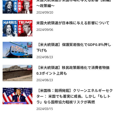
～政策編～
2024/09/20
米国大統領選が日本株に与える影響について
2024/09/06
【米大統領選】保護貿易強化でGDP0.8％押し
下げも
2024/08/23
【米大統領選】移民政策厳格化で消費者物価
0.3ポイント上昇も
2024/08/23
【米国株：銘柄発掘】クリーンエネルギーセク
ター： 米国でも着実に成長。しかし「もしト
ラ」なら国際協力軽視リスクが再燃
2024/03/15