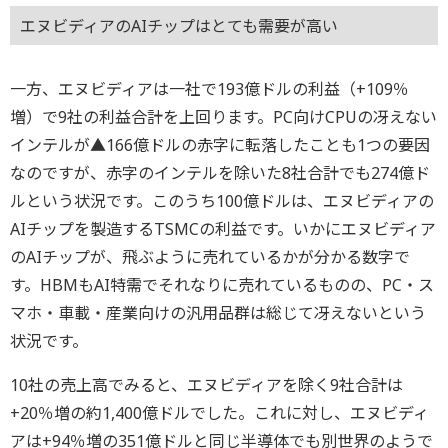
エヌビディアのAIチップはとても需要が高い
一方、エヌビディアは一社で193億ドルの利益（+109％
増）で9社の利益合計を上回ります。PC向けCPUの冴えない
インテルが▲166億ドルの赤字に転落したことも1つの要因
なのですが、赤字のインテルを除いた8社合計でも274億ド
ルという状況です。このうち100億ドルは、エヌビディアの
AIチップを製造するTSMCの利益です。いかにエヌビディア
のAIチップが、飛ぶように売れているかが分かる数字で
す。HBMもAI特需でそれなりに売れているものの、PC・ス
マホ・車載・産業向けの汎用品群は総じて冴えないという
状況です。
10社の売上高でみると、エヌビディアを除く9社合計は
+20％増の約1,400億ドルでした。これに対し、エヌビディ
アは+94％増の351億ドルと同じ半導体でも別世界のようで