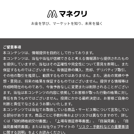
お金を学び、マーケットを知り、未来を描く
ご留意事項
本コンテンツは、情報提供を目的として行っております。
本コンテンツは、当社や当社が信頼できると考える情報源から提供されたもの
を提供していますが、当社はその正確性や完全性について意見を表明し、また
保証するものではございません。有価証券の購入、売却、デリバティブ取引、
その他の取引を推奨し、勧誘するものではありません。また、過去の実績や予
想・意見は、将来の結果を保証するものではございません。提供する情報等は
作成時現在のものであり、今後予告なしに変更または削除されることがござい
ます。当社は本コンテンツの内容に依拠してお客様が取った行動の結果に対し
責任を負うものではございません。投資にかかる最終決定は、お客様ご自身の
判断と責任でなさるようお願いいたします。
本コンテンツでは当社でお取扱している商品・サービス等について言及してい
る部分があります。商品ごとに手数料等およびリスクは異なりますので、詳し
くは「契約締結前交付書面」、「上場有価証券等書面」、「目論見書」、「目
論見書補完書面」または当社ウェブサイトの「
リスク・手数料などの重要事項
に関する説明
」をよくお読みください。