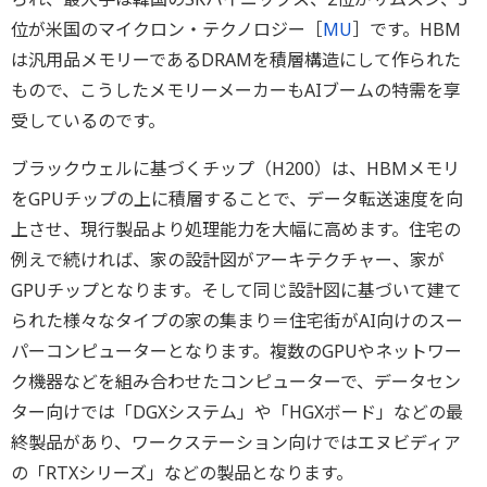
位が米国のマイクロン・テクノロジー［
MU
］です。HBM
は汎用品メモリーであるDRAMを積層構造にして作られた
もので、こうしたメモリーメーカーもAIブームの特需を享
受しているのです。
ブラックウェルに基づくチップ（H200）は、HBMメモリ
をGPUチップの上に積層することで、データ転送速度を向
上させ、現行製品より処理能力を大幅に高めます。住宅の
例えで続ければ、家の設計図がアーキテクチャー、家が
GPUチップとなります。そして同じ設計図に基づいて建て
られた様々なタイプの家の集まり＝住宅街がAI向けのスー
パーコンピューターとなります。複数のGPUやネットワー
ク機器などを組み合わせたコンピューターで、データセン
ター向けでは「DGXシステム」や「HGXボード」などの最
終製品があり、ワークステーション向けではエヌビディア
の「RTXシリーズ」などの製品となります。