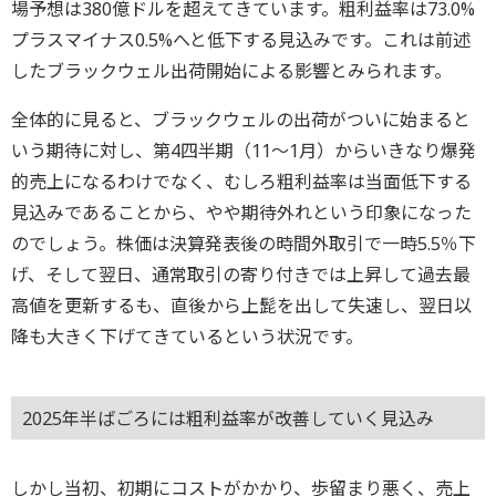
場予想は380億ドルを超えてきています。粗利益率は73.0%
プラスマイナス0.5%へと低下する見込みです。これは前述
したブラックウェル出荷開始による影響とみられます。
全体的に見ると、ブラックウェルの出荷がついに始まると
いう期待に対し、第4四半期（11～1月）からいきなり爆発
的売上になるわけでなく、むしろ粗利益率は当面低下する
見込みであることから、やや期待外れという印象になった
のでしょう。株価は決算発表後の時間外取引で一時5.5％下
げ、そして翌日、通常取引の寄り付きでは上昇して過去最
高値を更新するも、直後から上髭を出して失速し、翌日以
降も大きく下げてきているという状況です。
2025年半ばごろには粗利益率が改善していく見込み
しかし当初、初期にコストがかかり、歩留まり悪く、売上