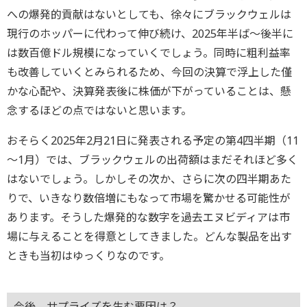
への爆発的貢献はないとしても、徐々にブラックウェルは
現行のホッパーに代わって伸び続け、2025年半ば～後半に
は数百億ドル規模になっていくでしょう。同時に粗利益率
も改善していくとみられるため、今回の決算で浮上した僅
かな心配や、決算発表後に株価が下がっていることは、懸
念するほどの点ではないと思います。
おそらく2025年2月21日に発表される予定の第4四半期（11
～1月）では、ブラックウェルの出荷額はまだそれほど多く
はないでしょう。しかしその次か、さらに次の四半期あた
りで、いきなり数倍増にもなって市場を驚かせる可能性が
あります。そうした爆発的な数字を過去エヌビディアは市
場に与えることを得意としてきました。どんな製品を出す
ときも当初はゆっくりなのです。
今後、サプライズを生む要因は？