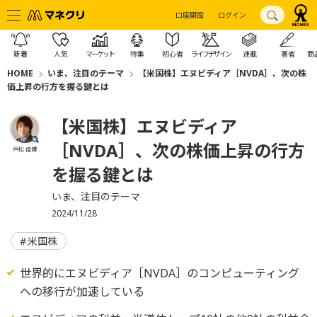
口座開設
ログイン
新着
人気
マーケット
特集
初心者
ライフデザイン
連載
著者
商
HOME
いま、注目のテーマ
【米国株】エヌビディア［NVDA］、次の株
価上昇の行方を握る鍵とは
【米国株】エヌビディア
［NVDA］、次の株価上昇の行方
戸松 信博
を握る鍵とは
いま、注目のテーマ
2024/11/28
米国株
世界的にエヌビディア［NVDA］のコンピューティング
への移行が加速している