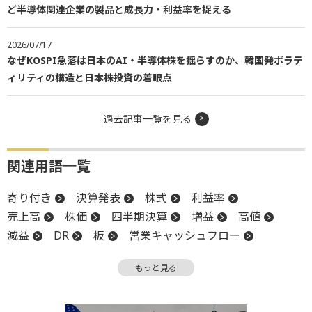
ど半導体関連企業の製品と成長力・利益率を捉える
2026/07/17
なぜKOSPI急落は日本のAI・半導体株を揺らすのか、韓国発ボラテ
ィリティの構造と日本株投資の着眼点
過去記事一覧を見る
関連用語一覧
寄り付き
決算発表
株式
利益率
売上高
株価
四半期決算
増益
高値
減益
DR
板
営業キャッシュフロー
営業利益
キャッシュフロー
決算
CEO
もっと見る
調整