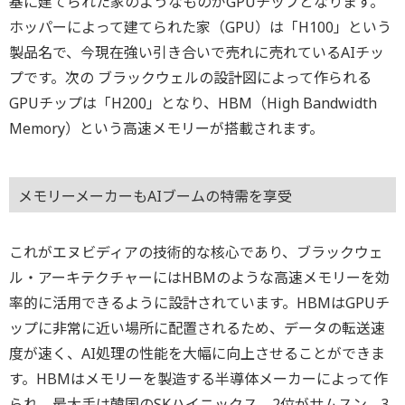
基に建てられた家のようなものがGPUチップとなります。
ホッパーによって建てられた家（GPU）は「H100」という
製品名で、今現在強い引き合いで売れに売れているAIチッ
プです。次の ブラックウェルの設計図によって作られる
GPUチップは「H200」となり、HBM（High Bandwidth
Memory）という高速メモリーが搭載されます。
メモリーメーカーもAIブームの特需を享受
これがエヌビディアの技術的な核心であり、ブラックウェ
ル・アーキテクチャーにはHBMのような高速メモリーを効
率的に活用できるように設計されています。HBMはGPUチ
ップに非常に近い場所に配置されるため、データの転送速
度が速く、AI処理の性能を大幅に向上させることができま
す。HBMはメモリーを製造する半導体メーカーによって作
られ、最大手は韓国のSKハイニックス、2位がサムスン、3