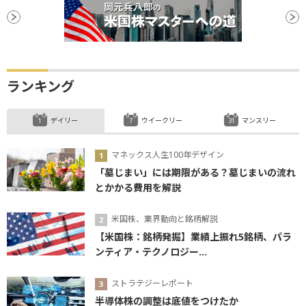
ランキング
デイリー
ウイークリー
マンスリー
マネックス人生100年デザイン
「墓じまい」には期限がある？墓じまいの流れ
とかかる費用を解説
米国株、業界動向と銘柄解説
【米国株：銘柄発掘】業績上振れ5銘柄、パラ
ンティア・テクノロジー...
ストラテジーレポート
半導体株の調整は底値をつけたか