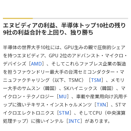
エヌビディアの利益、半導体トップ10社の残り
9社の利益合計を上回り、独り勝ち
半導体の世界大手10社には、GPU生みの親で圧倒的シェア
を持つエヌビディア、GPU 2位のアドバンスト・マイクロ・
デバイシズ［
AMD
］、そしてこれらファブレス企業の製造
を担うファウンドリー最大手の台湾セミコンダクター・マ
ニュファクチャリング（以下、TSMC）［
TSM
］、メモリ
ー大手のサムスン（韓国）、SKハイニックス（韓国）、マ
イクロン・テクノロジー［
MU
］、車載や産業用向け汎用チ
ップに強いテキサス・インストゥルメンツ［
TXN
］、STマ
イクロエレクトロニクス［
STM
］、そしてCPU（中央演算
処理チップ）に強いインテル［
INTC
］があります。