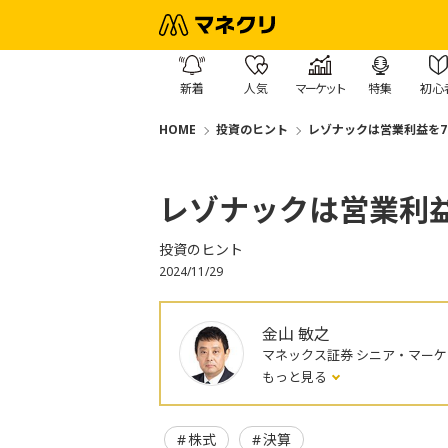
新着
人気
マーケット
特集
初心
HOME
投資のヒント
レゾナックは営業利益を7
レゾナックは営業利益
投資のヒント
2024/11/29
金山 敏之
マネックス証券 シニア・マー
もっと見る
株式
決算