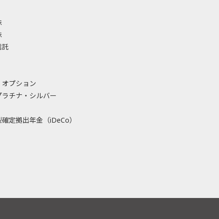
株
株
信託
・オプション
プラチナ・シルバー
確定拠出年金（iDeCo）