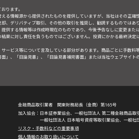
ております。
考える情報源から提供されたものを提供していますが、当社はその正確
売却、デリバティブ取引、その他の取引を推奨し、勧誘するものではあ
。提供する情報等は作成時現在のものであり、今後予告なしに変更また
の結果に対し責任を負うものではございません。投資にかかる最終決定
・サービス等について言及している部分があります。商品ごとに手数料
書面」、「目論見書」、「目論見書補完書面」または当社ウェブサイト
金融商品取引業者 関東財務局長（金商）第165号
日本証券業協会、一般社団法人 第二種金融商品取
一般社団法人 日本暗号資産等取引業協会、一般社
リスク・手数料などの重要事項
個人情報のお取り扱いについて