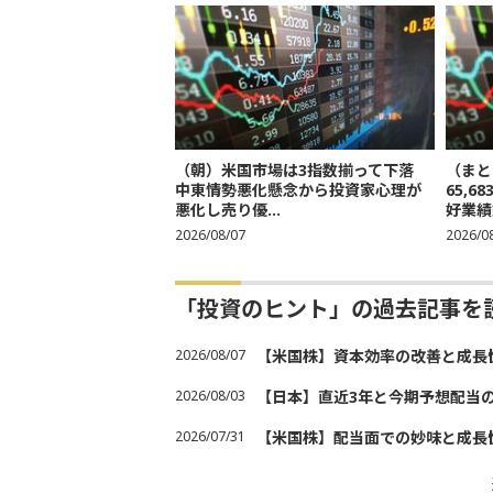
（朝）米国市場は3指数揃って下落
（まと
中東情勢悪化懸念から投資家心理が
65,
悪化し売り優...
好業績
2026/08/07
2026/0
「投資のヒント」の過去記事を
2026/08/07
【米国株】資本効率の改善と成長
2026/08/03
【日本】直近3年と今期予想配当
2026/07/31
【米国株】配当面での妙味と成長