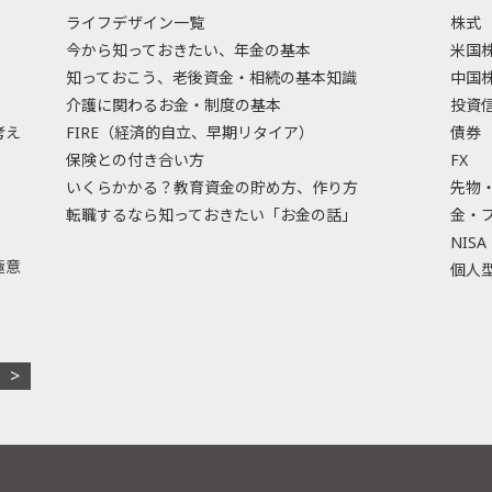
ライフデザイン一覧
株式
今から知っておきたい、年金の基本
米国
知っておこう、老後資金・相続の基本知識
中国
介護に関わるお金・制度の基本
投資
考え
FIRE（経済的自立、早期リタイア）
債券
保険との付き合い方
FX
いくらかかる？教育資金の貯め方、作り方
先物
転職するなら知っておきたい「お金の話」
金・
NISA
極意
個人型