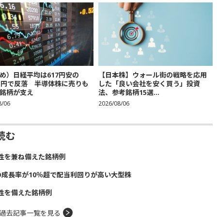
め）日経平均は617円安の
【日本株】ウォール街の戦略を応用
683円で反落 半導体株に売りも
した「良い会社を安く買う」投資
銘柄が支え
法、参考銘柄15選...
8/06
2026/08/06
読む
性を兼ね備えた銘柄例
の成長率が10％超で配当利回りが高い大型株
性を備えた銘柄例
過去記事一覧を見る