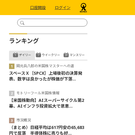
口座開設
ログイン
ランキング
デイリー
ウイークリー
マンスリー
岡元兵八郎の米国株マスターへの道
スペースＸ［SPCX］上場後初の決算発
表、数字は良かったが株価が下落...
モトリーフール米国株情報
【米国株動向】AIスーパーサイクル第2
幕、AIインフラ投資拡大で恩恵...
市況概況
（まとめ）日経平均は617円安の65,683
円で反落 半導体株に売りも好...