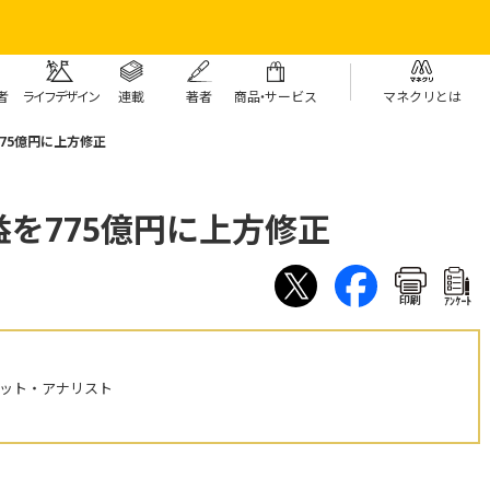
者
ライフデザイン
連載
著者
商
品・
サービス
マネクリとは
75億円に上方修正
を775億円に上方修正
印刷
ｱﾝｹｰﾄ
ケット・アナリスト