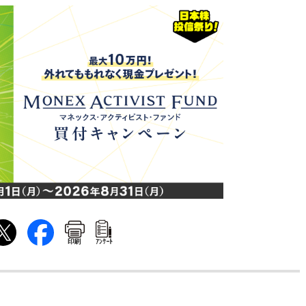
印刷
ｱﾝｹｰﾄ