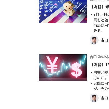
【為替】
1月23
局も追随
当局は円
みる。
吉田
吉田恒の為
【為替】1
円安が続
るのか。
実際に円
が、その
吉田