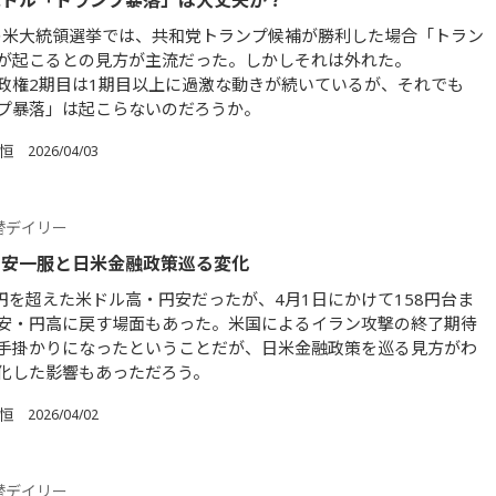
米ドル「トランプ暴落」は大丈夫か？
年の米大統領選挙では、共和党トランプ候補が勝利した場合「トラン
が起こるとの見方が主流だった。しかしそれは外れた。
政権2期目は1期目以上に過激な動きが続いているが、それでも
プ暴落」は起こらないのだろうか。
 恒
2026/04/03
替デイリー
円安一服と日米金融政策巡る変化
0円を超えた米ドル高・円安だったが、4月1日にかけて158円台ま
安・円高に戻す場面もあった。米国によるイラン攻撃の終了期待
手掛かりになったということだが、日米金融政策を巡る見方がわ
化した影響もあっただろう。
 恒
2026/04/02
替デイリー