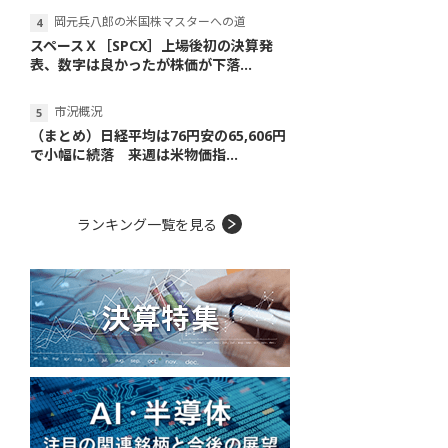
岡元兵八郎の米国株マスターへの道
スペースＸ［SPCX］上場後初の決算発
表、数字は良かったが株価が下落...
市況概況
（まとめ）日経平均は76円安の65,606円
で小幅に続落 来週は米物価指...
ランキング一覧を見る