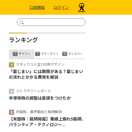
口座開設
ログイン
ランキング
デイリー
ウイークリー
マンスリー
マネックス人生100年デザイン
「墓じまい」には期限がある？墓じまい
の流れとかかる費用を解説
ストラテジーレポート
半導体株の調整は底値をつけたか
米国株、業界動向と銘柄解説
【米国株：銘柄発掘】業績上振れ5銘柄、
パランティア・テクノロジー...