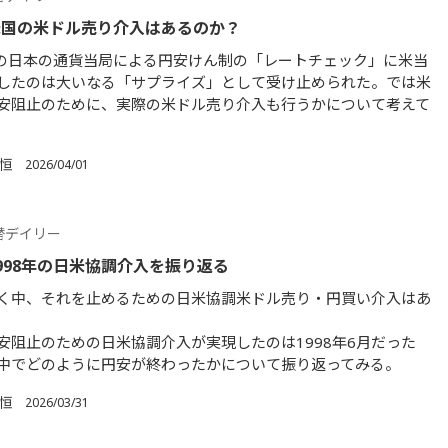
米国の米ドル売り介入はあるのか？
日の日本の通貨当局による円安けん制の「レートチェック」に米当
したのは大いなる「サプライズ」として受け止められた。では米
安阻止のために、実際の米ドル売り介入も行うかについて考えて
 恒
2026/04/01
替デイリー
998年の日米協調介入を振り返る
く中、それを止めるための日米協調米ドル売り・円買い介入はあ
安阻止のための日米協調介入が実現したのは1998年6月だった
中でどのように円安が終わったかについて振り返ってみる。
 恒
2026/03/31