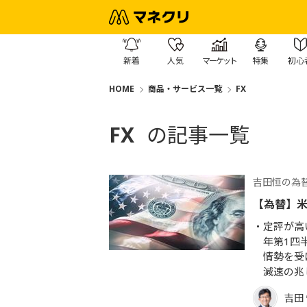
新着
人気
マーケット
特集
初心
HOME
商品・サービス一覧
FX
FX
の記事一覧
吉田恒の為
【為替】米
定評が高
年第1四
情勢を受
減速の兆
吉田