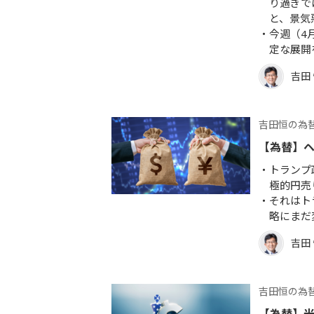
り過ぎで
と、景気
今週（4
定な展開
吉田
吉田恒の為
【為替】
トランプ
極的円売
それはト
略にまだ
吉田
吉田恒の為