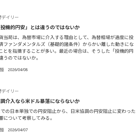
替デイリー
「投機的円安」とは違うのではないか
貨当局は、為替市場に介入する理由として、為替相場が過度に投
済ファンダメンタルズ（基礎的諸条件）からかい離した動きにな
ことを指摘することが多い。最近の場合は、そうした「投機的円
違うのではないか。
 恒
2026/04/08
替デイリー
協調介入なら米ドル暴落にならないか
年までの日本単独での円安阻止から、日米協調の円安阻止に変わった
響について考察してみる。
 恒
2026/04/07