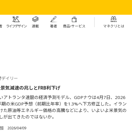
者
ライフデザイン
連載
著者
商
品・
サービス
マネクリとは
替デイリー
景気減速の兆しとFRB利下げ
いアトランタ連銀の経済予測モデル、GDPナウは4月7日、2026
半期の米GDP予想（前期比年率）を1.3%へ下方修正した。イラン
けた原油等エネルギー価格の高騰などにより、いよいよ米景気の
しが出てきたのではないか。
 恒
2026/04/09