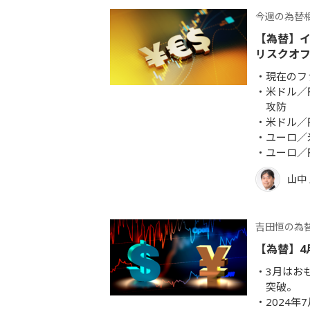
今週の為替
【為替】
リスクオ
現在のフ
米ドル／
攻防
米ドル／
ユーロ／
ユーロ／
山中
吉田恒の為
【為替】4
3月はお
突破。
2024