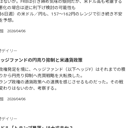
はないか。FRBは引き締め気味の傾向だが、米ドル高も考慮する
悪化の場合は逆に利下げ検討の可能性も
月6日週）の米ドル／円も、157～162円のレンジで引き続き不安
を予想。
 恒
2026/04/06
替デイリー
ヘッジファンドの円売り抑制と米通貨政策
政権発足を境に、ヘッジファンド（以下ヘッジF）はそれまでの積
りから円売り抑制へ売買戦略を大転換した。
ランプ政権の通貨政策への連携を感じさせるものだった。その戦
変わりはないのか、考察する。
 恒
2026/04/06
替デイリー