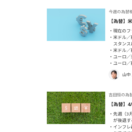
今週の為替
【為替】
現在のフ
米ドル／
スタンス
米ドル／
ユーロ／
ユーロ／
山中
吉田恒の為
【為替】4
先週（3
が後退す
インフレ