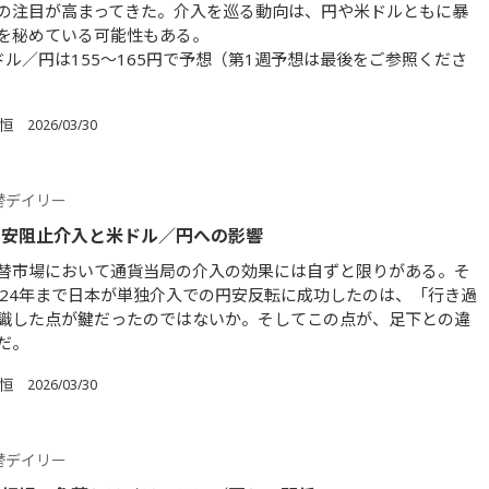
の注目が高まってきた。介入を巡る動向は、円や米ドルともに暴
を秘めている可能性もある。
ドル／円は155～165円で予想（第1週予想は最後をご参照くださ
 恒
2026/03/30
替デイリー
円安阻止介入と米ドル／円への影響
替市場において通貨当局の介入の効果には自ずと限りがある。そ
024年まで日本が単独介入での円安反転に成功したのは、「行き過
識した点が鍵だったのではないか。そしてこの点が、足下との違
だ。
 恒
2026/03/30
替デイリー