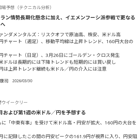
相場予想（テクニカル分析）
イラン情勢長期化懸念に加え、イエメンフーシ派参戦で更なる
フへ
ァンダメンタルズ：リスクオフで原油高、株安、米ドル高
円チャート（週足）、移動平均線は上昇トレンド、160円大台の
円チャート（日足）、3月26日にゴールデン・クロス発生
米ドルは長期的には下降トレンドも短期的には買い戻し
円は上昇トレンド継続も米ドル／円の介入には注意
 康司
2026/03/30
替ウイークリー
月および第1週の米ドル／円を予想する
もに「中東有事」を受けて米ドル高・円安が拡大、160円の大台を
年7月に記録したこの間の円安ピークの161.9円が視界に入り、円安阻