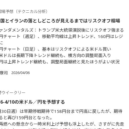
相場予想（テクニカル分析）
米国とイランの落としどころが見えるまではリスクオフ相場
ァンダメンタルズ：トランプ米大統領演説後にリスクオフ強まる
円チャート（週足）、移動平均線は上昇トレンド、160円はレジ
に
円チャート（日足）、基本はリスクオフによる米ドル買い
米ドルは長期下降トレンド継続も、横方向の調整局面入り
円は上昇トレンド継続も、調整局面継続と見たほうがよい状況
 康司
2026/04/06
替ウイークリー
/6-4/10の米ドル／円を予想する
月30日週）は早期停戦期待で158円台まで円高に戻したが、期待
ると再び159円台となった。
再燃への懸念から一時米利上げ予想も浮上したが、さすがに先走