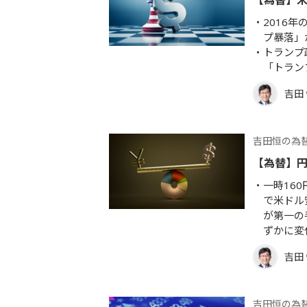
【為替】
2016
プ暴落」
トランプ
「トラン
吉田
吉田恒の為
【為替】
一時16
で米ドル
が第一の
ずかに変
吉田
吉田恒の為