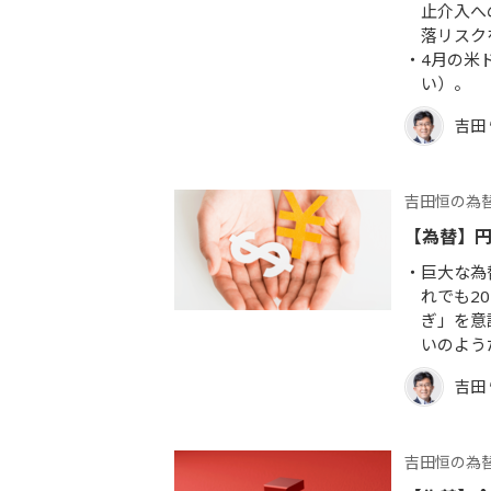
止介入へ
落リスク
4月の米
い）。
吉田
吉田恒の為
【為替】
巨大な為
れでも2
ぎ」を意
いのよう
吉田
吉田恒の為