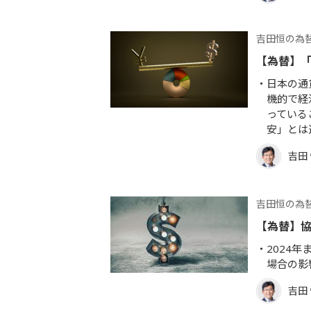
吉田恒の為
【為替】
日本の通
機的で経
っている
安」とは
吉田
吉田恒の為
【為替】
2024
場合の影
吉田