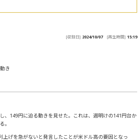
[収録日]
2024/10/07
[再生時間]
15:19
の動き
、149円に迫る動きを見せた。これは、週明けの141円台か
る。
加利上げを急がないと発言したことが米ドル高の要因となっ