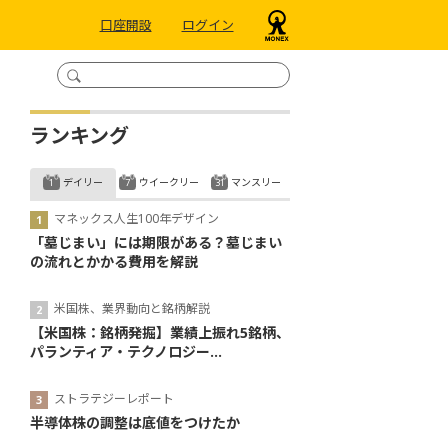
口座開設
ログイン
ランキング
デイリー
ウイークリー
マンスリー
マネックス人生100年デザイン
「墓じまい」には期限がある？墓じまい
の流れとかかる費用を解説
米国株、業界動向と銘柄解説
【米国株：銘柄発掘】業績上振れ5銘柄、
パランティア・テクノロジー...
ストラテジーレポート
半導体株の調整は底値をつけたか