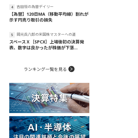
吉田恒の為替デイリー
【為替】120日MA（移動平均線）割れが
示す円売り取引の損失
岡元兵八郎の米国株マスターへの道
スペースＸ［SPCX］上場後初の決算発
表、数字は良かったが株価が下落...
ランキング一覧を見る