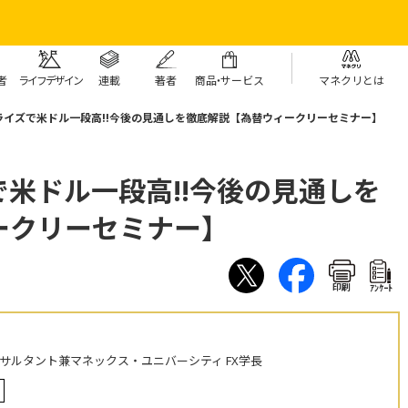
者
ライフデザイン
連載
著者
商
品・
サービス
マネクリとは
ライズで米ドル一段高!!今後の見通しを徹底解説【為替ウィークリーセミナー】
米ドル一段高!!今後の見通しを
ークリーセミナー】
印刷
ｱﾝｹｰﾄ
ンサルタント兼マネックス・ユニバーシティ FX学長