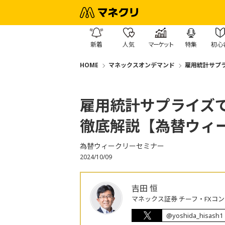
新着
人気
マーケット
特集
初心
HOME
マネックスオンデマンド
雇用統計サプ
雇用統計サプライズで
徹底解説【為替ウィ
為替ウィークリーセミナー
2024/10/09
吉田 恒
マネックス証券 チーフ・FXコ
@yoshida_hisash1