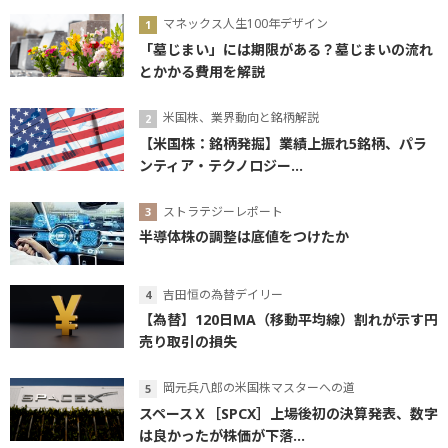
マネックス人生100年デザイン
「墓じまい」には期限がある？墓じまいの流れ
とかかる費用を解説
米国株、業界動向と銘柄解説
【米国株：銘柄発掘】業績上振れ5銘柄、パラ
ンティア・テクノロジー...
ストラテジーレポート
半導体株の調整は底値をつけたか
吉田恒の為替デイリー
【為替】120日MA（移動平均線）割れが示す円
売り取引の損失
岡元兵八郎の米国株マスターへの道
スペースＸ［SPCX］上場後初の決算発表、数字
は良かったが株価が下落...