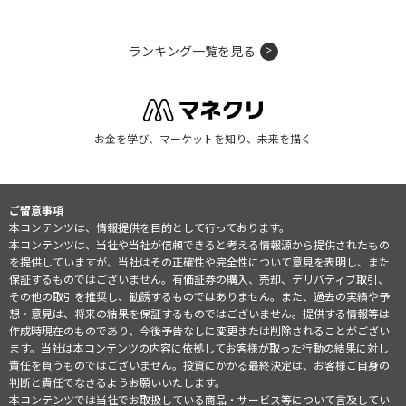
ランキング一覧を見る
お金を学び、マーケットを知り、未来を描く
ご留意事項
本コンテンツは、情報提供を目的として行っております。
本コンテンツは、当社や当社が信頼できると考える情報源から提供されたもの
を提供していますが、当社はその正確性や完全性について意見を表明し、また
保証するものではございません。有価証券の購入、売却、デリバティブ取引、
その他の取引を推奨し、勧誘するものではありません。また、過去の実績や予
想・意見は、将来の結果を保証するものではございません。提供する情報等は
作成時現在のものであり、今後予告なしに変更または削除されることがござい
ます。当社は本コンテンツの内容に依拠してお客様が取った行動の結果に対し
責任を負うものではございません。投資にかかる最終決定は、お客様ご自身の
判断と責任でなさるようお願いいたします。
本コンテンツでは当社でお取扱している商品・サービス等について言及してい