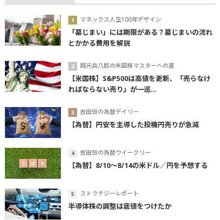
マネックス人生100年デザイン
「墓じまい」には期限がある？墓じまいの流れ
とかかる費用を解説
岡元兵八郎の米国株マスターへの道
【米国株】S&P500は高値を更新、「売らなけ
ればならない売り」が一巡...
吉田恒の為替デイリー
【為替】円安を主導した投機円売りが急減
吉田恒の為替ウイークリー
【為替】8/10～8/14の米ドル／円を予想する
ストラテジーレポート
半導体株の調整は底値をつけたか