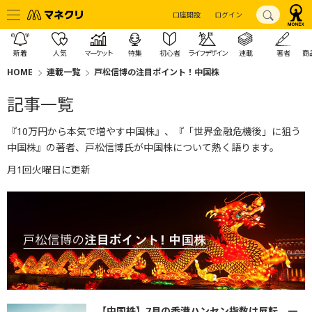
口座開設
ログイン
新着
人気
マーケット
特集
初心者
ライフデザイン
連載
著者
商
HOME
連載一覧
戸松信博の注目ポイント！中国株
記事一覧
『10万円から本気で増やす中国株』、『「世界金融危機後」に狙う
中国株』の著者、戸松信博氏が中国株について熱く語ります。
月1回火曜日に更新
【中国株】7月の香港ハンセン指数は反転、一