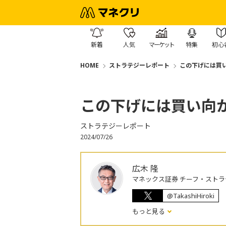
新着
人気
マーケット
特集
初心
HOME
ストラテジーレポート
この下げには買
この下げには買い向
ストラテジーレポート
2024/07/26
広木 隆
マネックス証券 チーフ・ストラ
@TakashiHiroki
もっと見る