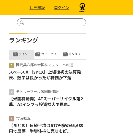
口座開設
ログイン
ランキング
デイリー
ウイークリー
マンスリー
岡元兵八郎の米国株マスターへの道
スペースＸ［SPCX］上場後初の決算発
表、数字は良かったが株価が下落...
モトリーフール米国株情報
【米国株動向】AIスーパーサイクル第2
幕、AIインフラ投資拡大で恩恵...
市況概況
（まとめ）日経平均は617円安の65,683
円で反落 半導体株に売りも好...