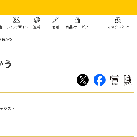
者
ライフデザイン
連載
著者
商
品・
サービス
マネクリとは
い向かう
かう
印刷
ｱﾝｹｰﾄ
テジスト