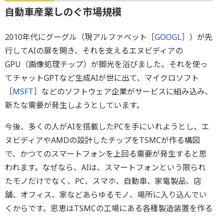
自動車産業しのぐ市場規模
2010年代にグーグル（現アルファベット［
GOOGL
］）が先
行してAIの扉を開き、それを支えるエヌビディアの
GPU（画像処理チップ）が脚光を浴びました。それを使っ
てチャットGPTなど生成AIが世に出て、マイクロソフト
［
MSFT
］などのソフトウェア企業がサービスに組み込み、
新たな需要が発生しようとしています。
今後、多くの人がAIを搭載したPCを手にいれようとし、エ
ヌビディアやAMDの設計したチップをTSMCが作る構図
で、かつてのスマートフォンを上回る需要が発生すると思
われます。なぜなら、AIは、スマートフォンという限られ
たモノだけでなく、PC、スマホ、自動車、家電製品、店
舗、オフィス、家などあらゆるモノ、場所に入り込んでい
くからです。恩恵はTSMCの工場にある各種製造装置を作る