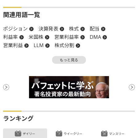
関連用語一覧
ポジション
決算発表
株式
配当
利益率
米国株
営業利益率
DMA
営業利益
LLM
株式分割
キャッシュフロー
決算
材料
時価総額
もっと見る
スイッチング
生成AI
買収
ランキング
デイリー
ウイークリー
マンスリー