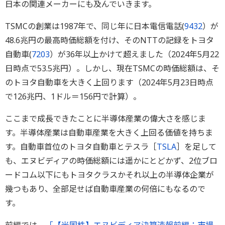
日本の関連メーカーにも及んでいきます。
TSMCの創業は1987年で、同じ年に日本電信電話(
9432
）が
48.6兆円の最高時価総額を付け、そのNTTの記録をトヨタ
自動車(
7203
）が36年以上かけて超えました（2024年5月22
日時点で53.5兆円）。しかし、現在TSMCの時価総額は、そ
のトヨタ自動車を大きく上回ります（2024年5月23日時点
で126兆円、1ドル＝156円で計算）。
ここまで成長できたことに半導体産業の偉大さを感じま
す。半導体産業は自動車産業を大きく上回る価値を持ちま
す。自動車首位のトヨタ自動車とテスラ［
TSLA
］を足して
も、エヌビディアの時価総額には遥かにとどかず、2位ブロ
ードコム以下にもトヨタクラスかそれ以上の半導体企業が
幾つもあり、全部足せば自動車産業の何倍にもなるので
す。
前編では、
「【米国株】エヌビディア決算速報前編：市場