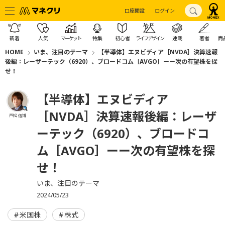
口座開設
ログイン
新着
人気
マーケット
特集
初心者
ライフデザイン
連載
著者
商
HOME
いま、注目のテーマ
【半導体】エヌビディア［NVDA］決算速報
後編：レーザーテック（6920）、ブロードコム［AVGO］ーー次の有望株を探
せ！
【半導体】エヌビディア
［NVDA］決算速報後編：レーザ
戸松 信博
ーテック（6920）、ブロードコ
ム［AVGO］ーー次の有望株を探
せ！
いま、注目のテーマ
2024/05/23
米国株
株式