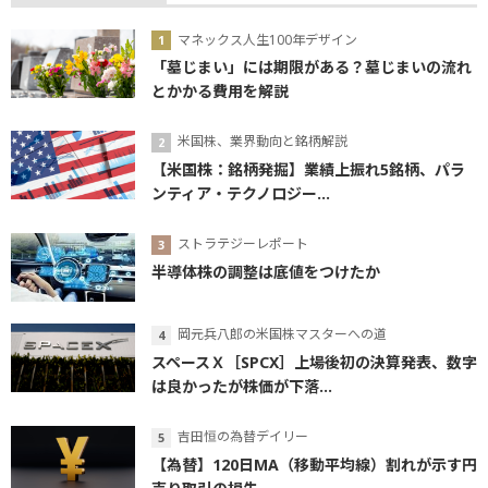
マネックス人生100年デザイン
「墓じまい」には期限がある？墓じまいの流れ
とかかる費用を解説
米国株、業界動向と銘柄解説
【米国株：銘柄発掘】業績上振れ5銘柄、パラ
ンティア・テクノロジー...
ストラテジーレポート
半導体株の調整は底値をつけたか
岡元兵八郎の米国株マスターへの道
スペースＸ［SPCX］上場後初の決算発表、数字
は良かったが株価が下落...
吉田恒の為替デイリー
【為替】120日MA（移動平均線）割れが示す円