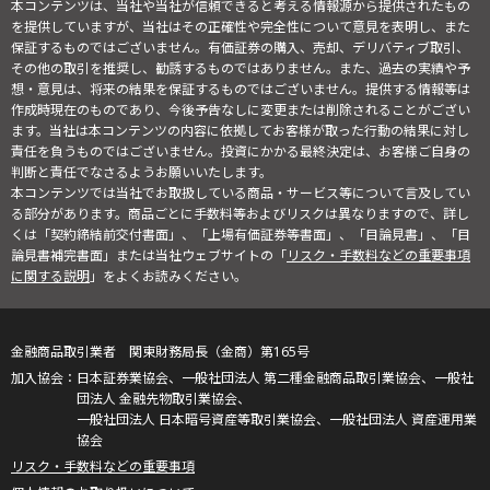
本コンテンツは、当社や当社が信頼できると考える情報源から提供されたもの
を提供していますが、当社はその正確性や完全性について意見を表明し、また
保証するものではございません。有価証券の購入、売却、デリバティブ取引、
その他の取引を推奨し、勧誘するものではありません。また、過去の実績や予
想・意見は、将来の結果を保証するものではございません。提供する情報等は
作成時現在のものであり、今後予告なしに変更または削除されることがござい
ます。当社は本コンテンツの内容に依拠してお客様が取った行動の結果に対し
責任を負うものではございません。投資にかかる最終決定は、お客様ご自身の
判断と責任でなさるようお願いいたします。
本コンテンツでは当社でお取扱している商品・サービス等について言及してい
る部分があります。商品ごとに手数料等およびリスクは異なりますので、詳し
くは「契約締結前交付書面」、「上場有価証券等書面」、「目論見書」、「目
論見書補完書面」または当社ウェブサイトの「
リスク・手数料などの重要事項
に関する説明
」をよくお読みください。
金融商品取引業者 関東財務局長（金商）第165号
日本証券業協会、一般社団法人 第二種金融商品取引業協会、一般社
団法人 金融先物取引業協会、
一般社団法人 日本暗号資産等取引業協会、一般社団法人 資産運用業
協会
リスク・手数料などの重要事項