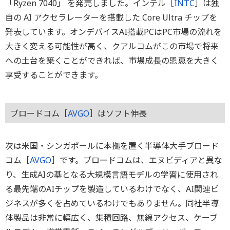
「Ryzen 7040」 を発売しました。インテル［
INTC
］は独
自の AI アクセラレーターを搭載した Core Ultra チップを
発表しています。オンデバイスAI搭載PCはPC市場の流れを
大きく変える可能性が高く、クアルコムがこの市場で将来
への土台を築くことができれば、市場成長の恩恵を大きく
享受することができます。
ブロードコム［
AVGO
］はソフト伸長
次は米国・シンガポールに本拠を置く半導体大手ブロード
コム［
AVGO
］です。ブロードコムは、エヌビディアと異な
り、生成AIの基となる大規模言語モデルの学習に使用され
る最先端のAIチップを製造しているわけでなく、AI関連ビ
ジネスが多くを占めているわけでもありません。同社半導
体製品は非常に幅広く、集積回路、無線アクセス、ケーブ