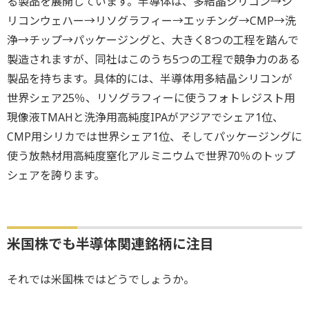
る製品を展開しています。半導体は、多結晶シリコン→シ
リコンウェハー→リソグラフィー→エッチング→CMP→洗
浄→チップ→パッケージングと、大きく8つの工程を踏んで
製造されますが、同社はこのうち5つの工程で競争力のある
製品を持ちます。具体的には、半導体用多結晶シリコンが
世界シェア25％、リソグラフィーに使うフォトレジスト用
現像液TMAHと洗浄用高純度IPAがアジアでシェア1位、
CMP用シリカでは世界シェア1位、そしてパッケージングに
使う放熱材用高純度窒化アルミニウムで世界70％のトップ
シェアを誇ります。
米国株でも半導体関連銘柄に注目
それでは米国株ではどうでしょうか。