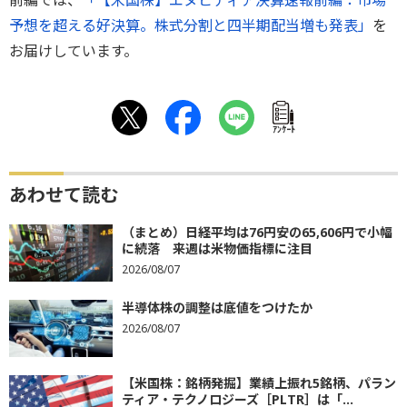
予想を超える好決算。株式分割と四半期配当増も発表」
を
お届けしています。
ｱﾝｹｰﾄ
あわせて読む
（まとめ）日経平均は76円安の65,606円で小幅
に続落 来週は米物価指標に注目
2026/08/07
半導体株の調整は底値をつけたか
2026/08/07
【米国株：銘柄発掘】業績上振れ5銘柄、パラン
ティア・テクノロジーズ［PLTR］は「...