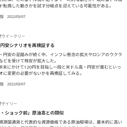
ド転換した動きかを試す分岐点を迎えている可能性がある。
 恒
2022/03/07
替ウイークリー
・円安シナリオを再検証する
・円安の足踏みが続く中、インフレ懸念の拡大やロシアのウクラ
などを受けて株安が拡大した。
年末にかけて120円を目指し一段と米ドル高・円安が進むといっ
オに変更の必要がないかを再検証してみる。
 恒
2022/03/07
替デイリー
ン・ショック前」原油高との類似
資源国通貨と代表的な資源価格である原油相場は、基本的に高い