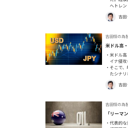
へトレン
吉田
吉田恒の為
米ドル高
米ドル高
イナ侵攻
そこで、
たシナリ
吉田
吉田恒の為
「リーマ
代表的な