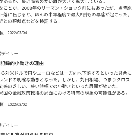
があるが、最近両者のかい離が大きく拡大している。
なことが、2008年のリーマン・ショック前にもあったが、当時原
下落に転じると、ほんの半年程度で最大8割もの暴落が起こった。
近との類似点などを検証する。
 恒
2022/03/04
替デイリー
の記録的小動きの理由
年から対米ドルで円やユーロなどは一方向へ下落するといった具合に
レンドの明確な動きとなった。しかし、対円相場、つまりクロス
向感の乏しい、狭い値幅での小動きといった展開が続いた。
米国の金融政策転換の局面における特有の現象の可能性がある。
 恒
2022/03/02
替デイリー