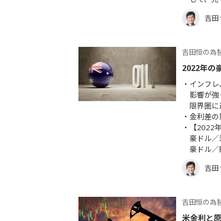
吉田
吉田恒の為
2022年
インフレ
影響が強
限界圏に
金利差の
【2022
豪ドル／米
豪ドル／
吉田
吉田恒の為
米金利と