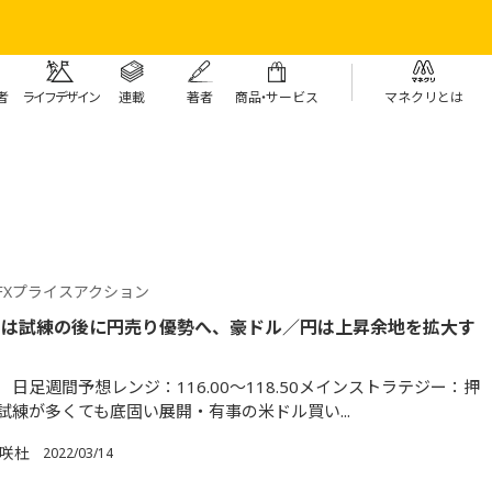
者
ライフデザイン
連載
著者
商
品・
サービス
マネクリとは
FXプライスアクション
円は試練の後に円売り優勢へ、豪ドル／円は上昇余地を拡大す
日足週間予想レンジ：116.00～118.50メインストラテジー：押
試練が多くても底固い展開・有事の米ドル買い...
満咲杜
2022/03/14