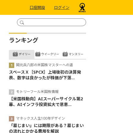
口座開設
ログイン
ランキング
デイリー
ウイークリー
マンスリー
岡元兵八郎の米国株マスターへの道
スペースＸ［SPCX］上場後初の決算発
表、数字は良かったが株価が下落...
モトリーフール米国株情報
【米国株動向】AIスーパーサイクル第2
幕、AIインフラ投資拡大で恩恵...
マネックス人生100年デザイン
「墓じまい」には期限がある？墓じまい
の流れとかかる費用を解説