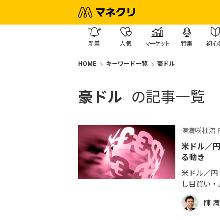
新着
人気
マーケット
特集
初心
HOME
キーワード一覧
豪ドル
豪ドル
の記事一覧
陳満咲杜流 
米ドル／
る動き
米ドル／円 
し目買い・
陳 