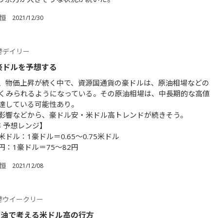
 恒
2021/12/30
替デイリー
の豪ドルを予想する
、物価上昇が続く中で、資源国通貨の豪ドルは、原油相場などの
くみられるようになっている。その原油相場は、中長期的な高値
達している可能性あり。
影響などから、豪ドル安・米ドル高トレンドが続きそう。
年 予想レンジ】
ドル：1豪ドル＝0.65～0.75米ドル
円：1豪ドル＝75～82円
 恒
2021/12/08
替ウイークリー
原油で考える米ドル高の行方