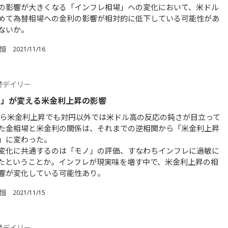
の影響が大きくなる「インフレ相場」への変化において、米ドル
めて為替相場への金利の影響が相対的に低下している可能性があ
ないか。
 恒
2021/11/16
替デイリー
レ」が変える米金利上昇の影響
から米金利上昇でも対円以外では米ドル高の反応の鈍さが目立って
た金相場と米金利の関係は、それまでの逆相関から「米金利上昇
」に変わった。
変化に共通するのは「モノ」の評価、すなわちインフレに過敏に
たということか。インフレが現実味を増す中で、米金利上昇の相
響が変化している可能性あり。
 恒
2021/11/15
替デイリー