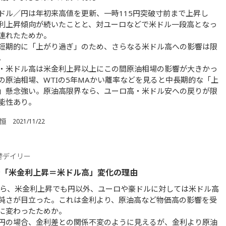
ドル／円は年初来高値を更新、一時115円突破寸前まで上昇し
利上昇傾向が続いたことと、対ユーロなどで米ドル一段高となっ
連れたためか。
短期的に「上がり過ぎ」のため、さらなる米ドル高への影響は限
。
・米ドル高は米金利上昇以上にこの間原油相場の影響が大きかっ
の原油相場、WTIの5年MAかい離率などを見ると中長期的な「上
」懸念強い。原油高限界なら、ユーロ高・米ドル安への戻りが限
能性あり。
 恒
2021/11/22
替デイリー
で「米金利上昇＝米ドル高」変化の理由
から、米金利上昇でも円以外、ユーロや豪ドルに対しては米ドル高
鈍さが目立った。これは金利より、原油高など物価高の影響を受
に変わったためか。
円の場合、金利差との関係不変のように見えるが、金利より原油