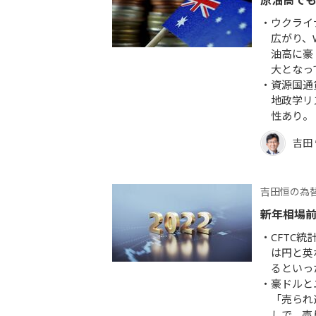
原油高で
ウクライ
広がり、
油高に豪
大となっ
資源国通
地政学リ
性あり。
吉田
吉田恒の為
新年相場
CFTC
は円と英
るといっ
豪ドルと
「売られ
しで、売