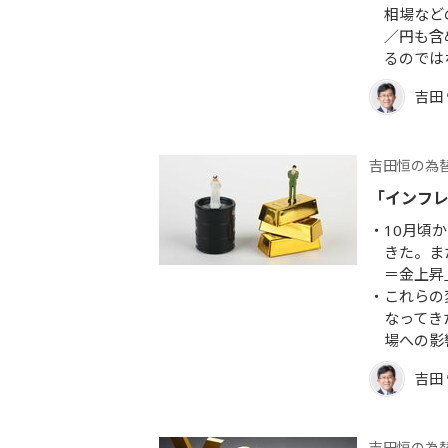
相場など
／円も含
るのでは
吉田
吉田恒の為
「インフ
10月頃
きた。ま
＝金上昇
これらの
なってき
場への影
吉田
吉田恒の為