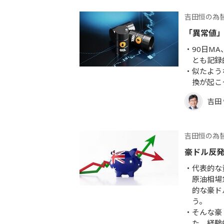
吉田恒の為
「異常値
90日M
とも記録
似たよう
換が起こ
吉田
吉田恒の為
豪ドル反
代表的な
原油相場
的な豪ド
う。
そんな豪
た。経験