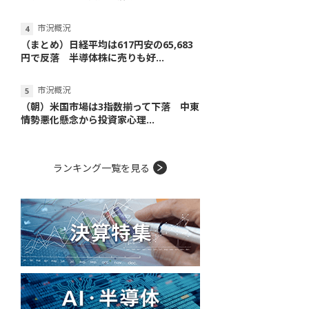
市況概況
（まとめ）日経平均は617円安の65,683
円で反落 半導体株に売りも好...
市況概況
（朝）米国市場は3指数揃って下落 中東
情勢悪化懸念から投資家心理...
ランキング一覧を見る