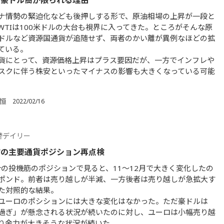
も豪ドル高が限られる理由
ナ情勢の緊迫化なども後押しする形で、原油相場の上昇が一段と
WTIは100米ドルの大台も視界に入ってきた。ところがそんな原
ドルなど資源国通貨が追随せず、両者のかい離が異例なほどの拡
ている。
貨にとって、資源価格上昇はプラス要因だが、一方でインフレや
スクに伴う株安といったマイナスの影響も大きくなっている可能
 恒
2022/02/16
替デイリー
前の主要通貨ポジション再点検
統計の投機筋のポジションで見ると、11～12月で大きく変化したの
ポンド。前者は売り越しが半減、一方後者は売り越しが急拡大す
た対照的な結果。
ユーロのポシションには大きな変化はなかった。ただ豪ドルは
過ぎ」が懸念される状況が続いたのに対し、ユーロは小幅売り越
り余力が大きそうな状況が続いた。