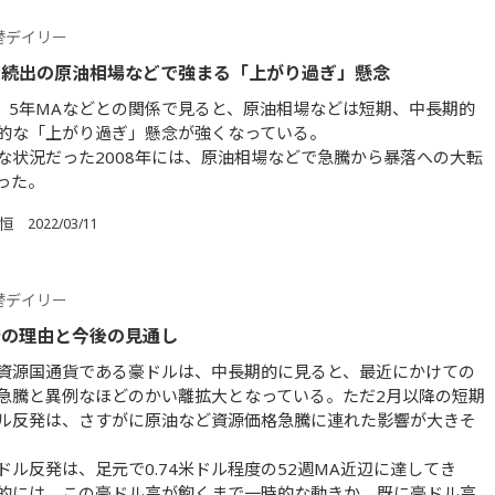
替デイリー
」続出の原油相場などで強まる「上がり過ぎ」懸念
A、5年MAなどとの関係で見ると、原油相場などは短期、中長期的
的な「上がり過ぎ」懸念が強くなっている。
な状況だった2008年には、原油相場などで急騰から暴落への大転
った。
 恒
2022/03/11
替デイリー
発の理由と今後の見通し
資源国通貨である豪ドルは、中長期的に見ると、最近にかけての
急騰と異例なほどのかい離拡大となっている。ただ2月以降の短期
ル反発は、さすがに原油など資源価格急騰に連れた影響が大きそ
ドル反発は、足元で0.74米ドル程度の52週MA近辺に達してき
的には、この豪ドル高が飽くまで一時的な動きか、既に豪ドル高