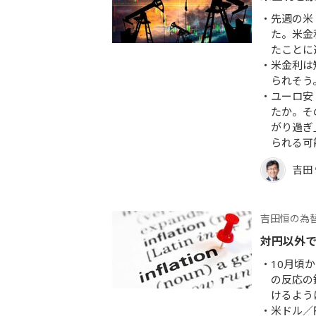
先週の米
た。米金
たことに
米金利は
られそう
ユーロ安
たか。そ
がり過ぎ
られる可
吉田
吉田恒の為
対円以外
10月頃
の反応の
けるよう
米ドル／