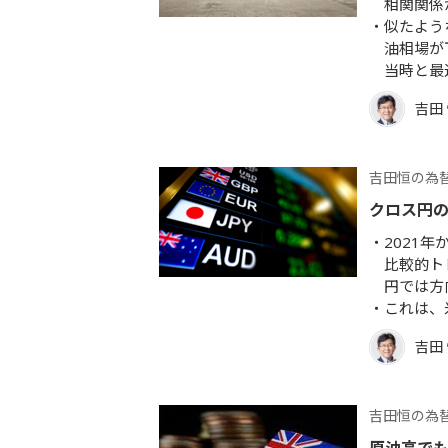
相関関係
似たよう
油相場が
当時と最
吉田
吉田恒の為
クロス円
2021
比較的ト
円では方
これは、
吉田
吉田恒の為