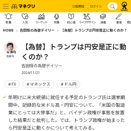
口座開設
ログイン
新着
人気
マーケット
特集
初心者
ライフデザイン
連載
著者
商
HOME
吉田恒の為替デイリー
【為替】トランプは円安是正に動くのか？
【為替】トランプは円安是正に動
くのか？
吉田 恒
吉田恒の為替デイリー
2024/11/21
FX
マネックス
ドル円
年明けに米大統領に就任する予定のトランプ氏は選挙期
間中、記録的な米ドル高・円安について、「米国の製造
業にとっては大惨事だ」と、バイデン政権が事態を放置
した結果だと批判した。では、トランプ政権が始まった
ら円安是正に動くかについて考えてみる。