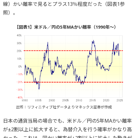
線）かい離率で見るとプラス13％程度だった（図表1参
照）。
【図表1】米ドル／円の5年MAかい離率（1990年～）
出所：リフィニティブ社データよりマネックス証券が作成
日本の通貨当局の場合でも、米ドル／円の5年MAかい離率
が±2割以上に拡大すると、為替介入を行う確率がかなり高