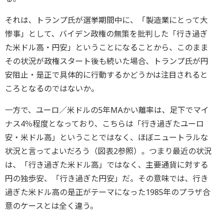
それは、トランプ氏が選挙期間中に、「製造業にとって大
惨事」として、バイデン政権の無策を批判した「行き過ぎ
た米ドル高・円安」ということになることから、このまま
その状況が政権スタート後も続いた場合、トランプ氏が円
安阻止・是正で具体的に行動するかどうかは注目されると
ころとなるのではないか。
一方で、ユーロ／米ドルの5年MAかい離率は、足下でマイ
ナス4％程度となっており、こちらは「行き過ぎたユーロ
安・米ドル高」ということではなく、ほぼニュートラルな
状況と言ってよいだろう（図表2参照）。つまり最近の状況
は、「行き過ぎた米ドル高」ではなく、主要通貨に対する
円の独歩安、「行き過ぎた円安」だ。その意味では、行き
過ぎた米ドル高の是正がテーマになった1985年のプラザ合
意のケースとは全く違う。