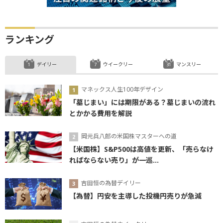
ランキング
デイリー
ウイークリー
マンスリー
マネックス人生100年デザイン
「墓じまい」には期限がある？墓じまいの流れ
とかかる費用を解説
岡元兵八郎の米国株マスターへの道
【米国株】S&P500は高値を更新、「売らなけ
ればならない売り」が一巡...
吉田恒の為替デイリー
【為替】円安を主導した投機円売りが急減