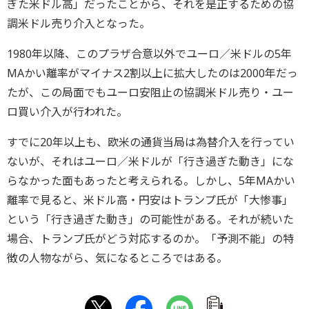
ぎた米ドル高」だったことから、それを是正するための協
調米ドル売り介入となった。
1980年以降、このプラザ合意以外でユーロ／米ドルの5年
MAかい離率がマイナス2割以上に拡大したのは2000年だっ
たが、この局面でもユーロ安阻止の協調米ドル売り・ユー
ロ買い介入が行われた。
すでに20年以上も、欧米の通貨当局は為替介入を行ってい
ないが、それはユーロ／米ドルが「行き過ぎた動き」にな
らなかった面もあったと考えられる。しかし、5年MAかい
離率で見ると、米ドル高・円安はトランプ氏が「大惨事」
という「行き過ぎた動き」の可能性がある。それが続いた
場合、トランプ氏がどう対応するのか。「予測不能」の特
徴の人物ながら、気になるところではある。