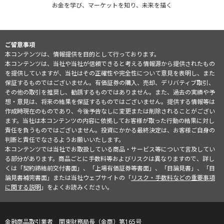
お金を学び、マーケットを知り、未来を描く
ご留意事項
本コンテンツは、情報提供を目的として行っております。
本コンテンツは、当社や当社が信頼できると考える情報源から提供されたもの
を提供していますが、当社はその正確性や完全性について意見を表明し、また
保証するものではございません。有価証券の購入、売却、デリバティブ取引、
その他の取引を推奨し、勧誘するものではありません。また、過去の実績や予
想・意見は、将来の結果を保証するものではございません。提供する情報等は
作成時現在のものであり、今後予告なしに変更または削除されることがござい
ます。当社は本コンテンツの内容に依拠してお客様が取った行動の結果に対し
責任を負うものではございません。投資にかかる最終決定は、お客様ご自身の
判断と責任でなさるようお願いいたします。
本コンテンツでは当社でお取扱している商品・サービス等について言及してい
る部分があります。商品ごとに手数料等およびリスクは異なりますので、詳し
くは「契約締結前交付書面」、「上場有価証券等書面」、「目論見書」、「目
論見書補完書面」または当社ウェブサイトの「
リスク・手数料などの重要事項
に関する説明
」をよくお読みください。
金融商品取引業者 関東財務局長（金商）第165号