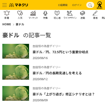
口座開設
ログイン
新着
人気
マーケット
特集
初心者
ライフデザイン
連載
著者
商
HOME
豪ドル
豪ドル
の記事一覧
吉田恒の為替デイリー
豪ドル／円、72.5円という重要分岐点
2020/06/16
吉田恒の為替デイリー
豪ドル／円の長期見通しを考える
2020/06/12
吉田恒の為替デイリー
豪ドル「上がり過ぎ」修正シナリオとは？
2020/06/09