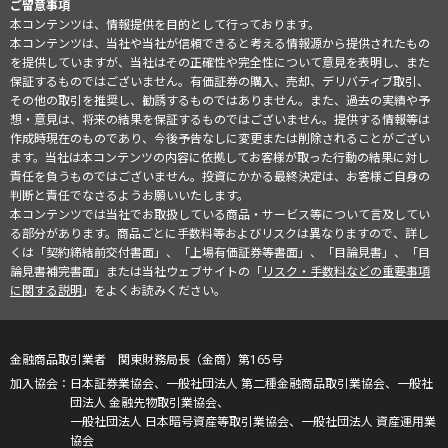
ご留意事項
本コンテンツは、情報提供を目的として行っております。
本コンテンツは、当社や当社が信頼できると考える情報源から提供されたもの
を提供していますが、当社はその正確性や完全性について意見を表明し、また
保証するものではございません。有価証券の購入、売却、デリバティブ取引、
その他の取引を推奨し、勧誘するものではありません。また、過去の実績や予
想・意見は、将来の結果を保証するものではございません。提供する情報等は
作成時現在のものであり、今後予告なしに変更または削除されることがござい
ます。当社は本コンテンツの内容に依拠してお客様が取った行動の結果に対し
責任を負うものではございません。投資にかかる最終決定は、お客様ご自身の
判断と責任でなさるようお願いいたします。
本コンテンツでは当社でお取扱している商品・サービス等について言及してい
る部分があります。商品ごとに手数料等およびリスクは異なりますので、詳し
くは「契約締結前交付書面」、「上場有価証券等書面」、「目論見書」、「目
論見書補完書面」または当社ウェブサイトの「
リスク・手数料などの重要事項
に関する説明
」をよくお読みください。
金融商品取引業者 関東財務局長（金商）第165号
日本証券業協会、一般社団法人 第二種金融商品取引業協会、一般社
団法人 金融先物取引業協会、
一般社団法人 日本暗号資産等取引業協会、一般社団法人 資産運用業
協会