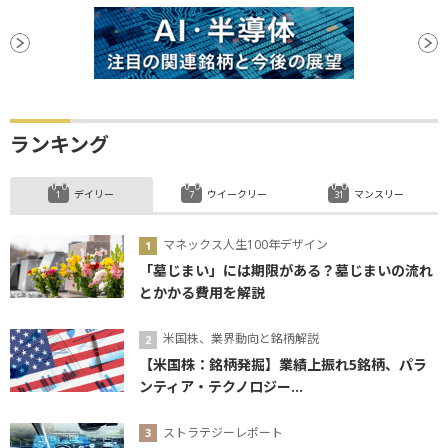
ランキング
デイリー
ウイークリー
マンスリー
マネックス人生100年デザイン
「墓じまい」には期限がある？墓じまいの流れ
とかかる費用を解説
米国株、業界動向と銘柄解説
【米国株：銘柄発掘】業績上振れ5銘柄、パラ
ンティア・テクノロジー...
ストラテジーレポート