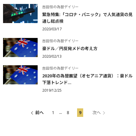
吉田恒の為替デイリー
緊急特集:「コロナ・パニック」で人気通貨の見
通し総点検
2020/03/17
吉田恒の為替デイリー
豪ドル／円反発メドの考え方
2020/02/13
吉田恒の為替デイリー
2020年の為替展望（オセアニア通貨）：豪ドル
下落トレンド...
2019/12/25
...
前へ
1
8
9
次へ