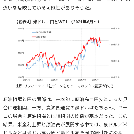
違いを反映している可能性がありそうだ。
【図表4】米ドル／円とWTI （2021年6月～）
出所:リフィニティブ社データをもとにマネックス証券が作成
原油相場と円の関係は、基本的に原油高＝円安といった具
合に逆相関。一方、資源国通貨の豪ドルはもちろん、ユー
ロの場合も原油相場とは順相関の関係が基本だった。この
結果、米金利上昇と原油高が展開する中では、豪ドル／米
ドルなどは米ドル高要因と豪ドル高要因の綱引きになる