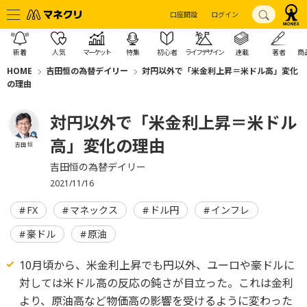
口座開設
ログイン
新着
人気
マーケット
特集
初心者
ライフデザイン
連載
著者
商
HOME
吉田恒の為替デイリー
対円以外で「米金利上昇＝米ドル高」変化
の理由
対円以外で「米金利上昇＝米ドル
高」変化の理由
吉田 恒
吉田恒の為替デイリー
2021/11/16
FX
マネックス
ドル円
インフレ
豪ドル
原油
10月頃から、米金利上昇でも円以外、ユーロや豪ドルに
対しては米ドル高の反応の鈍さが目立った。これは金利
より、原油高など物価高の影響を受けるように変わった