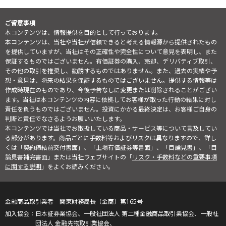
ご留意事項
本コンテンツは、情報提供を目的として行っております。
本コンテンツは、当社や当社が信頼できると考える情報源から提供されたもの
を提供していますが、当社はその正確性や完全性について意見を表明し、また
保証するものではございません。有価証券の購入、売却、デリバティブ取引、
その他の取引を推奨し、勧誘するものではありません。また、過去の実績や予
想・意見は、将来の結果を保証するものではございません。提供する情報等は
作成時現在のものであり、今後予告なしに変更または削除されることがござい
ます。当社は本コンテンツの内容に依拠してお客様が取った行動の結果に対し
責任を負うものではございません。投資にかかる最終決定は、お客様ご自身の
判断と責任でなさるようお願いいたします。
本コンテンツでは当社でお取扱している商品・サービス等について言及してい
る部分があります。商品ごとに手数料等およびリスクは異なりますので、詳し
くは「契約締結前交付書面」、「上場有価証券等書面」、「目論見書」、「目
論見書補完書面」または当社ウェブサイトの「
リスク・手数料などの重要事項
に関する説明
」をよくお読みください。
金融商品取引業者 関東財務局長（金商）第165号
日本証券業協会、一般社団法人 第二種金融商品取引業協会、一般社
団法人 金融先物取引業協会、