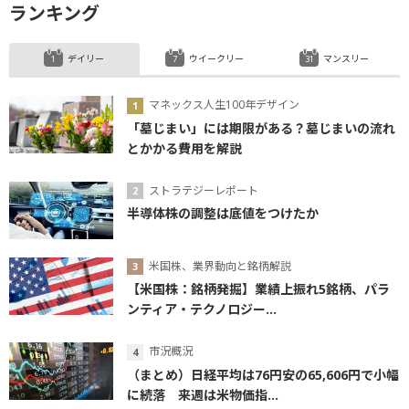
ランキング
デイリー
ウイークリー
マンスリー
マネックス人生100年デザイン
「墓じまい」には期限がある？墓じまいの流れ
とかかる費用を解説
ストラテジーレポート
半導体株の調整は底値をつけたか
米国株、業界動向と銘柄解説
【米国株：銘柄発掘】業績上振れ5銘柄、パラ
ンティア・テクノロジー...
市況概況
（まとめ）日経平均は76円安の65,606円で小幅
に続落 来週は米物価指...