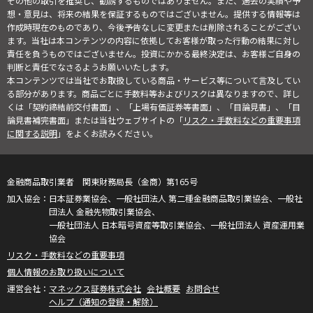
その他の取引を推奨し、勧誘するものではありません。また、過去の実績や予
想・意見は、将来の結果を保証するものではございません。提供する情報等は
作成時現在のものであり、今後予告なしに変更または削除されることがござい
ます。当社は本コンテンツの内容に依拠してお客様が取った行動の結果に対し
責任を負うものではございません。投資にかかる最終決定は、お客様ご自身の
判断と責任でなさるようお願いいたします。
本コンテンツでは当社でお取扱している商品・サービス等について言及してい
る部分があります。商品ごとに手数料等およびリスクは異なりますので、詳し
くは「契約締結前交付書面」、「上場有価証券等書面」、「目論見書」、「目
論見書補完書面」または当社ウェブサイトの「
リスク・手数料などの重要事項
に関する説明
」をよくお読みください。
金融商品取引業者 関東財務局長（金商）第165号
日本証券業協会、一般社団法人 第二種金融商品取引業協会、一般社
団法人 金融先物取引業協会、
一般社団法人 日本暗号資産等取引業協会、一般社団法人 資産運用業
協会
リスク・手数料などの重要事項
個人情報のお取り扱いについて
マネックス証券株式会社
会社概要
お問合せ
ヘルプ（通知の登録・解除）