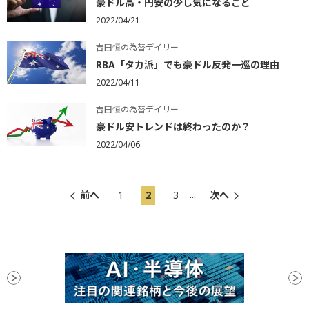
豪ドル高・円安の少し気になること
2022/04/21
吉田恒の為替デイリー
RBA「タカ派」でも豪ドル反発一巡の理由
2022/04/11
吉田恒の為替デイリー
豪ドル安トレンドは終わったのか？
2022/04/06
...
前へ
1
2
3
次へ