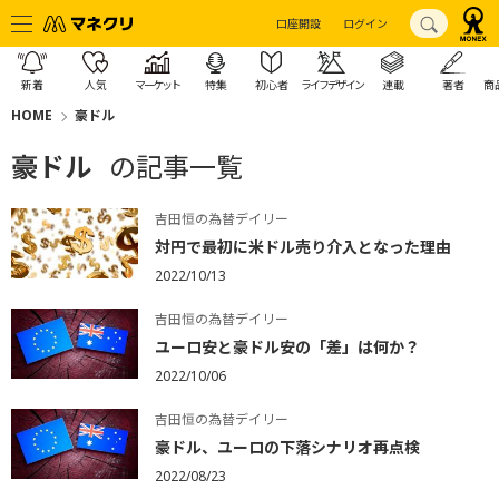
口座開設
ログイン
新着
人気
マーケット
特集
初心者
ライフデザイン
連載
著者
商
HOME
豪ドル
豪ドル
の記事一覧
吉田恒の為替デイリー
対円で最初に米ドル売り介入となった理由
2022/10/13
吉田恒の為替デイリー
ユーロ安と豪ドル安の「差」は何か？
2022/10/06
吉田恒の為替デイリー
豪ドル、ユーロの下落シナリオ再点検
2022/08/23