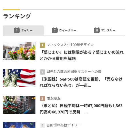
ランキング
デイリー
ウイークリー
マンスリー
マネックス人生100年デザイン
「墓じまい」には期限がある？墓じまいの流れ
とかかる費用を解説
岡元兵八郎の米国株マスターへの道
【米国株】S&P500は高値を更新、「売らなけ
ればならない売り」が一巡...
市況概況
（まとめ）日経平均は一時67,000円超も1,363
円高の66,970円で反発 ...
吉田恒の為替デイリー