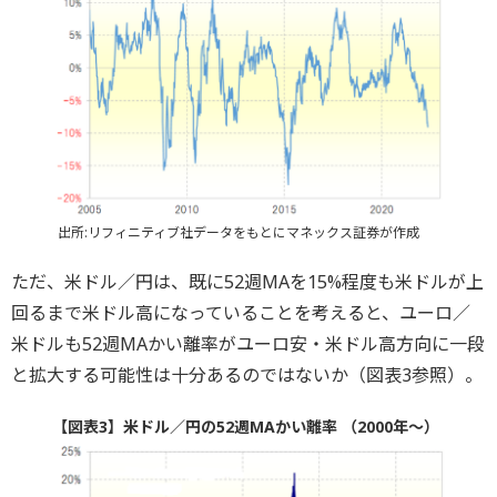
出所:リフィニティブ社データをもとにマネックス証券が作成
ただ、米ドル／円は、既に52週MAを15%程度も米ドルが上
回るまで米ドル高になっていることを考えると、ユーロ／
米ドルも52週MAかい離率がユーロ安・米ドル高方向に一段
と拡大する可能性は十分あるのではないか（図表3参照）。
【図表3】米ドル／円の52週MAかい離率 （2000年～）