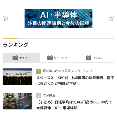
ランキング
デイリー
ウイークリー
マンスリー
岡元兵八郎の米国株マスターへの道
スペースＸ［SPCX］上場後初の決算発表、数字
は良かったが株価が下落...
市況概況
（まとめ）日経平均は2,342円高の66,300円で
大幅続伸 AI・半導体銘...