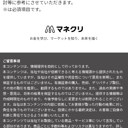
討等に参考にさせていただきます。
※は必須項目です。
お金を学び、マーケットを知り、未来を描く
ご留意事項
本コンテンツは、情報提供を目的として行っております。
本コンテンツは、当社や当社が信頼できると考える情報源から提供されたもの
を提供していますが、当社はその正確性や完全性について意見を表明し、また
保証するものではございません。有価証券の購入、売却、デリバティブ取引、
その他の取引を推奨し、勧誘するものではありません。また、過去の実績や予
想・意見は、将来の結果を保証するものではございません。提供する情報等は
作成時現在のものであり、今後予告なしに変更または削除されることがござい
ます。当社は本コンテンツの内容に依拠してお客様が取った行動の結果に対し
責任を負うものではございません。投資にかかる最終決定は、お客様ご自身の
判断と責任でなさるようお願いいたします。
本コンテンツでは当社でお取扱している商品・サービス等について言及してい
る部分があります。商品ごとに手数料等およびリスクは異なりますので、詳し