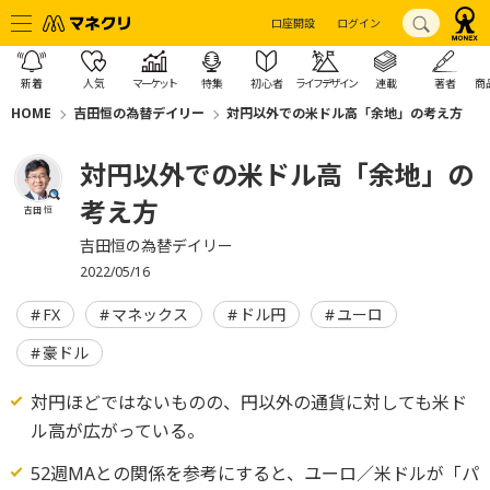
口座開設
ログイン
新着
人気
マーケット
特集
初心者
ライフデザイン
連載
著者
商
HOME
吉田恒の為替デイリー
対円以外での米ドル高「余地」の考え方
対円以外での米ドル高「余地」の
考え方
吉田 恒
吉田恒の為替デイリー
2022/05/16
FX
マネックス
ドル円
ユーロ
豪ドル
対円ほどではないものの、円以外の通貨に対しても米ド
ル高が広がっている。
52週MAとの関係を参考にすると、ユーロ／米ドルが「パ