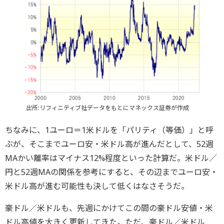
出所:リフィニティブ社データをもとにマネックス証券が作成
ちなみに、1ユーロ＝1米ドルを「パリティ（等価）」と呼
ぶが、そこまでユーロ安・米ドル高が進んだとして、52週
MAかい離率はマイナス12%程度といった計算だ。米ドル／
円と52週MAの関係を参考にすると、その辺までユーロ安・
米ドル高が進む可能性も決して低くはなさそうだ。
豪ドル／米ドルも、先週にかけてこの間の豪ドル安値・米
ドル高値を大きく更新してきた。ただ、豪ドル／米ドル