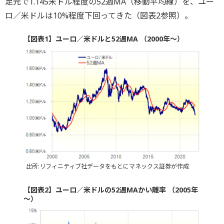
足元で1.145米ドル程度の52週MA（移動平均線）を、ユー
ロ／米ドルは10%程度下回ってきた（図表2参照）。
【図表1】ユーロ／米ドルと52週MA （2000年～）
出所:リフィニティブ社データをもとにマネックス証券が作成
【図表2】ユーロ／米ドルの52週MAかい離率 （2005年
～）