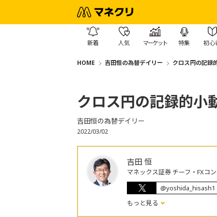
新着
人気
マーケット
特集
初心
HOME
吉田恒の為替デイリー
クロス円の記録
クロス円の記録的小
吉田恒の為替デイリー
2022/03/02
吉田 恒
マネックス証券 チーフ・FXコ
@yoshida_hisash1
もっと見る