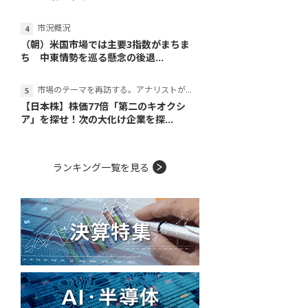
市況概況
（朝）米国市場では主要3指数がまちま
ち 中東情勢を巡る懸念の後退...
市場のテーマを再訪する。アナリストが読み解くテーマの本質
【日本株】株価77倍「第二のキオクシ
ア」を探せ！次の大化け企業を探...
ランキング一覧を見る