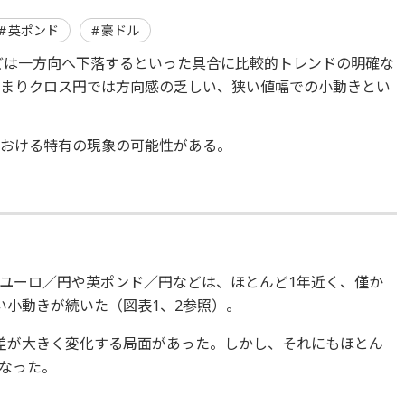
英ポンド
豪ドル
などは一方向へ下落するといった具合に比較的トレンドの明確な
つまりクロス円では方向感の乏しい、狭い値幅での小動きとい
における特有の現象の可能性がある。
ユーロ／円や英ポンド／円などは、ほとんど1年近く、僅か
い小動きが続いた（図表1、2参照）。
差が大きく変化する局面があった。しかし、それにもほとん
なった。