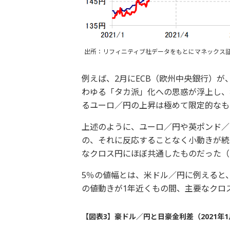
出所：リフィニティブ社データをもとにマネックス
例えば、2月にECB（欧州中央銀行）
わゆる「タカ派」化への思惑が浮上し、
るユーロ／円の上昇は極めて限定的なも
上述のように、ユーロ／円や英ポンド／
の、それに反応することなく小動きが続
なクロス円にほぼ共通したものだった（
5％の値幅とは、米ドル／円に例えると、
の値動きが1年近くもの間、主要なクロ
【図表3】豪ドル／円と日豪金利差（2021年