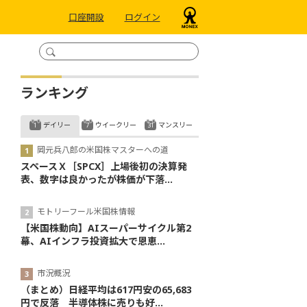
口座開設
ログイン
ランキング
デイリー
ウイークリー
マンスリー
岡元兵八郎の米国株マスターへの道
スペースＸ［SPCX］上場後初の決算発
表、数字は良かったが株価が下落...
モトリーフール米国株情報
【米国株動向】AIスーパーサイクル第2
幕、AIインフラ投資拡大で恩恵...
市況概況
（まとめ）日経平均は617円安の65,683
円で反落 半導体株に売りも好...