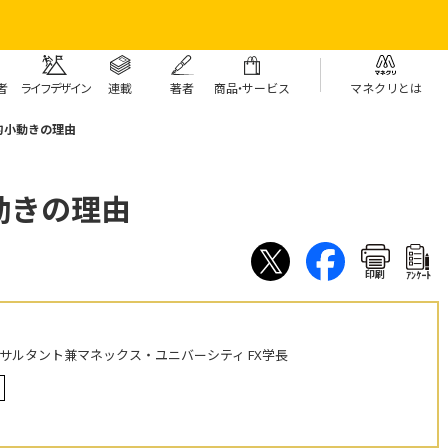
者
ライフデザイン
連載
著者
商
品・
サービス
マネクリとは
的小動きの理由
動きの理由
印刷
ｱﾝｹｰﾄ
ンサルタント兼マネックス・ユニバーシティ FX学長