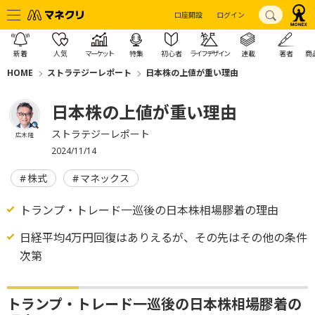
口座開設
ログイン
新着
人気
マーケット
特集
初心者
ライフデザイン
連載
著者
商
HOME
ストラテジーレポート
日本株の上値が重い理由
日本株の上値が重い理由
ストラテジーレポート
広木 隆
2024/11/14
株式
マネックス
トランプ・トレード一巡後の日本株相場膠着の理由
日経平均4万円回復はありえるが、その先はその他の条件
次第
トランプ・トレード一巡後の日本株相場膠着の