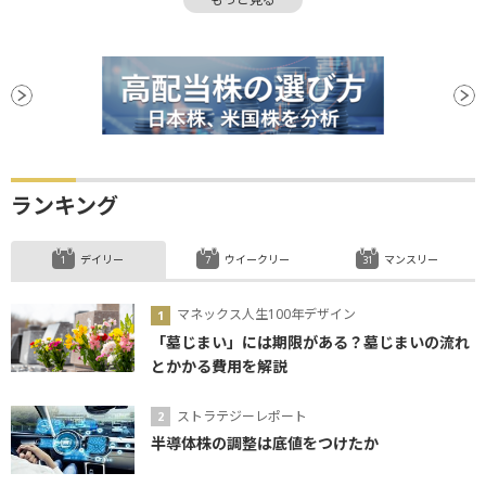
材料
下値
上場
日銀
バリュエーション
ランキング
デイリー
ウイークリー
マンスリー
マネックス人生100年デザイン
「墓じまい」には期限がある？墓じまいの流れ
とかかる費用を解説
ストラテジーレポート
半導体株の調整は底値をつけたか