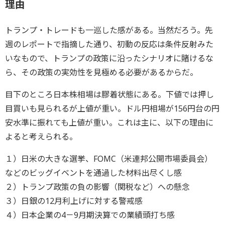
理由
トランプ・トレードも一巡した感がある。当然だろう。先
週のレポートで指摘した通り、初動の反応は条件反射みた
いなもので、トランプの政策に沿ったシナリオに賭けるな
ら、その政策の実効性を見極める必要があるからだ。
目下のところ日本株相場は膠着状態にある。下値では押し
目買いも見られるが上値が重い。ドル円相場が156円台の円
安水準に振れても上値が重い。これは主に、以下の理由に
よると考えられる。
１）日米の大きな選挙、FOMC（米連邦公開市場委員会）
などのビッグイベントを通過した材料出尽くし感
２）トランプ政策の負の影響（関税など）への懸念
３）日銀の12月利上げに対する警戒感
４）日本企業の4－9月期決算での業績頭打ち感