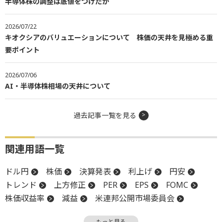
半導体株の調整は底値をつけたか
2026/07/22
キオクシアのバリュエーションについて 株価の天井を見極める重
要ポイント
2026/07/06
AI・半導体株相場の天井について
過去記事一覧を見る
関連用語一覧
ドル円
株価
決算発表
利上げ
円安
トレンド
上方修正
PER
EPS
FOMC
株価収益率
減益
米連邦公開市場委員会
上値
押し目買い
下方修正
関税
決算
もっと見る