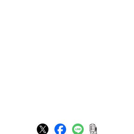
ｱﾝｹｰﾄ