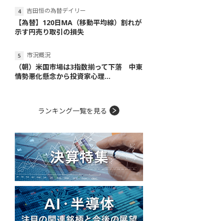
吉田恒の為替デイリー
【為替】120日MA（移動平均線）割れが
示す円売り取引の損失
市況概況
（朝）米国市場は3指数揃って下落 中東
情勢悪化懸念から投資家心理...
ランキング一覧を見る