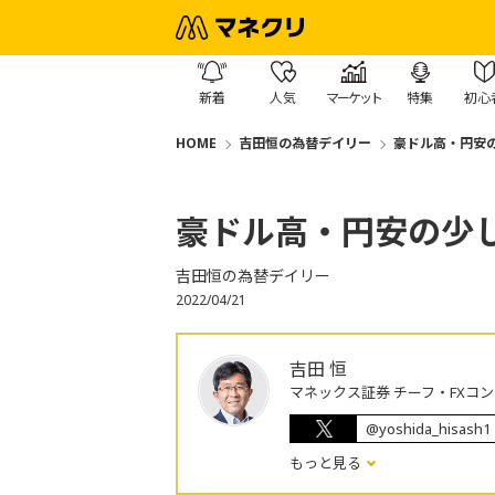
新着
人気
マーケット
特集
初心
HOME
吉田恒の為替デイリー
豪ドル高・円安
豪ドル高・円安の少
吉田恒の為替デイリー
2022/04/21
吉田 恒
マネックス証券 チーフ・FXコ
@yoshida_hisash1
もっと見る