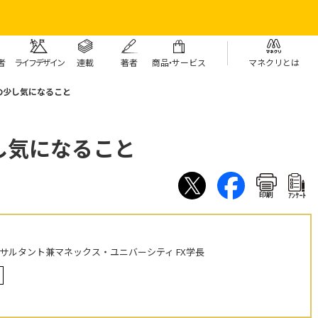
者
ライフデザイン
連載
著者
商
品・
サービス
マネクリとは
の少し気になること
し気になること
印刷
ｱﾝｹｰﾄ
ンサルタント兼マネックス・ユニバーシティ FX学長