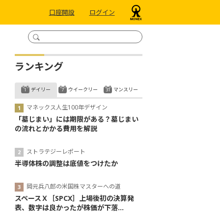
口座開設
ログイン
ランキング
デイリー
ウイークリー
マンスリー
マネックス人生100年デザイン
「墓じまい」には期限がある？墓じまい
の流れとかかる費用を解説
ストラテジーレポート
半導体株の調整は底値をつけたか
岡元兵八郎の米国株マスターへの道
スペースＸ［SPCX］上場後初の決算発
表、数字は良かったが株価が下落...