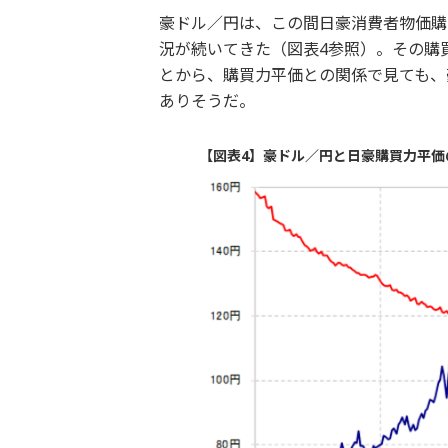
豪ドル／円は、この間日豪消費者物価購
況が続いてきた（図表4参照）。その購
とから、購買力平価との関係で見ても、
ありそうだ。
【図表4】豪ドル／円と日豪購買力平価の