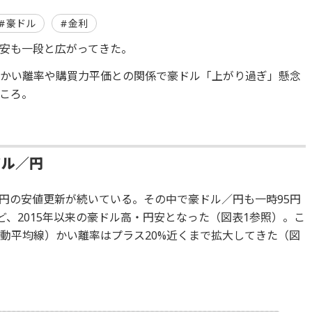
豪ドル
金利
安も一段と広がってきた。
Aかい離率や購買力平価との関係で豪ドル「上がり過ぎ」懸念
ころ。
ドル／円
円の安値更新が続いている。その中で豪ドル／円も一時95円
ど、2015年以来の豪ドル高・円安となった（図表1参照）。こ
移動平均線）かい離率はプラス20%近くまで拡大してきた（図
）