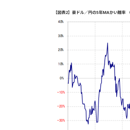
【図表2】豪ドル／円の5年MAかい離率 （