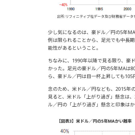
出所:リフィニティブ社データ及び財務省データ
少し気になるのは、豪ドル／円の5年MA
例は限られることから、足元でも中長期
能性があるということ。
ちなみに、1990年以降で見る限り、豪
かった。足元の豪ドル／円の5年MAは8
ら、豪ドル／円は目一杯上昇しても10
念のため、米ドル／円なども、2015年
見ると、米ドル「上がり過ぎ」懸念は、
ル／円の「上がり過ぎ」懸念と印象はか
【図表3】米ドル／円の5年MAかい離率 （