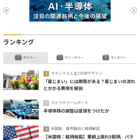
ランキング
デイリー
ウイークリー
マンスリー
マネックス人生100年デザイン
「墓じまい」には期限がある？墓じまいの流れ
とかかる費用を解説
ストラテジーレポート
半導体株の調整は底値をつけたか
米国株、業界動向と銘柄解説
【米国株：銘柄発掘】業績上振れ5銘柄、パラ