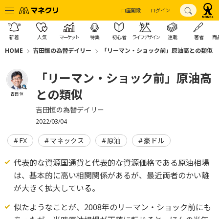
口座開設
ログイン
新着
人気
マーケット
特集
初心者
ライフデザイン
連載
著者
商
HOME
吉田恒の為替デイリー
「リーマン・ショック前」原油高との類似
「リーマン・ショック前」原油高
との類似
吉田 恒
吉田恒の為替デイリー
2022/03/04
FX
マネックス
原油
豪ドル
代表的な資源国通貨と代表的な資源価格である原油相場
は、基本的に高い相関関係があるが、最近両者のかい離
が大きく拡大している。
似たようなことが、2008年のリーマン・ショック前にも