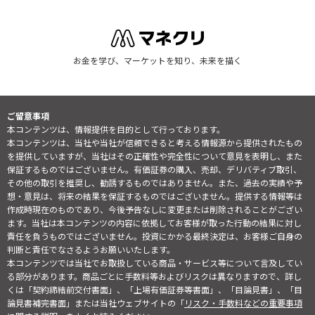
お金を学び、マーケットを知り、未来を描く
ご留意事項
本コンテンツは、情報提供を目的として行っております。
本コンテンツは、当社や当社が信頼できると考える情報源から提供されたもの
を提供していますが、当社はその正確性や完全性について意見を表明し、また
保証するものではございません。有価証券の購入、売却、デリバティブ取引、
その他の取引を推奨し、勧誘するものではありません。また、過去の実績や予
想・意見は、将来の結果を保証するものではございません。提供する情報等は
作成時現在のものであり、今後予告なしに変更または削除されることがござい
ます。当社は本コンテンツの内容に依拠してお客様が取った行動の結果に対し
責任を負うものではございません。投資にかかる最終決定は、お客様ご自身の
判断と責任でなさるようお願いいたします。
本コンテンツでは当社でお取扱している商品・サービス等について言及してい
る部分があります。商品ごとに手数料等およびリスクは異なりますので、詳し
くは「契約締結前交付書面」、「上場有価証券等書面」、「目論見書」、「目
論見書補完書面」または当社ウェブサイトの「
リスク・手数料などの重要事項