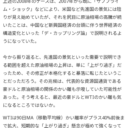
上述の2008年のケースは、2007年から既に「サブプライ
ム・ショック」などにより、米国など先進国の景気には陰
りが見え始めていたが、それを尻目に原油相場の高騰が続
いたことは、中国など新興国経済の台頭に伴う世界経済の
構造変化といった「デ・カップリング論」で説明されるよ
うになっていた。
今から振り返ると、先進国の景気といった需要で説明でき
る範囲を超えた原油相場の上昇は、単に「上がり過ぎ」だ
ったため、その修正が本格化すると暴落に転じたというこ
とだっただろう。その兆候は、代表的な資源国通貨である
豪ドルと原油相場の関係のかい離も示唆していた可能性が
あった。そう考えると、最近の豪ドルとWTIのかい離も気
になるところではないか。
WTIは90日MA（移動平均線）かい離率がプラス40%前後ま
で拡大、短期的な「上がり過ぎ」懸念が極めて強くなって