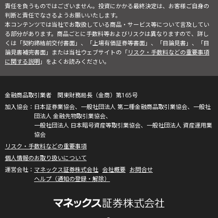
責任を負うものではございません。投資にかかる最終決定は、お客様ご自身の
判断と責任でなさるようお願いいたします。
本コンテンツでは当社でお取扱している商品・サービス等について言及してい
る部分があります。商品ごとに手数料等およびリスクは異なりますので、詳し
くは「契約締結前交付書面」、「上場有価証券等書面」、「目論見書」、「目
論見書補完書面」または当社ウェブサイトの「
リスク・手数料などの重要事項
に関する説明
」をよくお読みください。
金融商品取引業者 関東財務局長（金商）第165号
日本証券業協会、一般社団法人 第二種金融商品取引業協会、一般社
団法人 金融先物取引業協会、
一般社団法人 日本暗号資産等取引業協会、一般社団法人 資産運用業
協会
リスク・手数料などの重要事項
個人情報のお取り扱いについて
マネックス証券株式会社
会社概要
お問合せ
ヘルプ（通知の登録・解除）