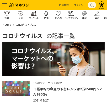
口座開設
ログイン
新着
人気
マーケット
特集
初心者
ライフデザイン
連載
著者
商
HOME
コロナウイルス
コロナウイルス
の記事一覧
今週のマーケット展望
日経平均の今週の予想レンジは2万8500円～2
万9200円
2021/12/27