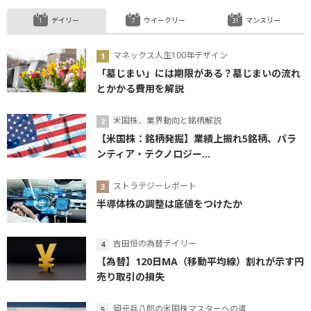
デイリー
ウイークリー
マンスリー
マネックス人生100年デザイン
「墓じまい」には期限がある？墓じまいの流れ
とかかる費用を解説
米国株、業界動向と銘柄解説
【米国株：銘柄発掘】業績上振れ5銘柄、パラ
ンティア・テクノロジー...
ストラテジーレポート
半導体株の調整は底値をつけたか
吉田恒の為替デイリー
【為替】120日MA（移動平均線）割れが示す円
売り取引の損失
岡元兵八郎の米国株マスターへの道